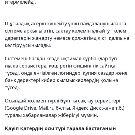
итермелейді.
Шұғылдық әсерін күшейту үшін пайдаланушыларға
сілтеме арқылы өтіп, сақтау көлемін ұлғайту, төлем
деректерін жаңарту немесе қолжетімділікті қалпына
келтіру ұсынылады.
Сілтемені басқан кезде ықтимал құрбандар түп
нұсқа сервистерді көшіретін фишингтік сайтқа
түседі, онда енгізілген логиндер, құпия сөздер және
банк деректері кибер қылмыскерлердің қолына
түседі.
Осындай жолмен түрлі бұлтты сақтау сервистері
(Google Drive, Mail.ru бұлты, Яндекс Диск және т.б.)
туралы хабарламалар жіберілуі мүмкін.
Қауіп-қатердің осы түрі тарала бастағанын