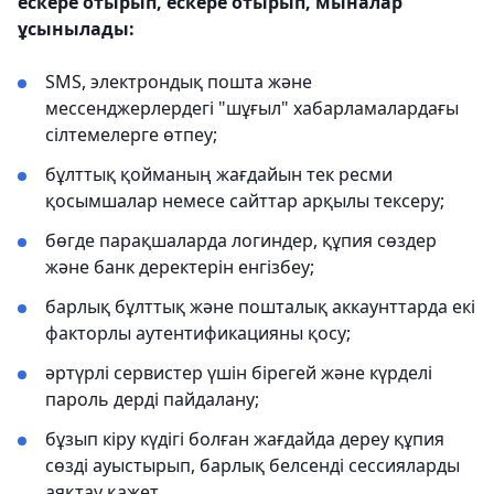
ескере отырып, ескере отырып, мыналар
ұсынылады:
SMS, электрондық пошта және
мессенджерлердегі "шұғыл" хабарламалардағы
сілтемелерге өтпеу;
бұлттық қойманың жағдайын тек ресми
қосымшалар немесе сайттар арқылы тексеру;
бөгде парақшаларда логиндер, құпия сөздер
және банк деректерін енгізбеу;
барлық бұлттық және пошталық аккаунттарда екі
факторлы аутентификацияны қосу;
әртүрлі сервистер үшін бірегей және күрделі
пароль дерді пайдалану;
бұзып кіру күдігі болған жағдайда дереу құпия
сөзді ауыстырып, барлық белсенді сессияларды
аяқтау қажет.