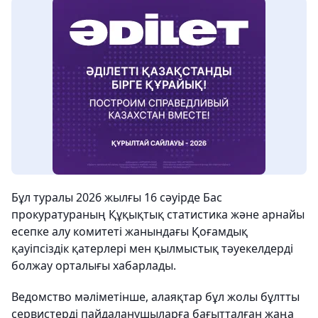
Бұл туралы 2026 жылғы 16 сәуірде Бас
прокуратураның Құқықтық статистика және арнайы
есепке алу комитеті жанындағы Қоғамдық
қауіпсіздік қатерлері мен қылмыстық тәуекелдерді
болжау орталығы хабарлады.
Ведомство мәліметінше, алаяқтар бұл жолы бұлтты
сервистерді пайдаланушыларға бағытталған жаңа