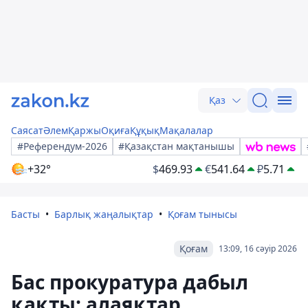
Қаз
Саясат
Әлем
Қаржы
Оқиға
Құқық
Мақалалар
#Референдум-2026
#Қазақстан мақтанышы
+32°
$
469.93
€
541.64
₽
5.71
Басты
Барлық жаңалықтар
Қоғам тынысы
Қоғам
13:09, 16 сәуір 2026
Бас прокуратура дабыл
қақты: алаяқтар