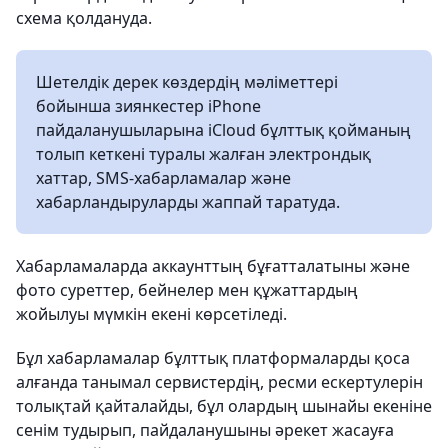
схема қолдануда.
Шетелдік дерек көздердің мәліметтері
бойынша зиянкестер iPhone
пайдаланушыларына iCloud бұлттық қойманың
толып кеткені туралы жалған электрондық
хаттар, SMS-хабарламалар және
хабарландыруларды жаппай таратуда.
Хабарламаларда аккаунттың бұғатталатыны және
фото суреттер, бейнелер мен құжаттардың
жойылуы мүмкін екені көрсетіледі.
Бұл хабарламалар бұлттық платформаларды қоса
алғанда танымал сервистердің, ресми ескертулерін
толықтай қайталайды, бұл олардың шынайы екеніне
сенім тудырып, пайдаланушыны әрекет жасауға