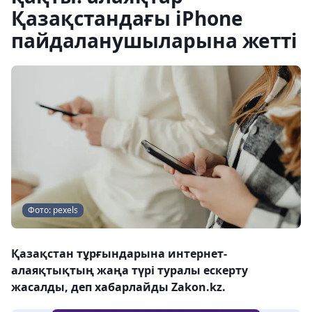
Қазақстандағы iPhone
пайдаланушыларына жетті
Фото: pexels
Қазақстан тұрғындарына интернет-
алаяқтықтың жаңа түрі туралы ескерту
жасалды, деп хабарлайды Zakon.kz.