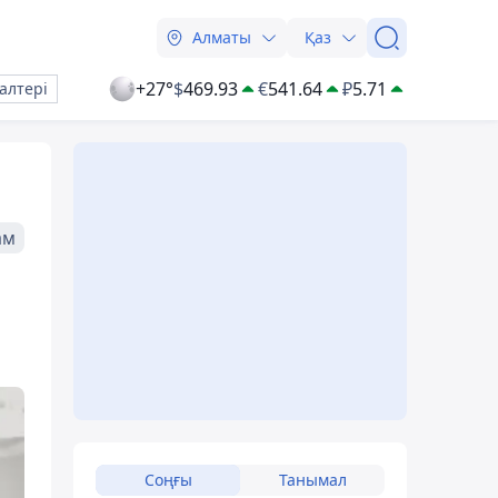
Алматы
Қаз
+27°
$
469.93
€
541.64
₽
5.71
алтері
ам
Соңғы
Танымал