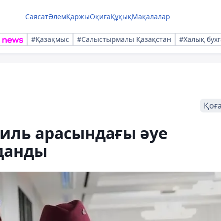
Саясат
Әлем
Қаржы
Оқиға
Құқық
Мақалалар
#Қазақмыс
#Салыстырмалы Қазақстан
#Халық бухг
Қоғ
иль арасындағы әуе
нданды