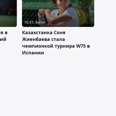
16:37, Бүгін
я в
Казахстанка Соня
кий
Жиенбаева стала
чемпионкой турнира W75 в
Испании