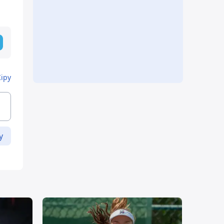
Кіру
у