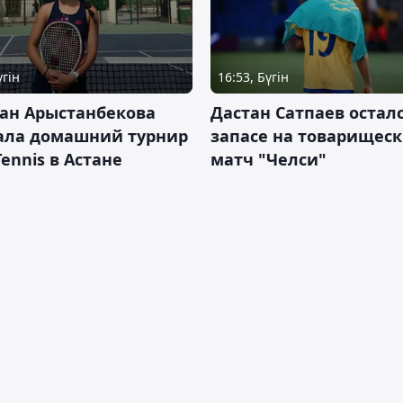
үгін
16:53, Бүгін
ан Арыстанбекова
Дастан Сатпаев осталс
ала домашний турнир
запасе на товарищес
Tennis в Астане
матч "Челси"