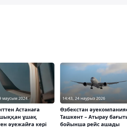
19 маусым 2024
14:43, 24 наурыз 2026
нттен Астанаға
Өзбекстан әуекомпания
шыққан ұшақ
Ташкент – Атырау бағыт
ен әуежайға кері
бойынша рейс ашады