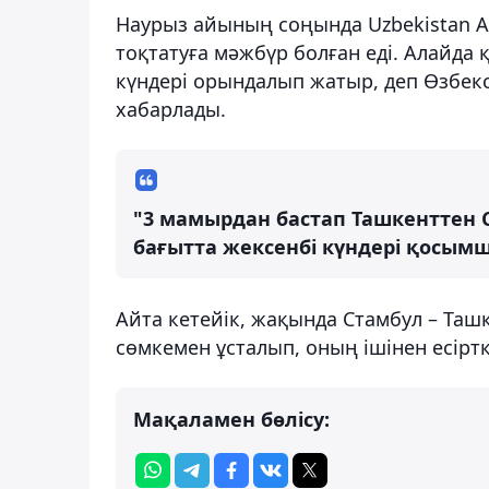
Наурыз айының соңында Uzbekistan A
тоқтатуға мәжбүр болған еді. Алайда 
күндері орындалып жатыр, деп Өзбекс
хабарлады.
"3 мамырдан бастап Ташкенттен 
бағытта жексенбі күндері қосымша
Айта кетейік, жақында Стамбул – Ташк
сөмкемен ұсталып, оның ішінен есірт
Мақаламен бөлісу: