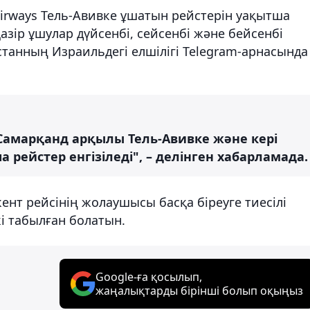
irways Тель-Авивке ұшатын рейстерін уақытша
қазір ұшулар дүйсенбі, сейсенбі және бейсенбі
танның Израильдегі елшілігі Telegram-арнасында
Самарқанд арқылы Тель-Авивке және кері
 рейстер енгізіледі", – делінген хабарламада.
ент рейсінің жолаушысы басқа біреуге тиесілі
кі табылған болатын.
Google-ға қосылып,
жаңалықтарды бірінші болып оқыңыз