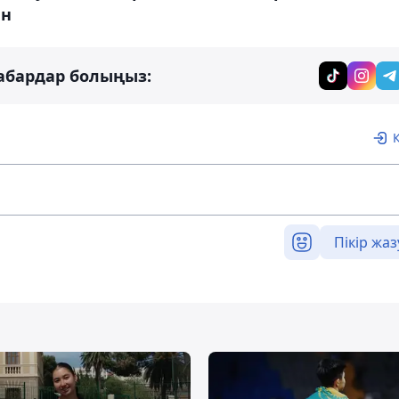
ан
абардар болыңыз:
Пікір жаз