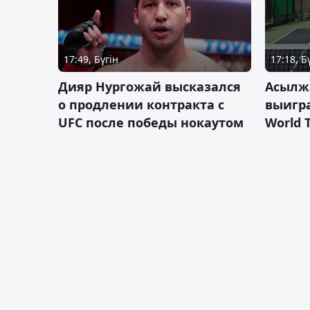
17:49, Бүгін
17:18, Б
Дияр Нургожай высказался
Асылж
о продлении контракта с
выигр
UFC после победы нокаутом
World 