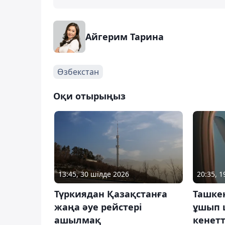
Айгерим Тарина
Өзбекстан
Оқи отырыңыз
13:45, 30 шілде 2026
20:35, 
Түркиядан Қазақстанға
Ташке
жаңа әуе рейстері
ұшып 
ашылмақ
кенетт