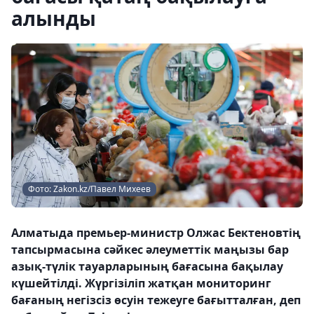
алынды
Фото: Zakon.kz/Павел Михеев
Алматыда премьер-министр Олжас Бектеновтің
тапсырмасына сәйкес әлеуметтік маңызы бар
азық-түлік тауарларының бағасына бақылау
күшейтілді. Жүргізіліп жатқан мониторинг
бағаның негізсіз өсуін тежеуге бағытталған, деп