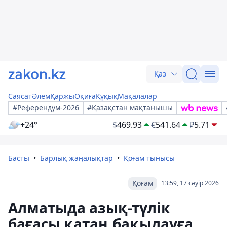
Қаз
Саясат
Әлем
Қаржы
Оқиға
Құқық
Мақалалар
#Референдум-2026
#Қазақстан мақтанышы
+24°
$
469.93
€
541.64
₽
5.71
Басты
Барлық жаңалықтар
Қоғам тынысы
Қоғам
13:59, 17 сәуір 2026
Алматыда азық-түлік
бағасы қатаң бақылауға