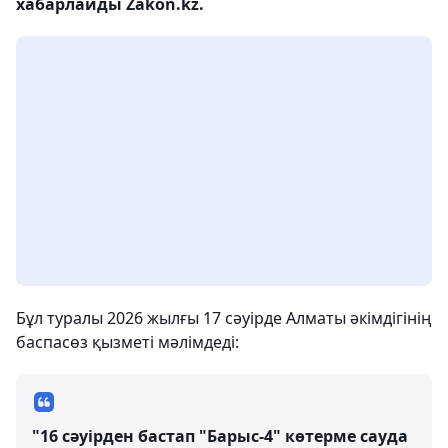
хабарлайды Zakon.kz.
Бұл туралы 2026 жылғы 17 сәуірде Алматы әкімдігінің
баспасөз қызметі мәлімдеді:
"16 сәуірден бастап "Барыс-4" көтерме сауда