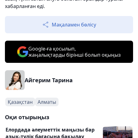
хабарланған еді.
Мақаламен бөлісу
Google-ға қосылып,
жаңалықтарды бірінші болып оқыңыз
Айгерим Тарина
Қазақстан
Алматы
Оқи отырыңыз
Елордада әлеуметтік маңызы бар
азық-түлік бағасына бақылау