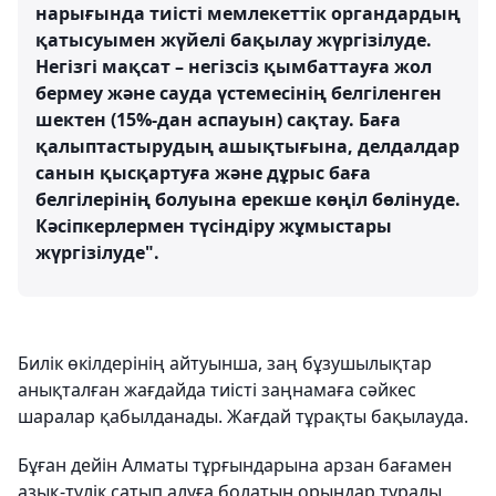
нарығында тиісті мемлекеттік органдардың
қатысуымен жүйелі бақылау жүргізілуде.
Негізгі мақсат – негізсіз қымбаттауға жол
бермеу және сауда үстемесінің белгіленген
шектен (15%-дан аспауын) сақтау. Баға
қалыптастырудың ашықтығына, делдалдар
санын қысқартуға және дұрыс баға
белгілерінің болуына ерекше көңіл бөлінуде.
Кәсіпкерлермен түсіндіру жұмыстары
жүргізілуде".
Билік өкілдерінің айтуынша, заң бұзушылықтар
анықталған жағдайда тиісті заңнамаға сәйкес
шаралар қабылданады. Жағдай тұрақты бақылауда.
Бұған дейін Алматы тұрғындарына арзан бағамен
азық-түлік сатып алуға болатын орындар туралы