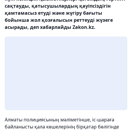
сақтауды, қатысушылардың қауіпсіздігін
қамтамасыз етуді және жүгіру бағыты
бойынша жол қозғалысын реттеуді жүзеге
асырады, деп хабарлайды Zakon.kz.
Алматы полициясының мәліметінше, іс-шараға
байланысты қала көшелерінің бірқатар бөлігінде