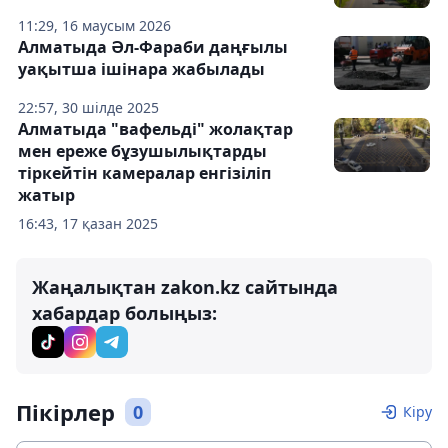
11:29, 16 маусым 2026
Алматыда Әл-Фараби даңғылы
уақытша ішінара жабылады
22:57, 30 шілде 2025
Алматыда "вафельді" жолақтар
мен ереже бұзушылықтарды
тіркейтін камералар енгізіліп
жатыр
16:43, 17 қазан 2025
Жаңалықтан zakon.kz сайтында
хабардар болыңыз:
Пікірлер
0
Кіру