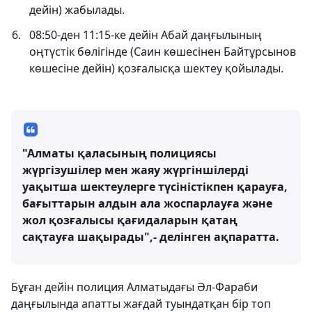
дейін) жабылады.
08:50-ден 11:15-ке дейін Абай даңғылының
оңтүстік бөлігінде (Саин көшесінен Байтұрсынов
көшесіне дейін) қозғалысқа шектеу қойылады.
"Алматы қаласының полициясы
жүргізушілер мен жаяу жүргіншілерді
уақытша шектеулерге түсіністікпен қарауға,
бағыттарын алдын ала жоспарлауға және
жол қозғалысы қағидаларын қатаң
сақтауға шақырады",- делінген ақпаратта.
Бұған дейін полиция Алматыдағы Әл-Фараби
даңғылында апатты жағдай туындатқан бір топ