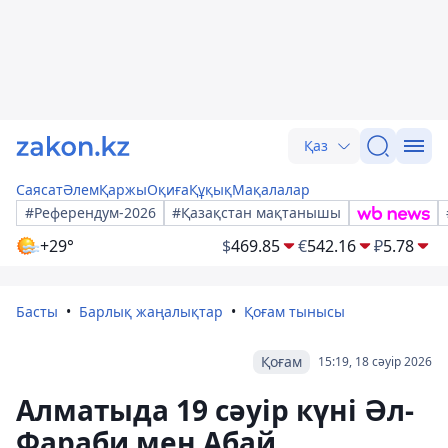
Қаз
Саясат
Әлем
Қаржы
Оқиға
Құқық
Мақалалар
#Референдум-2026
#Қазақстан мақтанышы
+29°
$
469.85
€
542.16
₽
5.78
Басты
Барлық жаңалықтар
Қоғам тынысы
Қоғам
15:19, 18 сәуір 2026
Алматыда 19 сәуір күні Әл-
Фараби мен Абай