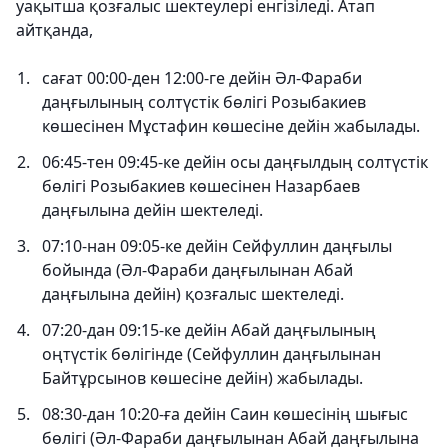
уақытша қозғалыс шектеулері енгізіледі. Атап
айтқанда,
сағат 00:00-ден 12:00-ге дейін Әл-Фараби
даңғылының солтүстік бөлігі Розыбакиев
көшесінен Мұстафин көшесіне дейін жабылады.
06:45-тен 09:45-ке дейін осы даңғылдың солтүстік
бөлігі Розыбакиев көшесінен Назарбаев
даңғылына дейін шектеледі.
07:10-нан 09:05-ке дейін Сейфуллин даңғылы
бойында (Әл-Фараби даңғылынан Абай
даңғылына дейін) қозғалыс шектеледі.
07:20-дан 09:15-ке дейін Абай даңғылының
оңтүстік бөлігінде (Сейфуллин даңғылынан
Байтұрсынов көшесіне дейін) жабылады.
08:30-дан 10:20-ға дейін Саин көшесінің шығыс
бөлігі (Әл-Фараби даңғылынан Абай даңғылына