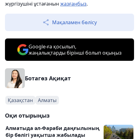
жүргізушіні ұстағанын
жазғанбыз
.
Мақаламен бөлісу
Google-ға қосылып,
жаңалықтарды бірінші болып оқыңыз
Ботагөз Ақиқат
Қазақстан
Алматы
Оқи отырыңыз
Алматыда әл-Фараби даңғылының
бір бөлігі уақытша жабылады