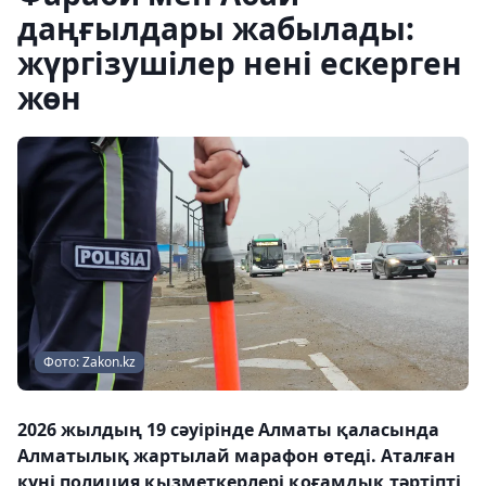
даңғылдары жабылады:
жүргізушілер нені ескерген
жөн
Фото: Zakon.kz
2026 жылдың 19 сәуірінде Алматы қаласында
Алматылық жартылай марафон өтеді. Аталған
күні полиция қызметкерлері қоғамдық тәртіпті