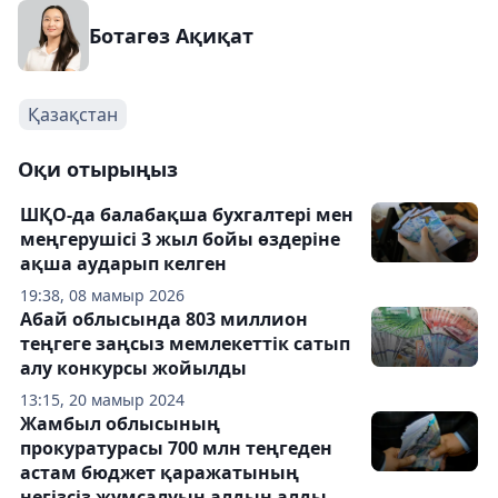
Ботагөз Ақиқат
Қазақстан
Оқи отырыңыз
ШҚО-да балабақша бухгалтері мен
меңгерушісі 3 жыл бойы өздеріне
ақша аударып келген
19:38, 08 мамыр 2026
Абай облысында 803 миллион
теңгеге заңсыз мемлекеттік сатып
алу конкурсы жойылды
13:15, 20 мамыр 2024
Жамбыл облысының
прокуратурасы 700 млн теңгеден
астам бюджет қаражатының
негізсіз жұмсалуын алдын алды