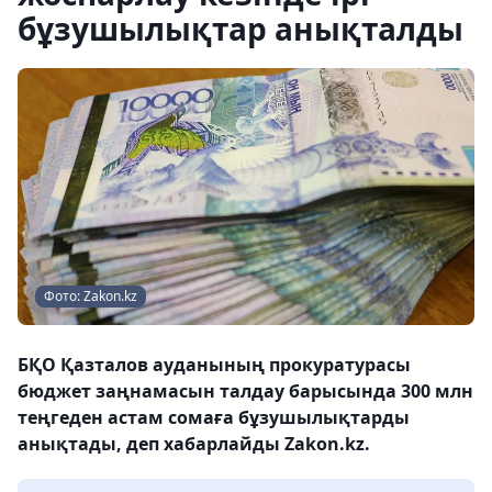
бұзушылықтар анықталды
Фото: Zakon.kz
БҚО Қазталов ауданының прокуратурасы
бюджет заңнамасын талдау барысында 300 млн
теңгеден астам сомаға бұзушылықтарды
анықтады, деп хабарлайды Zakon.kz.