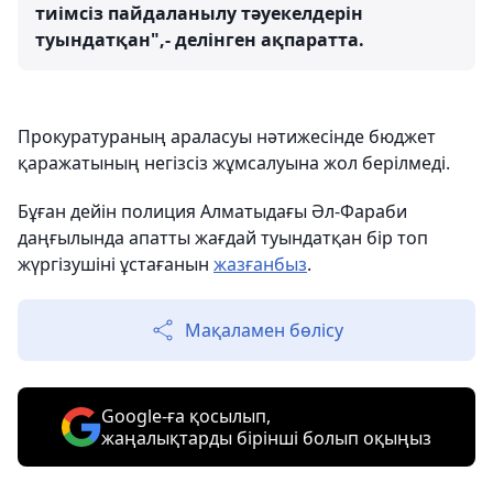
тиімсіз пайдаланылу тәуекелдерін
туындатқан",- делінген ақпаратта.
Прокуратураның араласуы нәтижесінде бюджет
қаражатының негізсіз жұмсалуына жол берілмеді.
Бұған дейін полиция Алматыдағы Әл-Фараби
даңғылында апатты жағдай туындатқан бір топ
жүргізушіні ұстағанын
жазғанбыз
.
Мақаламен бөлісу
Google-ға қосылып,
жаңалықтарды бірінші болып оқыңыз