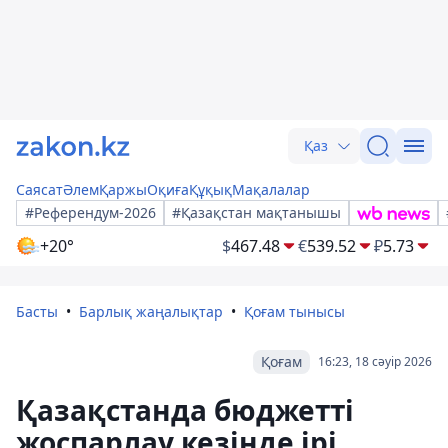
Қаз
Саясат
Әлем
Қаржы
Оқиға
Құқық
Мақалалар
#Референдум-2026
#Қазақстан мақтанышы
+20°
$
467.48
€
539.52
₽
5.73
Басты
Барлық жаңалықтар
Қоғам тынысы
Қоғам
16:23, 18 сәуір 2026
Қазақстанда бюджетті
жоспарлау кезінде ірі