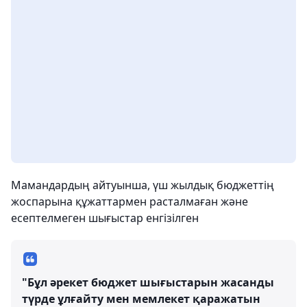
Мамандардың айтуынша, үш жылдық бюджеттің
жоспарына құжаттармен расталмаған және
есептелмеген шығыстар енгізілген
"Бұл әрекет бюджет шығыстарын жасанды
түрде ұлғайту мен мемлекет қаражатын