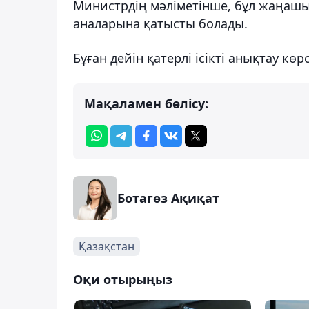
Министрдің мәліметінше, бұл жаңашыл
аналарына қатысты болады.
Бұған дейін қатерлі ісікті анықтау кө
Мақаламен бөлісу:
Ботагөз Ақиқат
Қазақстан
Оқи отырыңыз