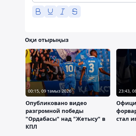
Оқи отырыңыз
00:15, 09 тамыз 2026
23:43, 
Опубликовано видео
Офици
разгромной победы
форва
"Ордабасы" над "Жетысу" в
стал 
КПЛ