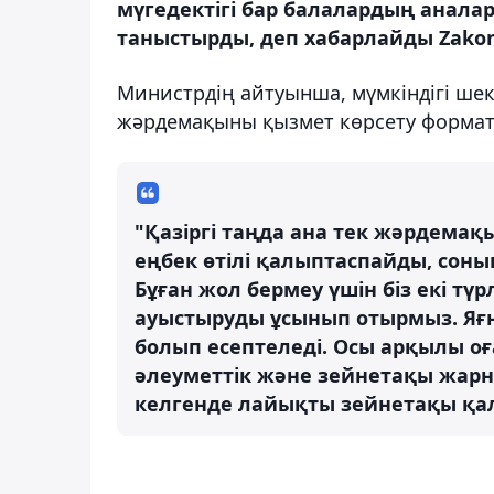
мүгедектігі бар балалардың аналар
таныстырды, деп хабарлайды Zakon
Министрдің айтуынша, мүмкіндігі шект
жәрдемақыны қызмет көрсету формат
"Қазіргі таңда ана тек жәрдемақ
еңбек өтілі қалыптаспайды, сон
Бұған жол бермеу үшін біз екі т
ауыстыруды ұсынып отырмыз. Яғн
болып есептеледі. Осы арқылы оғ
әлеуметтік және зейнетақы жарн
келгенде лайықты зейнетақы қалы