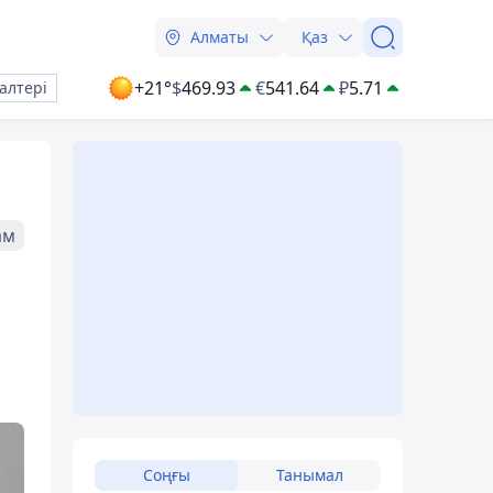
Алматы
Қаз
+21°
$
469.93
€
541.64
₽
5.71
алтері
ам
Соңғы
Танымал