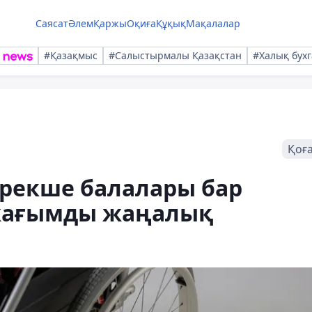
Саясат
Әлем
Қаржы
Оқиға
Құқық
Мақалалар
#Қазақмыс
#Салыстырмалы Қазақстан
#Халық бухг
Қоғ
ерекше балалары бар
 жағымды жаңалық