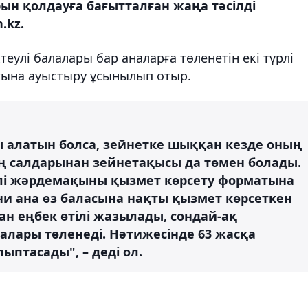
ын қолдауға бағытталған жаңа тәсілді
.kz.
еулі балалары бар аналарға төленетін екі түрлі
ына ауыстыру ұсынылып отыр.
ы алатын болса, зейнетке шыққан кезде оның
ың салдарынан зейнетақысы да төмен болады.
үрлі жәрдемақыны қызмет көрсету форматына
и ана өз баласына нақты қызмет көрсеткен
ан еңбек өтілі жазылады, сондай-ақ
алары төленеді. Нәтижесінде 63 жасқа
птасады", – деді ол.