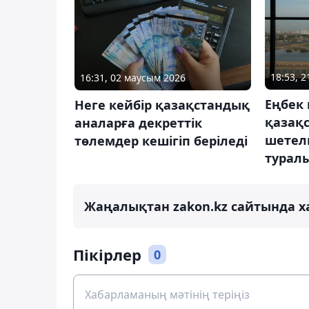
18:53, 2
16:31, 02 маусым 2026
Еңбек 
Неге кейбір қазақстандық
қазақ
аналарға декреттік
шетел
төлемдер кешігіп беріледі
туралы
Жаңалықтан zakon.kz сайтында х
Пікірлер
0