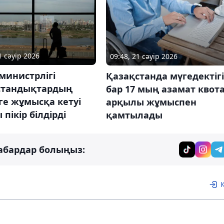
1 сәуір 2026
09:48, 21 сәуір 2026
министрлігі
Қазақстанда мүгедектігі
стандықтардың
бар 17 мың азамат квот
ге жұмысқа кетуі
арқылы жұмыспен
 пікір білдірді
қамтылады
абардар болыңыз: