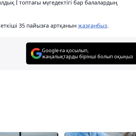
дық I топтағы мүгедектігі бар балалардың
рсеткіші 35 пайызға артқанын
жазғанбыз
.
Google-ға қосылып,
жаңалықтарды бірінші болып оқыңыз