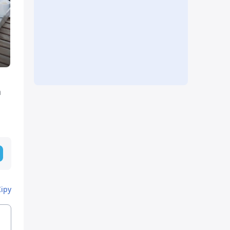
а
Кіру