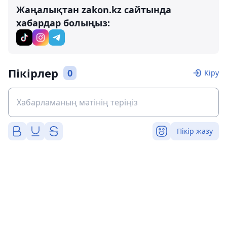
Жаңалықтан zakon.kz сайтында
хабардар болыңыз:
Пікірлер
0
Кіру
Пікір жазу