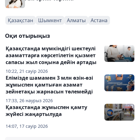
Қазақстан
Шымкент
Алматы
Астана
Оқи отырыңыз
Қазақстанда мүмкіндігі шектеулі
азаматтарға көрсетілетін қызмет
сапасы жыл соңына дейін артады
10:22, 21 сәуір 2026
Елімізде шамамен 3 млн өзін-өзі
жұмыспен қамтыған азамат
зейнетақы жарнасын төлемейді
17:33, 26 наурыз 2026
Қазақстанда жұмыспен қамту
жүйесі жаңартылуда
14:07, 17 сәуір 2026