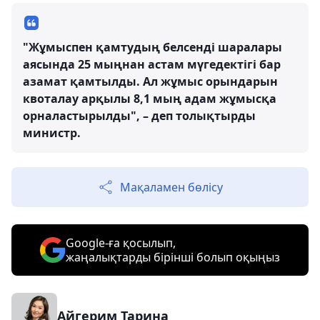
"Жұмыспен қамтудың белсенді шаралары
аясында 25 мыңнан астам мүгедектігі бар
азамат қамтылды. Ал жұмыс орындарын
квоталау арқылы 8,1 мың адам жұмысқа
орналастырылды", – деп толықтырды
министр.
Мақаламен бөлісу
Google-ға қосылып,
жаңалықтарды бірінші болып оқыңыз
Айгерим Тарина