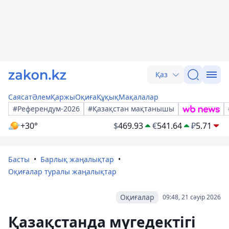
Қаз
Саясат
Әлем
Қаржы
Оқиға
Құқық
Мақалалар
#Референдум-2026
#Қазақстан мақтанышы
+30°
$
469.93
€
541.64
₽
5.71
Басты
Барлық жаңалықтар
Оқиғалар туралы жаңалықтар
Оқиғалар
09:48, 21 сәуір 2026
Қазақстанда мүгедектігі