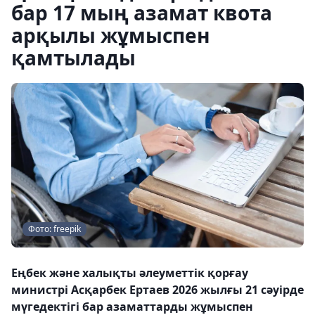
бар 17 мың азамат квота
арқылы жұмыспен
қамтылады
Фото: freepik
Еңбек және халықты әлеуметтік қорғау
министрі Асқарбек Ертаев 2026 жылғы 21 сәуірде
мүгедектігі бар азаматтарды жұмыспен