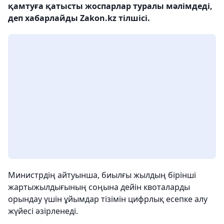
қамтуға қатысты жоспарлар туралы мәлімдеді,
деп хабарлайды Zakon.kz тілшісі.
Министрдің айтуынша, биылғы жылдың бірінші
жартыжылдығының соңына дейін квоталарды
орындау үшін ұйымдар тізімін цифрлық есепке алу
жүйесі әзірленеді.