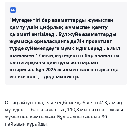
"Мүгедектігі бар азаматтарды жұмыспен
қамту үшін цифрлық жұмыспен қамту
қызметі енгізіледі. Бұл жүйе азаматтарды
жұмысқа орналасқанға дейін проактивті
түрде сүйемелдеуге мүмкіндік береді. Биыл
шамамен 17 мың мүгедектігі бар азаматты
квота арқылы қамтуды жоспарлап
отырмыз. Бұл 2025 жылмен салыстырғанда
екі есе көп", – деді министр.
Оның айтуынша, елде еңбекке қабілетті 413,7 мың
мүгедектігі бар азаматтың 110,8 мыңы өткен жылы
жұмыспен қамтылған. Бұл жалпы санның 30
пайызын құрайды.