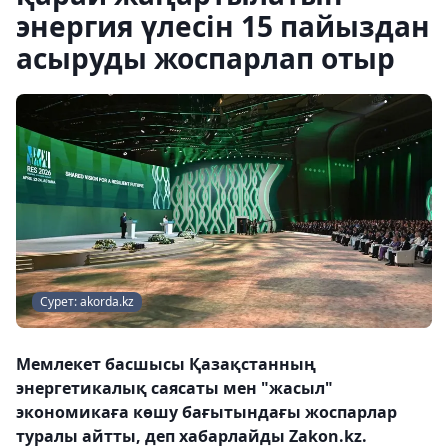
энергия үлесін 15 пайыздан
асыруды жоспарлап отыр
Сурет: akorda.kz
Мемлекет басшысы Қазақстанның
энергетикалық саясаты мен "жасыл"
экономикаға көшу бағытындағы жоспарлар
туралы айтты, деп хабарлайды Zakon.kz.