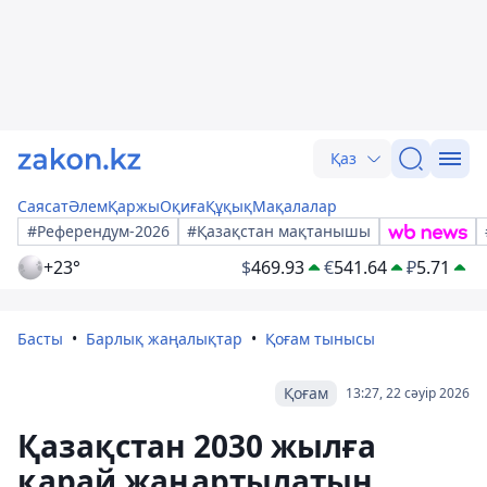
Қаз
Саясат
Әлем
Қаржы
Оқиға
Құқық
Мақалалар
#Референдум-2026
#Қазақстан мақтанышы
+23°
$
469.93
€
541.64
₽
5.71
Басты
Барлық жаңалықтар
Қоғам тынысы
Қоғам
13:27, 22 сәуір 2026
Қазақстан 2030 жылға
қарай жаңартылатын