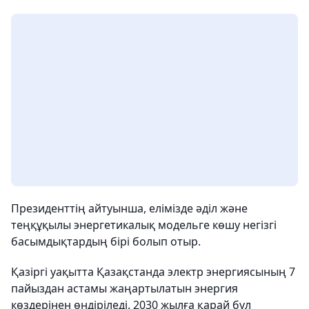
Президенттің айтуынша, елімізде әділ және
теңқұқылы энергетикалық модельге көшу негізгі
басымдықтардың бірі болып отыр.
Қазіргі уақытта Қазақстанда электр энергиясының 7
пайыздан астамы жаңартылатын энергия
көздерінен өндіріледі. 2030 жылға қарай бұл