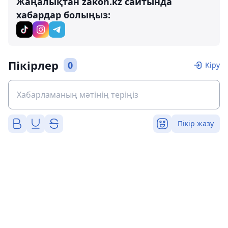
Жаңалықтан zakon.kz сайтында
хабардар болыңыз:
Пікірлер
0
Кіру
Пікір жазу