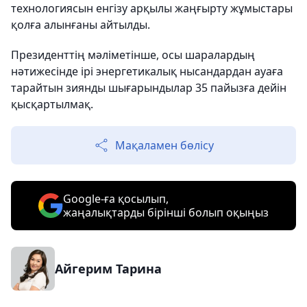
технологиясын енгізу арқылы жаңғырту жұмыстары
қолға алынғаны айтылды.
Президенттің мәліметінше, осы шаралардың
нәтижесінде ірі энергетикалық нысандардан ауаға
тарайтын зиянды шығарындылар 35 пайызға дейін
қысқартылмақ.
Мақаламен бөлісу
Google-ға қосылып,
жаңалықтарды бірінші болып оқыңыз
Айгерим Тарина