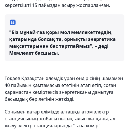
көрсеткішті 15 пайыздан асыру жоспарланған.
"Біз мұнай-газ қоры мол мемлекеттердің
қатарында болсақ та, орнықты энергетика
мақсаттарынан бас тартпаймыз", – деді
Мемлекет басшысы.
Тоқаев Қазақстан әлемдік уран өндірісінің шамамен
40 пайызын қамтамасыз ететінін атап өтіп, соған
қарамастан көміртексіз энергетиканы дамытуға
басымдық берілетінін жеткізді.
Сонымен қатар елімізде алғашқы атом электр
станциясының жобасы пысықталып жатқаны, ал
жылу электр станцияларында "таза көмір"