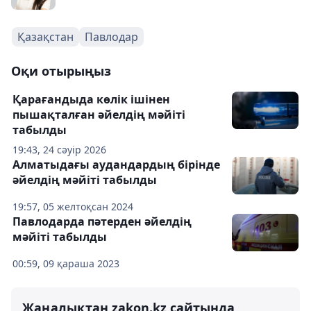
Қазақстан
Павлодар
Оқи отырыңыз
Қарағандыда көлік ішінен
пышақталған әйелдің мәйіті
табылды
19:43, 24 сәуір 2026
Алматыдағы аудандардың бірінде
әйелдің мәйіті табылды
19:57, 05 желтоқсан 2024
Павлодарда пәтерден әйелдің
мәйіті табылды
00:59, 09 қараша 2023
Жаңалықтан zakon.kz сайтында