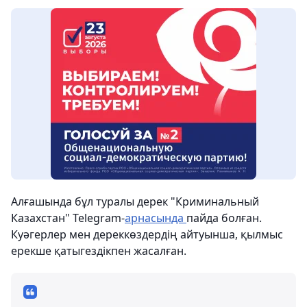
Алғашында бұл туралы дерек "Криминальный
Казахстан" Telegram-
арнасында
пайда болған.
Куәгерлер мен дереккөздердің айтуынша, қылмыс
ерекше қатыгездікпен жасалған.