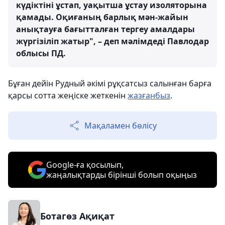
күдіктіні ұстап, уақытша ұстау изоляторына
қамады. Оқиғаның барлық мән-жайын
анықтауға бағытталған тергеу амалдары
жүргізіліп жатыр", – деп мәлімдеді Павлодар
облысы ПД.
Бұған дейін Рудный әкімі рұқсатсыз салынған барға
қарсы сотта жеңіске жеткенін
жазғанбыз
.
Мақаламен бөлісу
Google-ға қосылып,
жаңалықтарды бірінші болып оқыңыз
Ботагөз Ақиқат