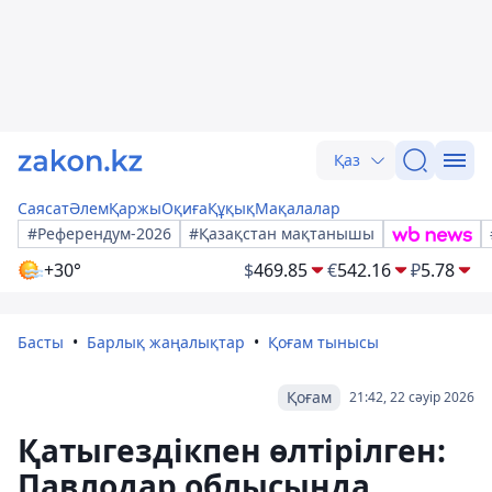
Қаз
Саясат
Әлем
Қаржы
Оқиға
Құқық
Мақалалар
#Референдум-2026
#Қазақстан мақтанышы
+30°
$
469.85
€
542.16
₽
5.78
Басты
Барлық жаңалықтар
Қоғам тынысы
Қоғам
21:42, 22 сәуір 2026
Қатыгездікпен өлтірілген:
Павлодар облысында