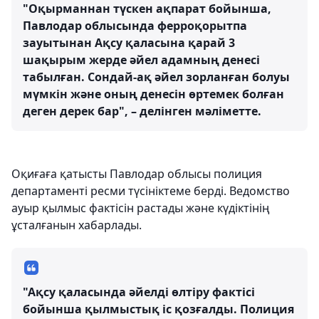
"Оқырманнан түскен ақпарат бойынша,
Павлодар облысында ферроқорытпа
зауытынан Ақсу қаласына қарай 3
шақырым жерде әйел адамның денесі
табылған. Сондай-ақ әйел зорланған болуы
мүмкін және оның денесін өртемек болған
деген дерек бар", – делінген мәліметте.
Оқиғаға қатысты Павлодар облысы полиция
департаменті ресми түсініктеме берді. Ведомство
ауыр қылмыс фактісін растады және күдіктінің
ұсталғанын хабарлады.
"Ақсу қаласында әйелді өлтіру фактісі
бойынша қылмыстық іс қозғалды. Полиция