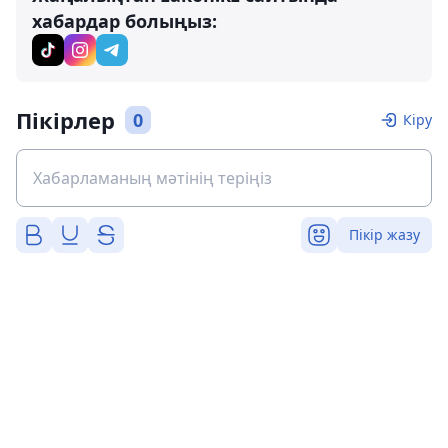
хабардар болыңыз:
Пікірлер
0
Кіру
Пікір жазу