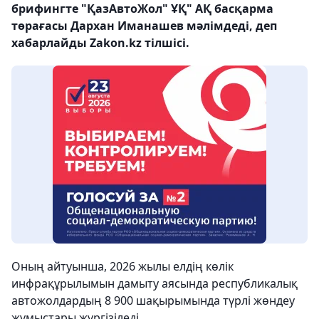
брифингте "ҚазАвтоЖол" ҰҚ" АҚ басқарма
төрағасы Дархан Иманашев мәлімдеді, деп
хабарлайды Zakon.kz тілшісі.
Оның айтуынша, 2026 жылы елдің көлік
инфрақұрылымын дамыту аясында республикалық
автожолдардың 8 900 шақырымында түрлі жөндеу
жұмыстары жүргізіледі.