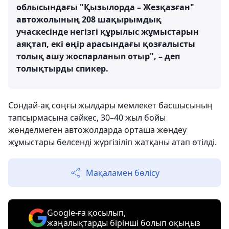
облысындағы "Қызылорда – Жезқазған"
автожолының 208 шақырымдық
учаскесінде негізгі құрылыс жұмыстарын
аяқтап, екі өңір арасындағы қозғалысты
толық ашу жоспарланып отыр", – деп
толықтырды спикер.
Сондай-ақ соңғы жылдары мемлекет басшысының
тапсырмасына сәйкес, 30–40 жыл бойы
жөнделмеген автожолдарда орташа жөндеу
жұмыстары белсенді жүргізіліп жатқаны атап өтілді.
Мақаламен бөлісу
Google-ға қосылып,
жаңалықтарды бірінші болып оқыңыз