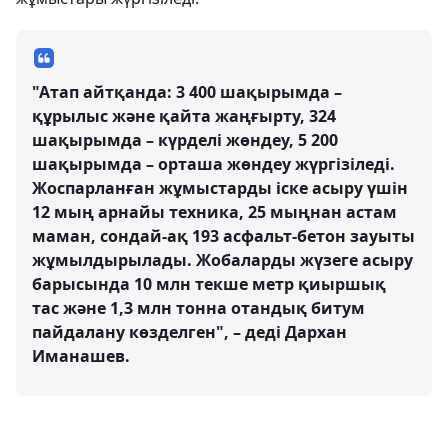
"Атап айтқанда: 3 400 шақырымда –
құрылыс және қайта жаңғырту, 324
шақырымда – күрделі жөндеу, 5 200
шақырымда – орташа жөндеу жүргізіледі.
Жоспарланған жұмыстарды іске асыру үшін
12 мың арнайы техника, 25 мыңнан астам
маман, сондай-ақ 193 асфальт-бетон зауыты
жұмылдырылады. Жобаларды жүзеге асыру
барысында 10 млн текше метр қиыршық
тас және 1,3 млн тонна отандық битум
пайдалану көзделген", – деді Дархан
Иманашев.