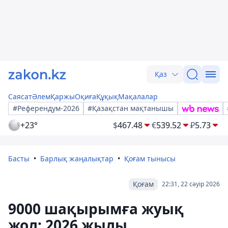
Қаз
Саясат
Әлем
Қаржы
Оқиға
Құқық
Мақалалар
#Референдум-2026
#Қазақстан мақтанышы
+23°
$
467.48
€
539.52
₽
5.73
Басты
Барлық жаңалықтар
Қоғам тынысы
Қоғам
22:31, 22 сәуір 2026
9000 шақырымға жуық
жол: 2026 жылы