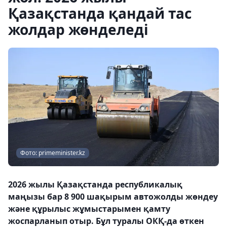
Қазақстанда қандай тас
жолдар жөнделеді
Фото: primeminister.kz
2026 жылы Қазақстанда республикалық
маңызы бар 8 900 шақырым автожолды жөндеу
және құрылыс жұмыстарымен қамту
жоспарланып отыр. Бұл туралы ОКҚ-да өткен