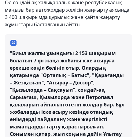
Ол сондай-ақ халықаралық және республикалық
маңызы бар автожолдар желісін жаңғырту аясында
3 400 шақырымда құрылыс және қайта жаңарту
жұмыстары басталғанын айтты.
"Биыл жалпы ұзындығы 2 153 шақырым
болатын 7 ірі жаңа жобаны іске асыруға
ерекше көңіл бөлініп отыр. Олардың
қатарында "Орталық – Батыс", "Қарағанды
– Жезқазған", "Атырау – Доссор",
"Қызылорда – Сақсауыл", сондай-ақ
Сарыағаш, Қызылорда және Петропавл
қалаларын айналып өтетін жолдар бар. Бұл
жобаларды іске асыру кезінде отандық
өнімдерді пайдалану және жергілікті
мамандарды тарту қарастырылған.
Сонымен қатар, жыл соңына дейін Ұлытау