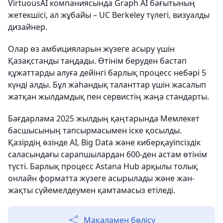
VirtuousAI компаниясында Graph AI бағытының
жетекшісі, ал жұбайы – UC Berkeley түлегі, визуалды
дизайнер.
Олар өз амбицияларын жүзеге асыру үшін
Қазақстанды таңдады. Өтінім беруден бастап
құжаттарды алуға дейінгі барлық процесс небәрі 5
күнді алды. Бұл жаһандық таланттар үшін жасалып
жатқан жылдамдық пен сервистің жаңа стандарты.
Бағдарлама 2025 жылдың қаңтарында Мемлекет
басшысының тапсырмасымен іске қосылды.
Қазірдің өзінде AI, Big Data және киберқауіпсіздік
саласындағы сарапшылардан 600-ден астам өтінім
түсті. Барлық процесс Astana Hub арқылы толық
онлайн форматта жүзеге асырылады және жан-
жақты сүйемелдеумен қамтамасыз етіледі.
Мақаламен бөлісу