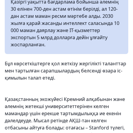
Қазіргі уақытта бағдарлама бойынша әлемнің
30 елінен 700-ден астам өтінім берілді, ал 120-
дан астам маман ресми мәртебе алды. 2030
жылға қарай жасанды интеллект саласында 10
000 маман даярлау және IT-қызметтер
экспортын 5 млрд долларға дейін ұлғайту
жоспарланған.
Бұл көрсеткіштерге қол жеткізу жергілікті таланттар
мен тартылған сарапшылардың белсенді өзара іс-
қимылын талап етеді.
Қазақстанның экожүйесі Кремний алқабынан және
әлемнің жетекші университеттерінен келген
мамандар үшін ерекше тартымдылыққа ие екенін
дәлелдеуде. Мысал ретінде АҚШ-тан келген
отбасыны айтуға болады: отағасы – Stanford түлегі,