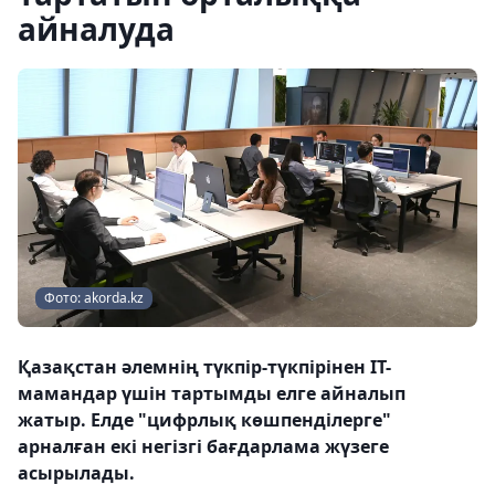
айналуда
Фото: akorda.kz
Қазақстан әлемнің түкпір-түкпірінен IT-
мамандар үшін тартымды елге айналып
жатыр. Елде "цифрлық көшпенділерге"
арналған екі негізгі бағдарлама жүзеге
асырылады.