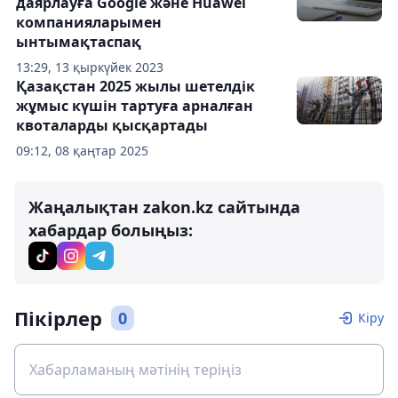
даярлауға Google және Huawei
компанияларымен
ынтымақтаспақ
13:29, 13 қыркүйек 2023
Қазақстан 2025 жылы шетелдік
жұмыс күшін тартуға арналған
квоталарды қысқартады
09:12, 08 қаңтар 2025
Жаңалықтан zakon.kz сайтында
хабардар болыңыз:
Пікірлер
0
Кіру