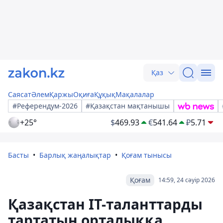
Қаз
Саясат
Әлем
Қаржы
Оқиға
Құқық
Мақалалар
#Референдум-2026
#Қазақстан мақтанышы
+25°
$
469.93
€
541.64
₽
5.71
Басты
Барлық жаңалықтар
Қоғам тынысы
Қоғам
14:59, 24 сәуір 2026
Қазақстан IT-таланттарды
тартатын орталыққа