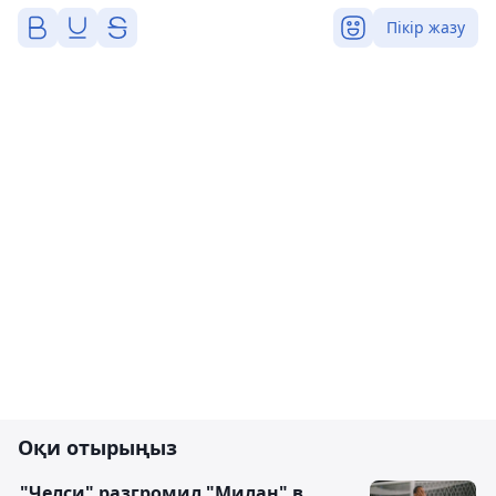
Пікір жазу
Оқи отырыңыз
"Челси" разгромил "Милан" в