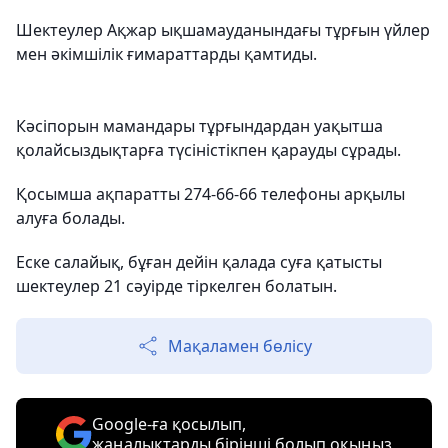
Шектеулер Ақжар ықшамауданындағы тұрғын үйлер
мен әкімшілік ғимараттарды қамтиды.
Кәсіпорын мамандары тұрғындардан уақытша
қолайсыздықтарға түсіністікпен қарауды сұрады.
Қосымша ақпаратты 274-66-66 телефоны арқылы
алуға болады.
Еске салайық, бұған дейін қалада суға қатысты
шектеулер 21 сәуірде тіркелген болатын.
Мақаламен бөлісу
Google-ға қосылып,
жаңалықтарды бірінші болып оқыңыз