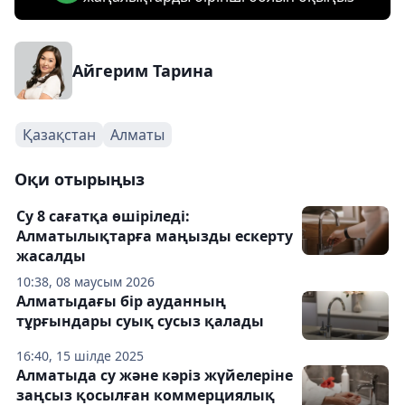
Айгерим Тарина
Қазақстан
Алматы
Оқи отырыңыз
Су 8 сағатқа өшіріледі:
Алматылықтарға маңызды ескерту
жасалды
10:38, 08 маусым 2026
Алматыдағы бір ауданның
тұрғындары суық сусыз қалады
16:40, 15 шілде 2025
Алматыда су және кәріз жүйелеріне
заңсыз қосылған коммерциялық