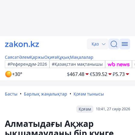
Қаз
Саясат
Әлем
Қаржы
Оқиға
Құқық
Мақалалар
#Референдум-2026
#Қазақстан мақтанышы
+30°
$
467.48
€
539.52
₽
5.73
Басты
Барлық жаңалықтар
Қоғам тынысы
Қоғам
10:41, 27 сәуір 2026
Алматыдағы Ақжар
ықшамауданы бір күнге