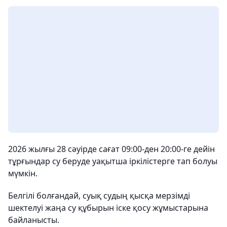
2026 жылғы 28 сәуірде сағат 09:00-ден 20:00-ге дейін
тұрғындар су беруде уақытша іркілістерге тап болуы
мүмкін.
Белгілі болғандай, суық судың қысқа мерзімді
шектелуі жаңа су құбырын іске қосу жұмыстарына
байланысты.