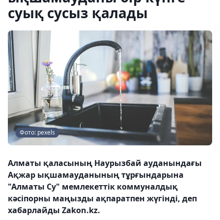
суық сусыз қалады
Фото: pexels
Алматы қаласының Наурызбай ауданындағы
Ақжар ықшамауданының тұрғындарына
"Алматы Су" мемлекеттік коммуналдық
кәсіпорны маңызды ақпаратпен жүгінді, деп
хабарлайды Zakon.kz.