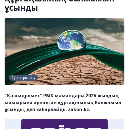
ұсынды
Сурет: pixabay
"Қазгидромет" РМК мамандары 2026 жылдың
мамырына арналған құрғақшылық болжамын
ұсынды, деп хабарлайды Zakon.kz.