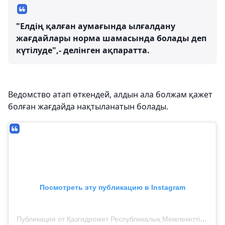
"Елдің қалған аумағында ылғалдану
жағдайлары норма шамасында болады деп
күтілуде",- делінген ақпаратта.
Ведомство атап өткендей, алдын ала болжам қажет
болған жағдайда нақтыланатын болады.
Посмотреть эту публикацию в Instagram
Публикация от Қазгидромет Республикалық Мемлекеттік Кәсіпорны (@kazhydromet)