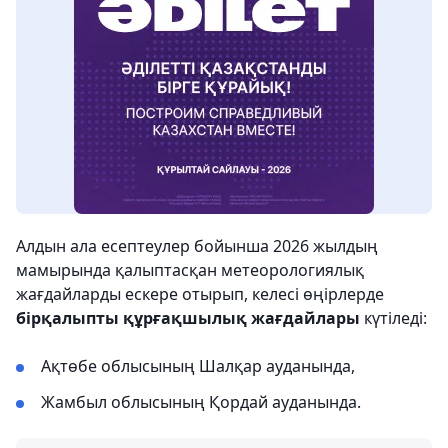
Алдын ала есептеулер бойынша 2026 жылдың
мамырында қалыптасқан метеорологиялық
жағдайларды ескере отырып, келесі өңірлерде
бірқалыпты құрғақшылық жағдайлары
күтіледі:
Ақтөбе облысының Шалқар ауданында,
Жамбыл облысының Қордай ауданында.