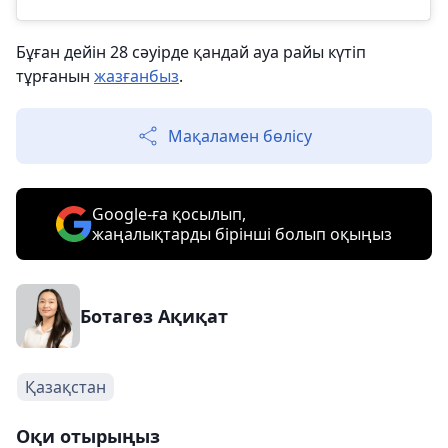
Бұған дейін 28 сәуірде қандай ауа райы күтіп
тұрғанын
жазғанбыз
.
Мақаламен бөлісу
Google-ға қосылып,
жаңалықтарды бірінші болып оқыңыз
Ботагөз Ақиқат
Қазақстан
Оқи отырыңыз