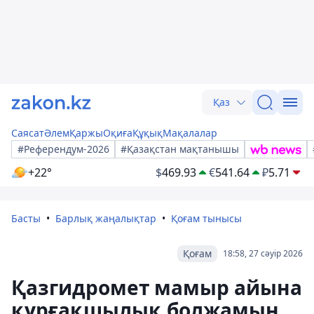
Қаз
Саясат
Әлем
Қаржы
Оқиға
Құқық
Мақалалар
#Референдум-2026
#Қазақстан мақтанышы
+22°
$
469.93
€
541.64
₽
5.71
Басты
Барлық жаңалықтар
Қоғам тынысы
Қоғам
18:58, 27 сәуір 2026
Қазгидромет мамыр айына
құрғақшылық болжамын