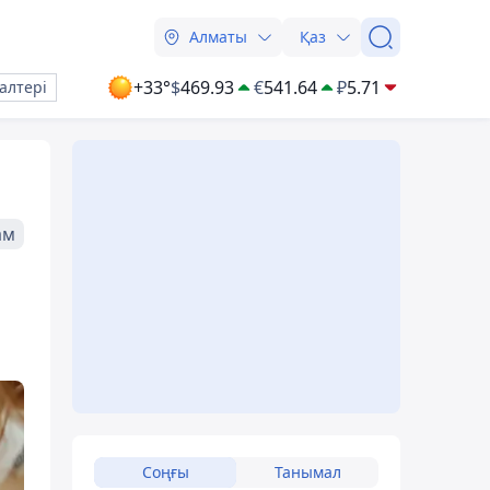
Алматы
Қаз
+33°
$
469.93
€
541.64
₽
5.71
алтері
ам
Соңғы
Танымал