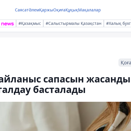
Саясат
Әлем
Қаржы
Оқиға
Құқық
Мақалалар
#Қазақмыс
#Салыстырмалы Қазақстан
#Халық бухг
Қоғ
байланыс сапасын жасанды
талдау басталады