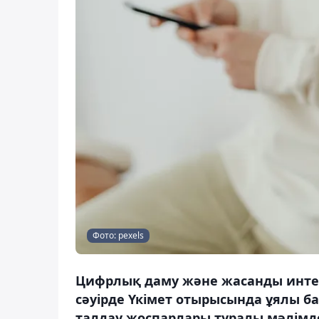
Фото: pexels
Цифрлық даму және жасанды интел
сәуірде Үкімет отырысында ұялы б
талдау жоспарлары туралы мәлімдед