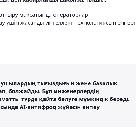
рттыру мақсатында операторлар
у үшін жасанды интеллект технологиясын енгізет
анушылардың тығыздығын және базалық
ап, болжайды. Бұл инженерлердің
матты түрде қайта бөлуге мүмкіндік береді.
сында AI-антифрод жүйесін енгізу