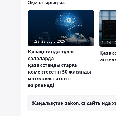
Оқи отырыңыз
11:28, 28 сәуір 2026
14:14, 
Қазақстанда түрлі
Қазақ
салаларда
интел
қазақстандықтарға
көмектесетін 50 жасанды
интеллект агенті
әзірленеді
Жаңалықтан zakon.kz сайтында х