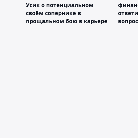
Усик о потенциальном
финан
своём сопернике в
ответ
прощальном бою в карьере
вопрос