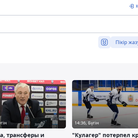
Пікір жаз
үгін
14:36, Бүгін
а, трансферы и
"Кулагер" потерпел к