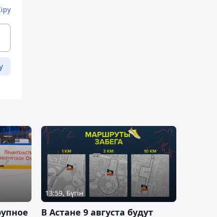
Кіру
у
13:59, Бүгін
рупное
В Астане 9 августа будут