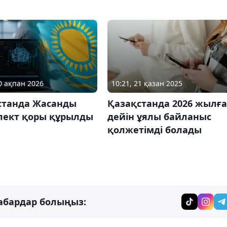
10 ақпан 2026
10:21, 21 қазан 2025
станда Жасанды
Қазақстанда 2026 жылға
лект қоры құрылды
дейін ұялы байланыс
қолжетімді болады
абардар болыңыз: