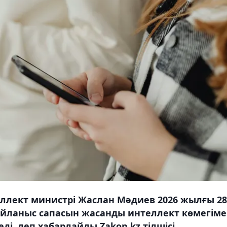
лект министрі Жаслан Мәдиев 2026 жылғы 28
айланыс сапасын жасанды интеллект көмегім
і, деп хабарлайды Zakon.kz тілшісі.