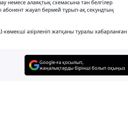
ау немесе алаяқтық схемасына тән белгілер
 абонент жауап бермей тұрып-ақ секундтың
AI-көмекші әзірленіп жатқаны туралы хабарланған
Google-ға қосылып,
жаңалықтарды бірінші болып оқыңыз