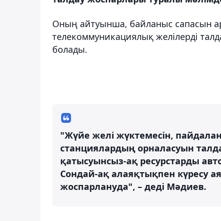
Оның айтуынша, байланыс сапасын а
телекоммуникациялық желілерді талда
болады.
"Жүйе желі жүктемесін, пайдал
станциялардың орналасуын талд
қатысуынсыз-ақ ресурстарды авто
Сондай-ақ алаяқтықпен күресу ая
жоспарлануда", – деді Мәдиев.