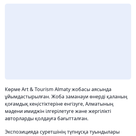
Көрме Art & Tourism Almaty жобасы аясында
ұйымдастырылған. Жоба заманауи өнерді қаланың
қоғамдық кеңістіктеріне енгізуге, Алматының
мәдени имиджін ілгерілетуге және жергілікті
авторларды қолдауға бағытталған.
Экспозицияда суретшінің түпнұсқа туындылары