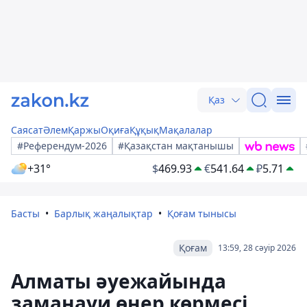
Қаз
Саясат
Әлем
Қаржы
Оқиға
Құқық
Мақалалар
#Референдум-2026
#Қазақстан мақтанышы
+31°
$
469.93
€
541.64
₽
5.71
Басты
Барлық жаңалықтар
Қоғам тынысы
Қоғам
13:59, 28 сәуір 2026
Алматы әуежайында
заманауи өнер көрмесі