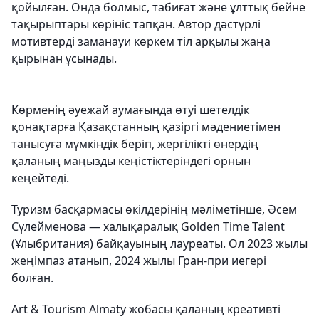
қойылған. Онда болмыс, табиғат және ұлттық бейне
тақырыптары көрініс тапқан. Автор дәстүрлі
мотивтерді заманауи көркем тіл арқылы жаңа
қырынан ұсынады.
Көрменің әуежай аумағында өтуі шетелдік
қонақтарға Қазақстанның қазіргі мәдениетімен
танысуға мүмкіндік беріп, жергілікті өнердің
қаланың маңызды кеңістіктеріндегі орнын
кеңейтеді.
Туризм басқармасы өкілдерінің мәліметінше, Әсем
Сүлейменова — халықаралық Golden Time Talent
(Ұлыбритания) байқауының лауреаты. Ол 2023 жылы
жеңімпаз атанып, 2024 жылы Гран-при иегері
болған.
Art & Tourism Almaty жобасы қаланың креативті