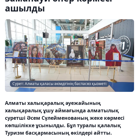
ашылды
Сурет: Алматы қаласы әкімдігінің баспасөз қызметі
Алматы халықаралық әуежайының
халықаралық ұшу аймағында алматылық
суретші Әсем Сүлейменованың жеке көрмесі
көпшілікке ұсынылды. Бұл туралы қалалық
Туризм басқармасының өкілдері айтты.