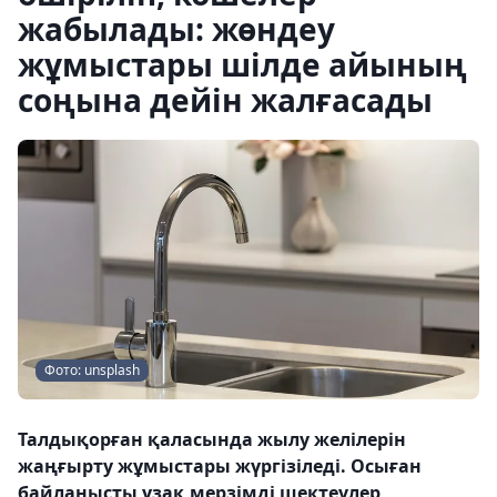
жабылады: жөндеу
жұмыстары шілде айының
соңына дейін жалғасады
Фото: unsplash
Талдықорған қаласында жылу желілерін
жаңғырту жұмыстары жүргізіледі. Осыған
байланысты ұзақ мерзімді шектеулер