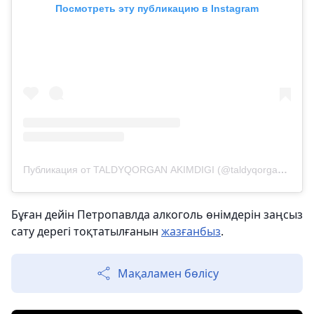
Посмотреть эту публикацию в Instagram
Публикация от TALDYQORGAN АKIMDIGI (@taldyqorgan_akimdigi)
Бұған дейін Петропавлда алкоголь өнімдерін заңсыз
сату дерегі тоқтатылғанын
жазғанбыз
.
Мақаламен бөлісу