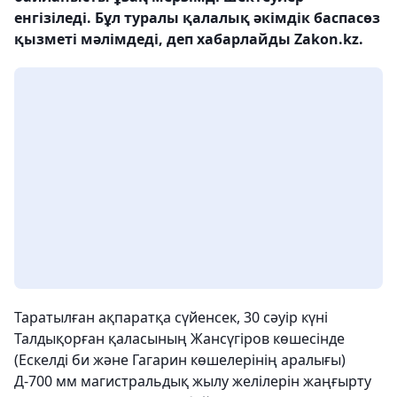
енгізіледі. Бұл туралы қалалық әкімдік баспасөз
қызметі мәлімдеді, деп хабарлайды Zakon.kz.
Таратылған ақпаратқа сүйенсек, 30 сәуір күні
Талдықорған қаласының Жансүгіров көшесінде
(Ескелді би және Гагарин көшелерінің аралығы)
Д-700 мм магистральдық жылу желілерін жаңғырту