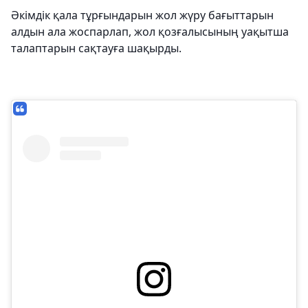
Әкімдік қала тұрғындарын жол жүру бағыттарын
алдын ала жоспарлап, жол қозғалысының уақытша
талаптарын сақтауға шақырды.