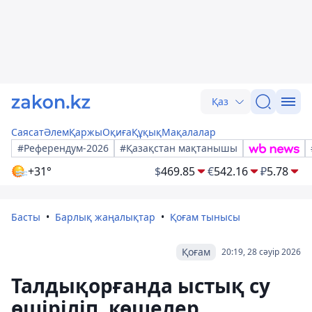
Қаз
Саясат
Әлем
Қаржы
Оқиға
Құқық
Мақалалар
#Референдум-2026
#Қазақстан мақтанышы
+31°
$
469.85
€
542.16
₽
5.78
Басты
Барлық жаңалықтар
Қоғам тынысы
Қоғам
20:19, 28 сәуір 2026
Талдықорғанда ыстық су
өшіріліп, көшелер