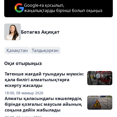
Google-ға қосылып,
жаңалықтарды бірінші болып оқыңыз
Ботагөз Ақиқат
Қазақстан
Талдықорған
Оқи отырыңыз
Төтенше жағдай туындауы мүмкін:
қала билігі алматылықтарға
ескерту жасалды
18:00, 08 мамыр 2026
Алматы қаласындағы көшелердің
бірінде қозғалыс маусым айының
соңына дейін жабылады