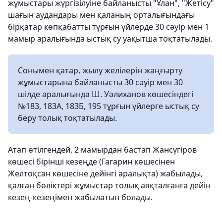
жұмыстары жүргізілуіне байланысты "Ұлан", "Жетісу"
шағын аудандары мен қаланың орталығындағы
бірқатар көпқабатты тұрғын үйлерде 30 сәуір мен 1
мамыр аралығында ыстық су уақытша тоқтатылады.
Сонымен қатар, жылу желілерін жаңғырту
жұмыстарына байланысты 30 сәуір мен 30
шілде аралығында Ш. Уәлиханов көшесіндегі
№183, 183А, 183Б, 195 тұрғын үйлерге ыстық су
беру толық тоқтатылады.
Атап өтілгендей, 2 мамырдан бастап Жансүгіров
көшесі бірінші кезеңде (Гагарин көшесінен
Желтоқсан көшесіне дейінгі аралықта) жабылады,
қалған бөліктері жұмыстар толық аяқталғанға дейін
кезең-кезеңімен жабылатын болады.