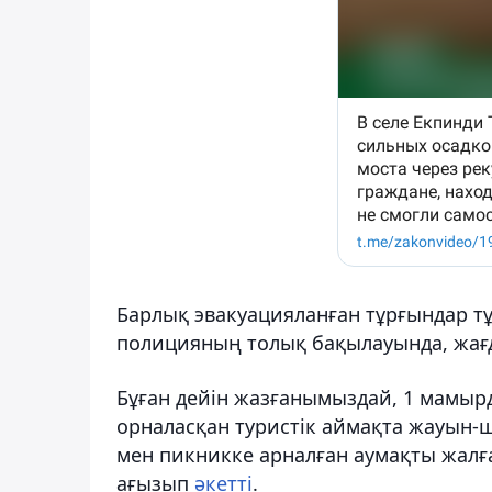
Барлық эвакуацияланған тұрғындар т
полицияның толық бақылауында, жағд
Бұған дейін жазғанымыздай, 1 мамыр
орналасқан туристік аймақта жауын-
мен пикникке арналған аумақты жалғап
ағызып
әкетті
.