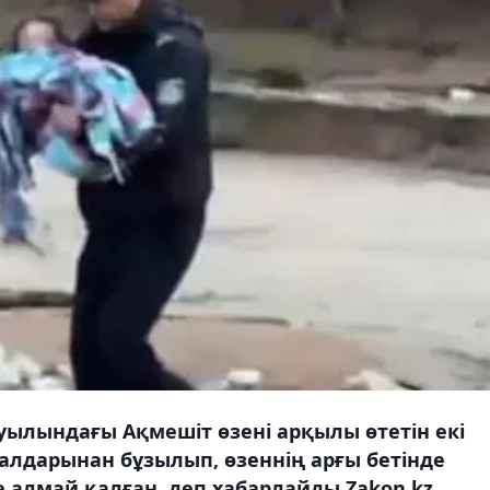
ауылындағы Ақмешіт өзені арқылы өтетін екі
алдарынан бұзылып, өзеннің арғы бетінде
 алмай қалған, деп хабарлайды Zakon.kz.