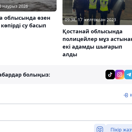
30 наурыз 2026
а облысында өзен
09:38, 17 желтоқсан 2023
 көпірді су басып
Қостанай облысында
полицейлер мұз астына
екі адамды шығарып
алды
абардар болыңыз:
Пікір жаз