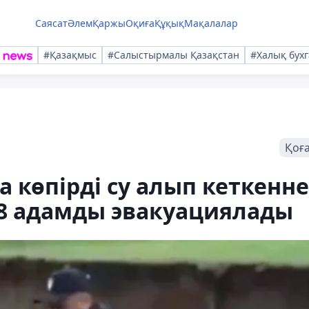
Саясат
Әлем
Қаржы
Оқиға
Құқық
Мақалалар
#Қазақмыс
#Салыстырмалы Қазақстан
#Халық бухг
Қоғ
а көпірді су алып кеткенн
78 адамды эвакуациялады