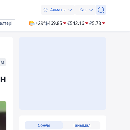
Алматы
Қаз
+29°
$
469.85
€
542.16
₽
5.78
алтері
ам
ен
Соңғы
Танымал