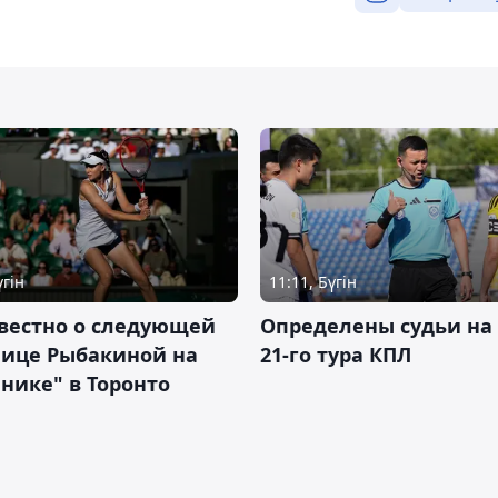
үгін
11:11, Бүгін
вестно о следующей
Определены судьи на
нице Рыбакиной на
21-го тура КПЛ
нике" в Торонто