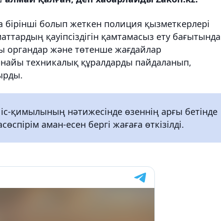
на бірінші болып жеткен полиция қызметкерлері
аттардың қауіпсіздігін қамтамасыз ету бағытында
ушы органдар және төтенше жағдайлар
рнайы техникалық құралдарды пайдаланып,
ырды.
 іс-қимылының нәтижесінде өзеннің арғы бетінде
сөспірім аман-есен бергі жағаға өткізілді.