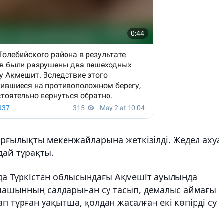
ұрғылықты мекенжайларына жеткізілді. Жедел аху
ай тұрақты.
да Түркістан облысындағы Ақмешіт ауылында
шашынның салдарынан су тасып, демалыс аймағы
 тұрған уақытша, қолдан жасалған екі көпірді су