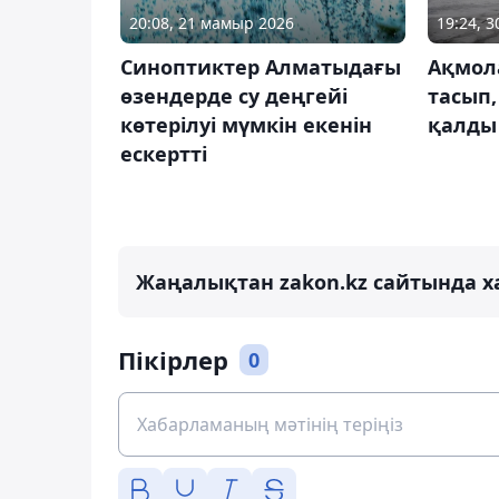
20:08, 21 мамыр 2026
19:24, 
Синоптиктер Алматыдағы
Ақмол
өзендерде су деңгейі
тасып,
көтерілуі мүмкін екенін
қалды
ескертті
Жаңалықтан zakon.kz сайтында х
Пікірлер
0