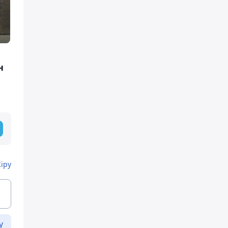
н
Кіру
у