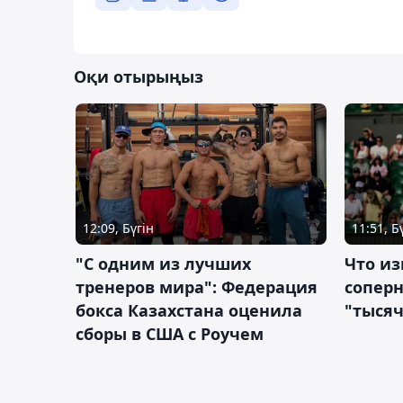
Оқи отырыңыз
12:09, Бүгін
11:51, Б
"С одним из лучших
Что из
тренеров мира": Федерация
сопер
бокса Казахстана оценила
"тысяч
сборы в США с Роучем