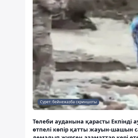
Сурет: бейнежазба скриншоты
Төлеби ауданына қарасты Екпінді 
өтпелі көпір қатты жауын-шашын с
демалып жүрген азаматтар кері өте