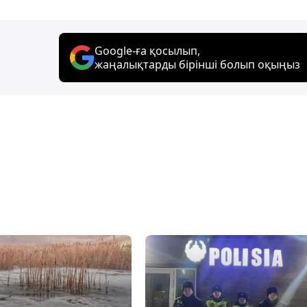
Google-ға қосылып,
жаңалықтарды бірінші болып оқыңыз