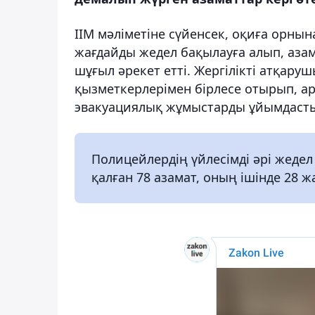
ІІМ мәліметіне сүйенсек, оқиға орны
жағдайды жедел бақылауға алып, азам
шұғыл әрекет етті. Жергілікті атқар
қызметкерлерімен бірлесе отырып, а
эвакуациялық жұмыстарды ұйымдаст
Полицейлердің үйлесімді әрі жедел
қалған 78 азамат, оның ішінде 28 жа