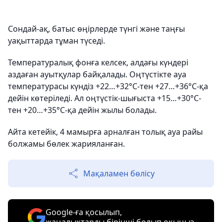
Сондай-ақ, батыс өңірлерде түнгі және таңғы
уақыттарда тұман түседі.
Температуралық фонға келсек, алдағы күндері
аздаған ауытқулар байқалады. Оңтүстікте ауа
температурасы күндіз +22…+32°C-тен +27…+36°C-қа
дейін көтеріледі. Ал оңтүстік-шығыста +15…+30°C-
тен +20…+35°C-қа дейін жылы болады.
Айта кетейік, 4 мамырға арналған толық ауа райы
болжамы бөлек жарияланған.
Мақаламен бөлісу
Google-ға қосылып,