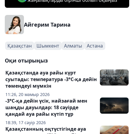
жаңалықтарды бірінші болып оқыңыз
Айгерим Тарина
Қазақстан
Шымкент
Алматы
Астана
Оқи отырыңыз
Қазақстанда ауа райы күрт
суытады: температура -3°С-қа дейін
төмендеуі мүмкін
11:26, 20 мамыр 2026
-3°C-қа дейін үсік, найзағай мен
шаңды дауылдар: 18 сәуірде
қандай ауа райы күтіп тұр
18:39, 17 сәуір 2026
Қазақстанның оңтүстігінде ауа