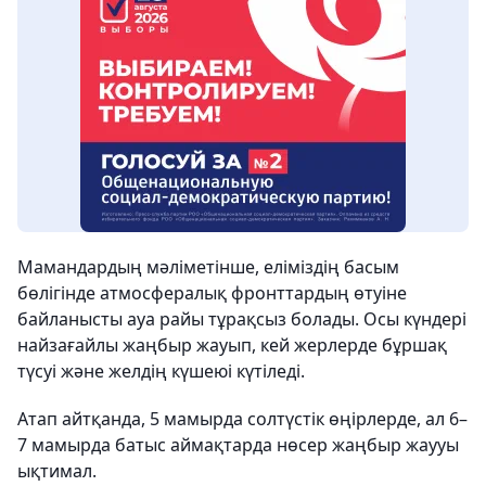
Мамандардың мәліметінше, еліміздің басым
бөлігінде атмосфералық фронттардың өтуіне
байланысты ауа райы тұрақсыз болады. Осы күндері
найзағайлы жаңбыр жауып, кей жерлерде бұршақ
түсуі және желдің күшеюі күтіледі.
Атап айтқанда, 5 мамырда солтүстік өңірлерде, ал 6–
7 мамырда батыс аймақтарда нөсер жаңбыр жаууы
ықтимал.