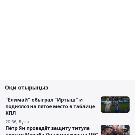
Оқи отырыңыз
"Елимай" обыграл "Иртыш" и
поднялся на пятое место в таблице
КПЛ
20:56, Бүгін
Пётр Ян проведёт защиту титула
против Мераба Двалишвили на UFC