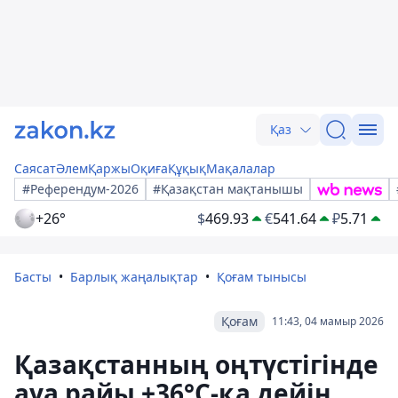
Қаз
Саясат
Әлем
Қаржы
Оқиға
Құқық
Мақалалар
#Референдум-2026
#Қазақстан мақтанышы
+26°
$
469.93
€
541.64
₽
5.71
Басты
Барлық жаңалықтар
Қоғам тынысы
Қоғам
11:43, 04 мамыр 2026
Қазақстанның оңтүстігінде
ауа райы +36°C-қа дейін