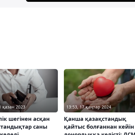
1 қазан 2023
13:53, 17 қаңтар 2024
ік шегінен асқан
Қанша қазақстандық
стандықтар саны
қайтыс болғаннан кейін
келеді
донорлыққа келісті: ДС