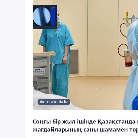
Фото: akorda.kz
Соңғы бір жыл ішінде Қазақстанда
жағдайларының саны шамамен төрт 