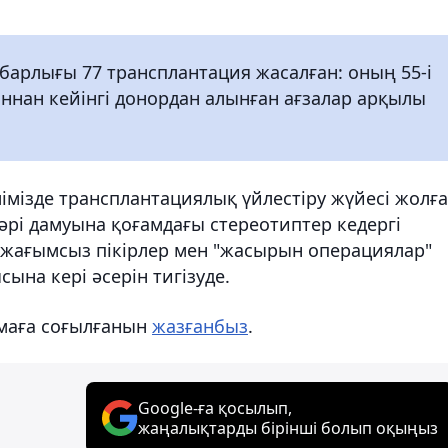
арлығы 77 трансплантация жасалған: оның 55-і
ғаннан кейінгі донордан алынған ағзалар арқылы
лімізде трансплантациялық үйлестіру жүйесі жолға
әрі дамуына қоғамдағы стереотиптер кедергі
гі жағымсыз пікірлер мен "жасырын операциялар"
ына кері әсерін тигізуде.
амаға соғылғанын
жазғанбыз
.
Google-ға қосылып,
жаңалықтарды бірінші болып оқыңыз