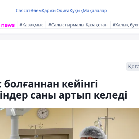
Саясат
Әлем
Қаржы
Оқиға
Құқық
Мақалалар
#Қазақмыс
#Салыстырмалы Қазақстан
#Халық бухг
Қоғ
 болғаннан кейінгі
індер саны артып келеді