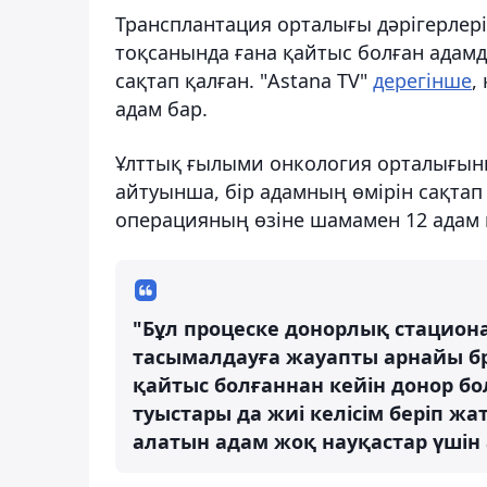
Трансплантация орталығы дәрігерлері
тоқсанында ғана қайтыс болған адам
сақтап қалған. "Astana TV"
дерегінше
,
адам бар.
Ұлттық ғылыми онкология орталығын
айтуынша, бір адамның өмірін сақтап
операцияның өзіне шамамен 12 адам 
"Бұл процеске донорлық стацион
тасымалдауға жауапты арнайы бри
қайтыс болғаннан кейін донор бол
туыстары да жиі келісім беріп ж
алатын адам жоқ науқастар үшін а