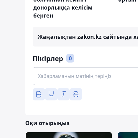
донорлыққа келісім
берген
Жаңалықтан zakon.kz сайтында х
Пікірлер
0
Оқи отырыңыз