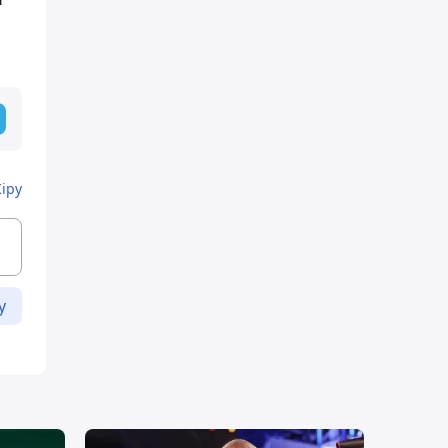
Кіру
у