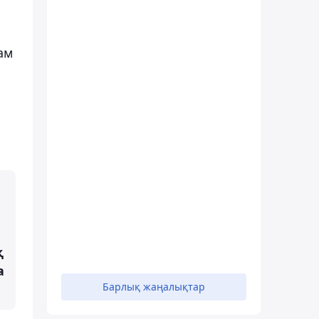
там
қ
а
Барлық жаңалықтар