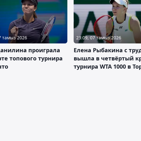
07 тамыз 2026
23:09, 07 тамыз 2026
Данилина проиграла
Елена Рыбакина с тру
рте топового турнира
вышла в четвёртый к
нто
турнира WTA 1000 в То