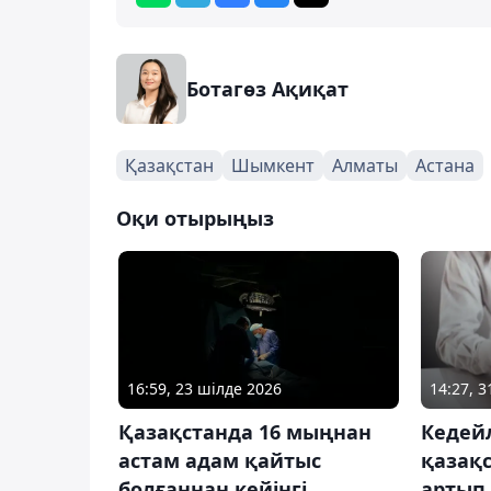
Ботагөз Ақиқат
Қазақстан
Шымкент
Алматы
Астана
Оқи отырыңыз
16:59, 23 шілде 2026
14:27, 3
Қазақстанда 16 мыңнан
Кедейл
астам адам қайтыс
қазақ
болғаннан кейінгі
артып 