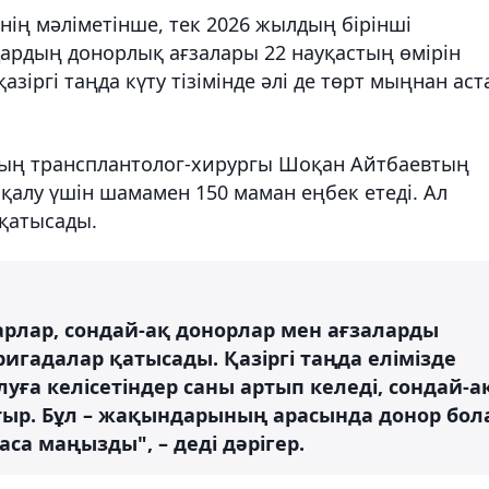
нің мәліметінше, тек 2026 жылдың бірінші
дардың донорлық ағзалары 22 науқастың өмірін
 қазіргі таңда күту тізімінде әлі де төрт мыңнан ас
ың трансплантолог-хирургы Шоқан Айтбаевтың
 қалу үшін шамамен 150 маман еңбек етеді. Ал
қатысады.
арлар, сондай-ақ донорлар мен ағзаларды
гадалар қатысады. Қазіргі таңда елімізде
уға келісетіндер саны артып келеді, сондай-а
атыр. Бұл – жақындарының арасында донор бол
са маңызды", – деді дәрігер.