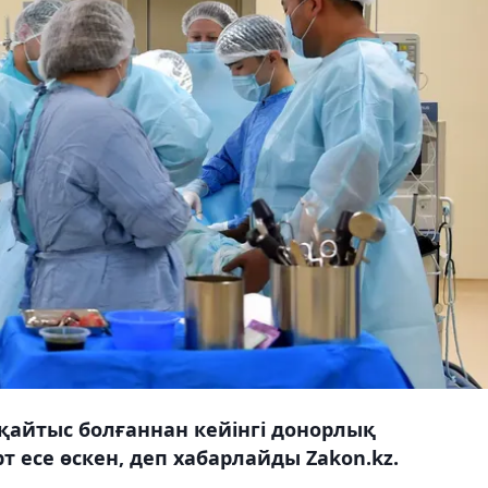
 қайтыс болғаннан кейінгі донорлық
есе өскен, деп хабарлайды Zakon.kz.