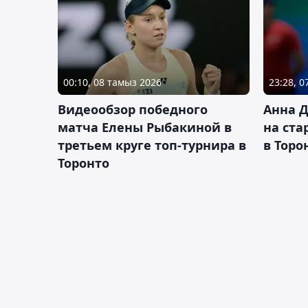
00:10, 08 тамыз 2026
23:28, 
Видеообзор победного
Анна 
матча Елены Рыбакиной в
на ста
третьем круге топ-турнира в
в Торо
Торонто