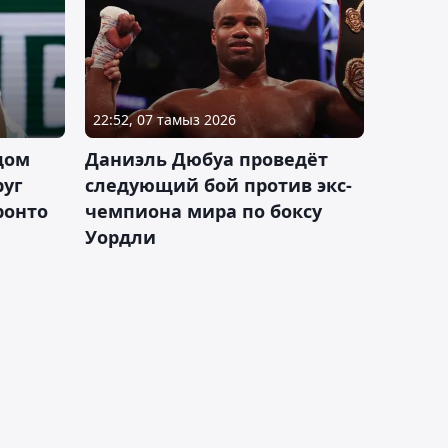
22:52, 07 тамыз 2026
дом
Даниэль Дюбуа проведёт
руг
следующий бой против экс-
ронто
чемпиона мира по боксу
Уордли