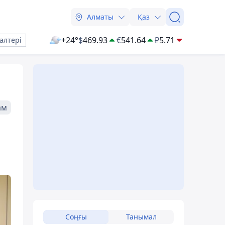
Алматы
Қаз
+24°
$
469.93
€
541.64
₽
5.71
алтері
ам
Соңғы
Танымал