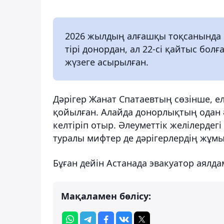
2026 жылдың алғашқы тоқсанында б
тірі донордан, ал 22-сі қайтыс бол
жүзеге асырылған.
Дәрігер Жанат Спатаевтың сөзінше, е
қойылған. Алайда донорлықтың одан 
келтіріп отыр. Әлеуметтік желілерде
туралы мифтер де дәрігерлердің жұмыс
Бұған дейін Астанада эвакуатор аялд
Мақаламен бөлісу: