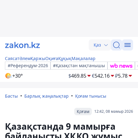
Қаз
Саясат
Әлем
Қаржы
Оқиға
Құқық
Мақалалар
#Референдум-2026
#Қазақстан мақтанышы
+30°
$
469.85
€
542.16
₽
5.78
Басты
Барлық жаңалықтар
Қоғам тынысы
Қоғам
12:42, 08 мамыр 2026
Қазақстанда 9 мамырға
байланысты ХҚКО жұмыс