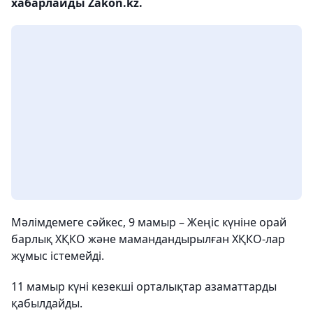
хабарлайды Zakon.kz.
Мәлімдемеге сәйкес, 9 мамыр – Жеңіс күніне орай
барлық ХҚКО және мамандандырылған ХҚКО-лар
жұмыс істемейді.
11 мамыр күні кезекші орталықтар азаматтарды
қабылдайды.