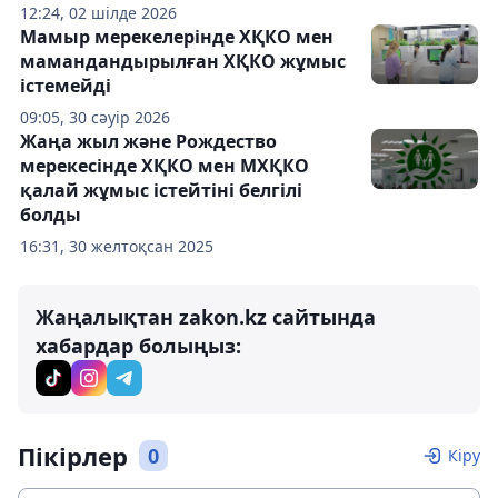
12:24, 02 шілде 2026
Мамыр мерекелерінде ХҚКО мен
мамандандырылған ХҚКО жұмыс
істемейді
09:05, 30 сәуір 2026
Жаңа жыл және Рождество
мерекесінде ХҚКО мен МХҚКО
қалай жұмыс істейтіні белгілі
болды
16:31, 30 желтоқсан 2025
Жаңалықтан zakon.kz сайтында
хабардар болыңыз:
Пікірлер
0
Кіру