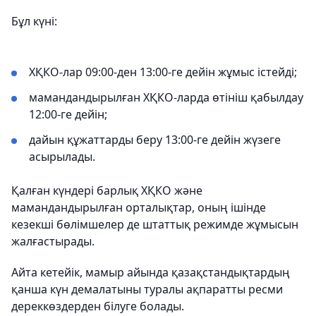
Бұл күні:
ХҚКО-лар 09:00-ден 13:00-ге дейін жұмыс істейді;
мамандандырылған ХҚКО-ларда өтініш қабылдау
12:00-ге дейін;
дайын құжаттарды беру 13:00-ге дейін жүзеге
асырылады.
Қалған күндері барлық ХҚКО және
мамандандырылған орталықтар, оның ішінде
кезекші бөлімшелер де штаттық режимде жұмысын
жалғастырады.
Айта кетейік, мамыр айында қазақстандықтардың
қанша күн демалатыны туралы ақпаратты ресми
дереккөздерден білуге болады.