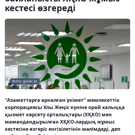
кестесі өзгереді
Фото: gov4c.kz
"Азаматтарға арналған үкімет" мемлекеттік
корпорациясы Ұлы Жеңіс күніне орай халыққа
қызмет көрсету орталықтары (ХҚКО) мен
мамандандырылған ХҚКО-лардың жұмыс
кестесіне өзгеріс енгізілетінін мәлімдеді, деп