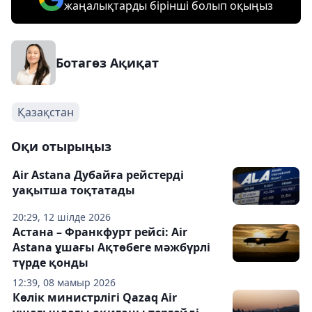
жаңалықтарды бірінші болып оқыңыз
Ботагөз Ақиқат
Қазақстан
Оқи отырыңыз
Air Astana Дубайға рейстерді
уақытша тоқтатады
20:29, 12 шілде 2026
Астана – Франкфурт рейсі: Air
Astana ұшағы Ақтөбеге мәжбүрлі
түрде қонды
12:39, 08 мамыр 2026
Көлік министрлігі Qazaq Air