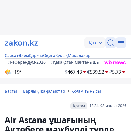
Қаз
Саясат
Әлем
Қаржы
Оқиға
Құқық
Мақалалар
#Референдум-2026
#Қазақстан мақтанышы
+19°
$
467.48
€
539.52
₽
5.73
Басты
Барлық жаңалықтар
Қоғам тынысы
Қоғам
13:34, 08 мамыр 2026
Air Astana ұшағының
Ақтөбеге мәжбүрлі түрде