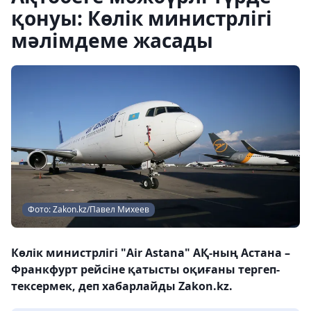
қонуы: Көлік министрлігі
мәлімдеме жасады
Фото: Zakon.kz/Павел Михеев
Көлік министрлігі "Air Astana" АҚ-ның Астана –
Франкфурт рейсіне қатысты оқиғаны тергеп-
тексермек, деп хабарлайды Zakon.kz.