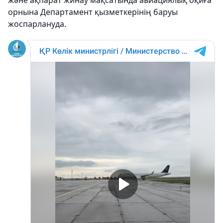
және ақпарат жинау мақсатында авиациялық оқиға
орнына Департамент қызметкерінің баруы
жоспарлануда.