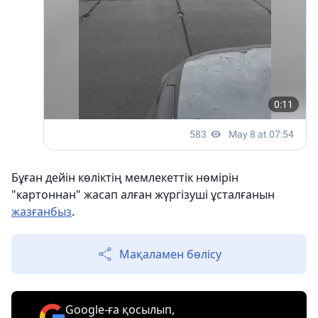
Бұған дейін көліктің мемлекеттік нөмірін
"картоннан" жасап алған жүргізуші ұсталғанын
жазғанбыз
.
Мақаламен бөлісу
Google-ға қосылып,