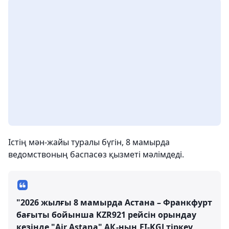
Істің мән-жайы туралы бүгін, 8 мамырда
ведомствоның баспасөз қызметі мәлімдеді.
"2026 жылғы 8 мамырда Астана – Франкфурт
бағыты бойынша KZR921 рейсін орындау
кезінде "Air Astana" АҚ-ның EI-KGJ тіркеу