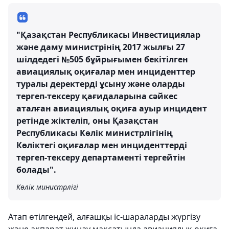
"Қазақстан Республикасы Инвестициялар
және даму министрінің 2017 жылғы 27
шілдедегі №505 бұйрығымен бекітілген
авиациялық оқиғалар мен инциденттер
туралы деректерді ұсыну және оларды
тергеп-тексеру қағидаларына сәйкес
аталған авиациялық оқиға ауыр инцидент
ретінде жіктеліп, оны Қазақстан
Республикасы Көлік министрлігінің
Көліктегі оқиғалар мен инциденттерді
тергеп-тексеру департаменті тергейтін
болады".
Көлік министрлігі
Атап өтілгендей, алғашқы іс-шараларды жүргізу