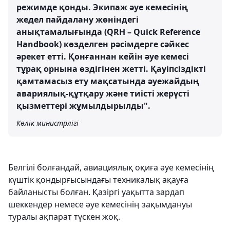
режимде қонды. Экипаж әуе кемесінің
жедел пайдалану жөніндегі
анықтамалығында (QRH – Quick Reference
Handbook) көзделген рәсімдерге сәйкес
әрекет етті. Қонғаннан кейін әуе кемесі
тұрақ орнына өздігінен жетті. Қауіпсіздікті
қамтамасыз ету мақсатында әуежайдың
авариялық-құтқару және тиісті жерүсті
қызметтері жұмылдырылды".
Көлік министрлігі
Белгілі болғандай, авиациялық оқиға әуе кемесінің
күштік қондырғысындағы техникалық ақауға
байланысты болған. Қазіргі уақытта зардап
шеккендер немесе әуе кемесінің зақымдануы
туралы ақпарат түскен жоқ.