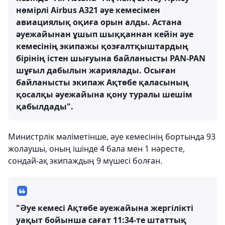
нөмірлі Airbus A321 әуе кемесімен
авиациялық оқиға орын алды. Астана
әуежайынан ұшып шыққаннан кейін әуе
кемесінің экипажы қозғалтқыштардың
бірінің істен шығуына байланысты PAN-PAN
шұғыл дабылын жариялады. Осыған
байланысты экипаж Ақтөбе қаласының
қосалқы әуежайына қону туралы шешім
қабылдады".
Министрлік мәліметінше, әуе кемесінің бортында 93
жолаушы, оның ішінде 4 бала мен 1 нәресте,
сондай-ақ экипаждың 9 мүшесі болған.
"Әуе кемесі Ақтөбе әуежайына жергілікті
уақыт бойынша сағат 11:34-те штаттық