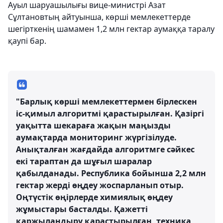
Ауыл шаруашылығы вице-министрі Азат
Сұлтановтың айтуынша, көрші мемлекеттерде
шегірткенің шамамен 1,2 млн гектар аумаққа таралу
қаупі бар.
"Барлық көрші мемлекеттермен бірлескен
іс-қимыл алгоритмі қарастырылған. Қазіргі
уақытта шекараға жақын маңызды
аумақтарда мониторинг жүргізілуде.
Анықталған жағдайда алгоритмге сәйкес
екі тараптан да шұғыл шаралар
қабылданады. Республика бойынша 2,2 млн
гектар жерді өңдеу жоспарланып отыр.
Оңтүстік өңірлерде химиялық өңдеу
жұмыстары басталды. Қажетті
қаржыландыру қарастырылған, техника,