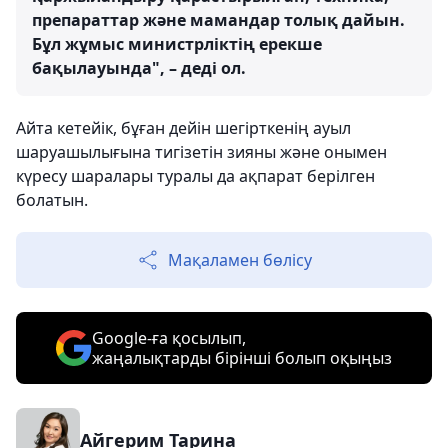
препараттар және мамандар толық дайын.
Бұл жұмыс министрліктің ерекше
бақылауында", – деді ол.
Айта кетейік, бұған дейін шегірткенің ауыл
шаруашылығына тигізетін зияны және онымен
күресу шаралары туралы да ақпарат берілген
болатын.
Мақаламен бөлісу
Google-ға қосылып,
жаңалықтарды бірінші болып оқыңыз
Айгерим Тарина