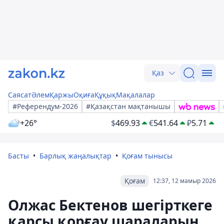
Қаз
Саясат
Әлем
Қаржы
Оқиға
Құқық
Мақалалар
#Референдум-2026
#Қазақстан мақтанышы
+26°
$
469.93
€
541.64
₽
5.71
Басты
Барлық жаңалықтар
Қоғам тынысы
Қоғам
12:37, 12 мамыр 2026
Олжас Бектенов шегірткеге
қарсы қорғау шараларын