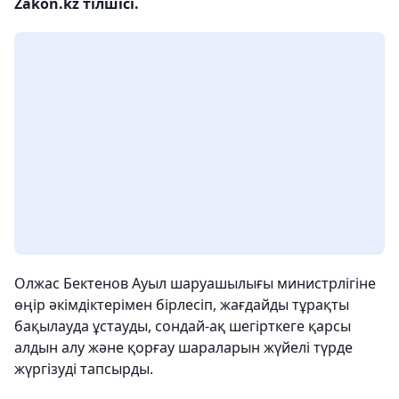
Zakon.kz тілшісі.
Олжас Бектенов Ауыл шаруашылығы министрлігіне
өңір әкімдіктерімен бірлесіп, жағдайды тұрақты
бақылауда ұстауды, сондай-ақ шегірткеге қарсы
алдын алу және қорғау шараларын жүйелі түрде
жүргізуді тапсырды.