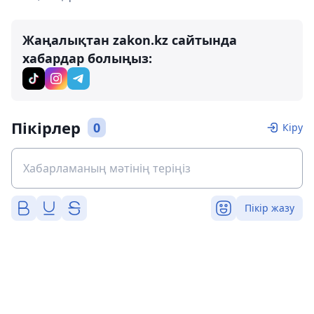
Жаңалықтан zakon.kz сайтында
хабардар болыңыз:
Пікірлер
0
Кіру
Пікір жазу