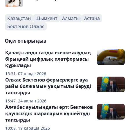
Қазақстан
Шымкент
Алматы
Астана
Бектенов Олжас
Оқи отырыңыз
Қазақстанда газды есепке алудың
бірыңғай цифрлық платформасы
құрылады
15:31, 07 шілде 2026
Олжас Бектенов фермерлерге ауа
райы болжамын уақытылы беруді
тапсырды
15:47, 24 ақпан 2026
Алғабас ауылындағы өрт: Бектенов
қауіпсіздік шараларын күшейтуді
тапсырды
10:08, 19 қараша 2025