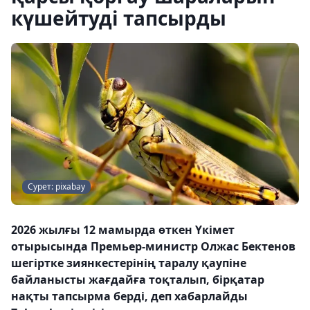
күшейтуді тапсырды
Сурет: pixabay
2026 жылғы 12 мамырда өткен Үкімет
отырысында Премьер-министр Олжас Бектенов
шегіртке зиянкестерінің таралу қаупіне
байланысты жағдайға тоқталып, бірқатар
нақты тапсырма берді, деп хабарлайды