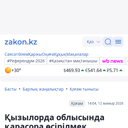
Қаз
Саясат
Әлем
Қаржы
Оқиға
Құқық
Мақалалар
#Референдум-2026
#Қазақстан мақтанышы
+30°
$
469.93
€
541.64
₽
5.71
Басты
Барлық жаңалықтар
Қоғам тынысы
Қоғам
14:04, 12 мамыр 2026
Қызылорда облысында
қарасора өсірілмек