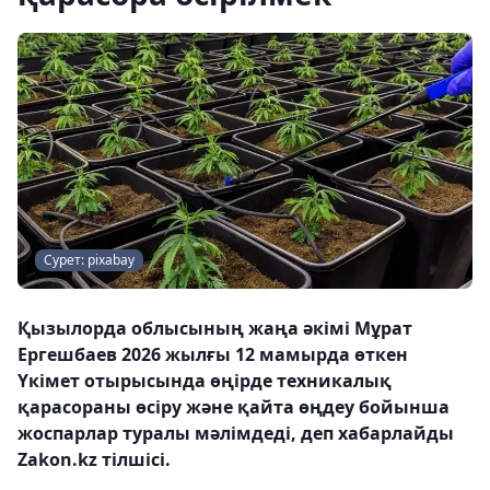
Сурет: pixabay
Қызылорда облысының жаңа әкімі Мұрат
Ергешбаев 2026 жылғы 12 мамырда өткен
Үкімет отырысында өңірде техникалық
қарасораны өсіру және қайта өңдеу бойынша
жоспарлар туралы мәлімдеді, деп хабарлайды
Zakon.kz тілшісі.