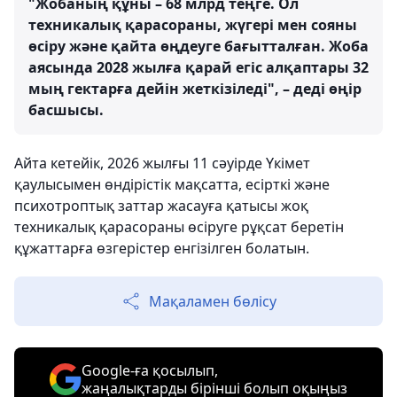
"Жобаның құны – 68 млрд теңге. Ол
техникалық қарасораны, жүгері мен сояны
өсіру және қайта өңдеуге бағытталған. Жоба
аясында 2028 жылға қарай егіс алқаптары 32
мың гектарға дейін жеткізіледі", – деді өңір
басшысы.
Айта кетейік, 2026 жылғы 11 сәуірде Үкімет
қаулысымен өндірістік мақсатта, есірткі және
психотроптық заттар жасауға қатысы жоқ
техникалық қарасораны өсіруге рұқсат беретін
құжаттарға өзгерістер енгізілген болатын.
Мақаламен бөлісу
Google-ға қосылып,
жаңалықтарды бірінші болып оқыңыз