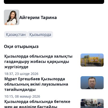
Айгерим Тарина
Қазақстан
Қызылорда
Оқи отырыңыз
Қызылорда облысында халықты
газдандыру жобасы қарқынды
жүргізілуде
18:37, 23 шілде 2026
Мұрат Ергешбаев Қызылорда
облысының әкімі лауазымына
тағайындалды
10:15, 08 мамыр 2026
Қызылорда облысында бөтелке
мен әк өндіріле бастайды