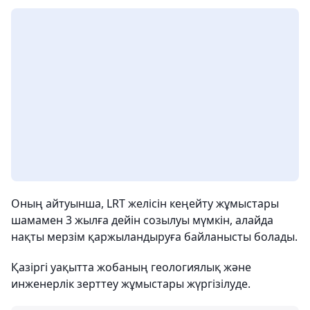
Оның айтуынша, LRT желісін кеңейту жұмыстары
шамамен 3 жылға дейін созылуы мүмкін, алайда
нақты мерзім қаржыландыруға байланысты болады.
Қазіргі уақытта жобаның геологиялық және
инженерлік зерттеу жұмыстары жүргізілуде.