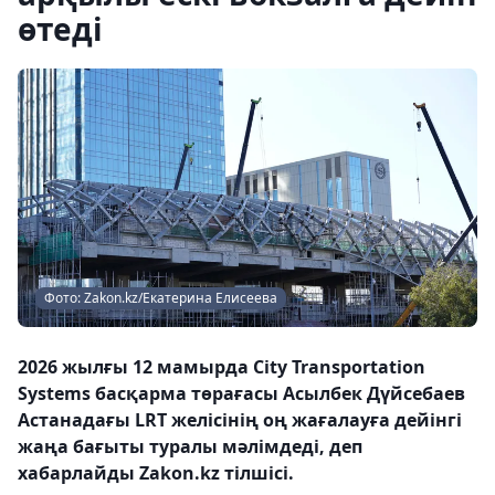
өтеді
Фото: Zakon.kz/Екатерина Елисеева
2026 жылғы 12 мамырда City Transportation
Systems басқарма төрағасы Асылбек Дүйсебаев
Астанадағы LRT желісінің оң жағалауға дейінгі
жаңа бағыты туралы мәлімдеді, деп
хабарлайды Zakon.kz тілшісі.