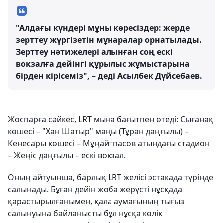
"Алдағы күндері мұны көресіздер: жерде
зерттеу жүргізетін мұнаралар орнатылады.
Зерттеу нәтижелері алынған соң ескі
вокзалға дейінгі құрылыс жұмыстарына
бірден кірісеміз", – деді Асылбек Дүйсебаев.
Жоспарға сәйкес, LRT мына бағытпен өтеді: Сығанақ
көшесі – "Хан Шатыр" маңы (Тұран даңғылы) –
Кенесары көшесі – Мұңайтпасов атындағы стадион
– Жеңіс даңғылы – ескі вокзал.
Оның айтуынша, барлық LRT желісі эстакада түрінде
салынады. Бұған дейін жоба жерүсті нұсқада
қарастырылғанымен, қала аумағының тығыз
салынуына байланысты бұл нұсқа көлік