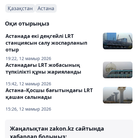
Қазақстан
Астана
Оқи отырыңыз
Астанада екі деңгейлі LRT
станциясын салу жоспарланып
отыр
19:22, 12 мамыр 2026
Астанадағы LRT жобасының
түпкілікті құны жарияланды
15:42, 12 мамыр 2026
Астана–Қосшы бағытындағы LRT
қашан салынады
15:26, 12 мамыр 2026
Жаңалықтан zakon.kz сайтында
хабардар болыңыз: