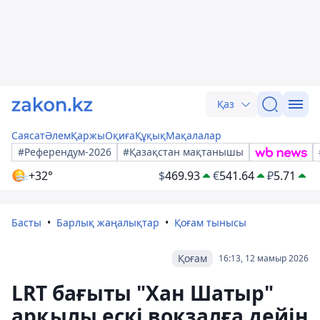
Қаз
Саясат
Әлем
Қаржы
Оқиға
Құқық
Мақалалар
#Референдум-2026
#Қазақстан мақтанышы
+32°
$
469.93
€
541.64
₽
5.71
Басты
Барлық жаңалықтар
Қоғам тынысы
Қоғам
16:13, 12 мамыр 2026
LRT бағыты "Хан Шатыр"
арқылы ескі вокзалға дейін