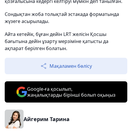
қозғалысына кедергі келтіруі мүмкін деп танылған.
Сондықтан жоба толықтай эстакада форматында
жүзеге асырылады.
Айта кетейік, бұған дейін LRT желісін Қосшы
бағытына дейін ұзарту мерзіміне қатысты да
ақпарат берілген болатын.
Мақаламен бөлісу
Google-ға қосылып,
жаңалықтарды бірінші болып оқыңыз
Айгерим Тарина