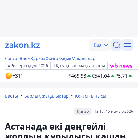
Қаз
Саясат
Әлем
Қаржы
Оқиға
Құқық
Мақалалар
#Референдум-2026
#Қазақстан мақтанышы
+31°
$
469.93
€
541.64
₽
5.71
Басты
Барлық жаңалықтар
Қоғам тынысы
Қоғам
13:17, 15 мамыр 2026
Астанада екі деңгейлі
жолдың құрылысы қашан