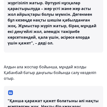
жүргізіліп жатыр. Әртүрлі нұсқалар
қарастырылуда – жер үсті және жер асты
жол айрықтары болуы мүмкін. Дегенмен
бұл кезеңде нақты шешім қабылданған
жоқ. Жұмыстар жүріп жатыр, бірақ мұндай
екі деңгейлі жол, әлемдік тәжірибе
көрсеткендей, қала үшін, әсіресе елорда
үшін қажет", – деді ол.
Алдын ала жоспар бойынша, мұндай жолды
Қабанбай батыр даңғылы бойында салу көзделіп
отыр.
"Қанша қаражат қажет болатыны әлі нақты
есептелген жоқ. Нақты бір көзқарас