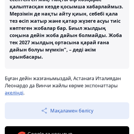
қалыптасқан кезде қосымша хабарлаймыз.
Мерзімін де нақты айту қиын, себебі қала
тез өсіп жатыр және қатар жүзеге асуы тиіс
көптеген жобалар бар. Биыл жылдың
соңына дейін жоба дайын болмайды. Жоба
тек 2027 жылдың ортасына қарай ғана
дайын болуы мүмкін", – деді әкім
орынбасары.
Бұған дейін жазғанымыздай, Астанаға Италиядан
Леонардо да Винчи жайлы көрме экспонаттары
әкелінді
.
Мақаламен бөлісу