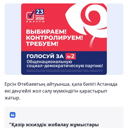
Ерсін Өтебаевтың айтуынша, қала билігі Астанада
екі деңгейлі жол салу мүмкіндігін қарастырып
жатыр.
"Қазір эскиздік жобалау жұмыстары