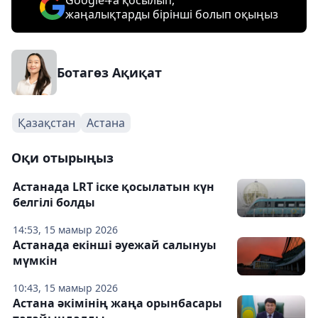
Google-ға қосылып,
жаңалықтарды бірінші болып оқыңыз
Ботагөз Ақиқат
Қазақстан
Астана
Оқи отырыңыз
Астанада LRT іске қосылатын күн
белгілі болды
14:53, 15 мамыр 2026
Астанада екінші әуежай салынуы
мүмкін
10:43, 15 мамыр 2026
Астана әкімінің жаңа орынбасары