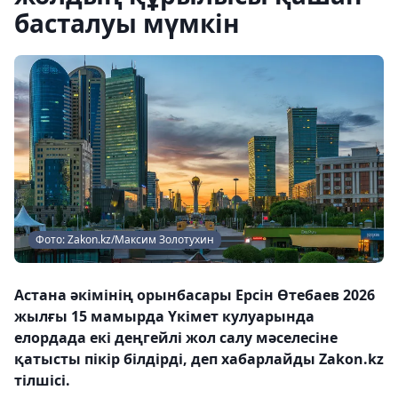
басталуы мүмкін
Фото: Zakon.kz/Максим Золотухин
Астана әкімінің орынбасары Ерсін Өтебаев 2026
жылғы 15 мамырда Үкімет кулуарында
елордада екі деңгейлі жол салу мәселесіне
қатысты пікір білдірді, деп хабарлайды Zakon.kz
тілшісі.