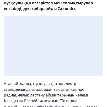
нұсқаулыққа өзгерістер мен толықтырулар
енгізілді, деп хабарлайды Zakon.kz.
Атап айтқанда, нұсқаулық атом электр
станциясындағы жобадан тыс апат кезінде
радиациялық ластану аймақтарының көлемі
Қазақстан Республикасының "Төтенше
жағдайлардағы қауіпсіздік. Атом станциясындағы