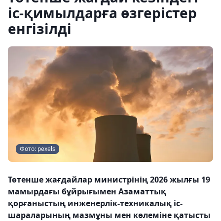
іс-қимылдарға өзгерістер
енгізілді
Фото: pexels
Төтенше жағдайлар министрінің 2026 жылғы 19
мамырдағы бұйрығымен Азаматтық
қорғаныстың инженерлік-техникалық іс-
шараларының мазмұны мен көлеміне қатысты