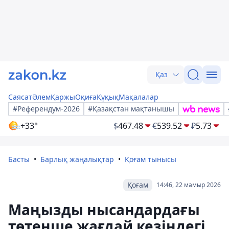
Қаз
Саясат
Әлем
Қаржы
Оқиға
Құқық
Мақалалар
#Референдум-2026
#Қазақстан мақтанышы
+33°
$
467.48
€
539.52
₽
5.73
Басты
Барлық жаңалықтар
Қоғам тынысы
Қоғам
14:46, 22 мамыр 2026
Маңызды нысандардағы
төтенше жағдай кезіндегі