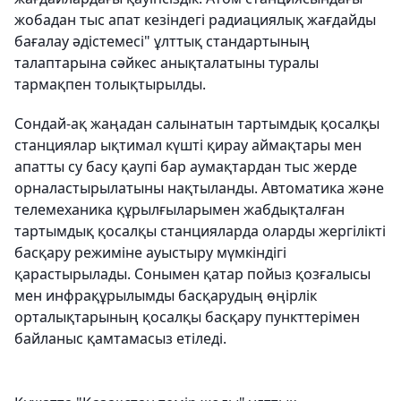
жобадан тыс апат кезіндегі радиациялық жағдайды
бағалау әдістемесі" ұлттық стандартының
талаптарына сәйкес анықталатыны туралы
тармақпен толықтырылды.
Сондай-ақ жаңадан салынатын тартымдық қосалқы
станциялар ықтимал күшті қирау аймақтары мен
апатты су басу қаупі бар аумақтардан тыс жерде
орналастырылатыны нақтыланды. Автоматика және
телемеханика құрылғыларымен жабдықталған
тартымдық қосалқы станцияларда оларды жергілікті
басқару режиміне ауыстыру мүмкіндігі
қарастырылады. Сонымен қатар пойыз қозғалысы
мен инфрақұрылымды басқарудың өңірлік
орталықтарының қосалқы басқару пункттерімен
байланыс қамтамасыз етіледі.