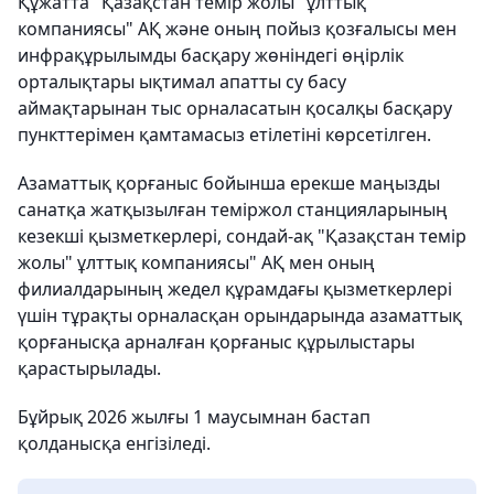
Құжатта "Қазақстан темір жолы" ұлттық
компаниясы" АҚ және оның пойыз қозғалысы мен
инфрақұрылымды басқару жөніндегі өңірлік
орталықтары ықтимал апатты су басу
аймақтарынан тыс орналасатын қосалқы басқару
пункттерімен қамтамасыз етілетіні көрсетілген.
Азаматтық қорғаныс бойынша ерекше маңызды
санатқа жатқызылған теміржол станцияларының
кезекші қызметкерлері, сондай-ақ "Қазақстан темір
жолы" ұлттық компаниясы" АҚ мен оның
филиалдарының жедел құрамдағы қызметкерлері
үшін тұрақты орналасқан орындарында азаматтық
қорғанысқа арналған қорғаныс құрылыстары
қарастырылады.
Бұйрық 2026 жылғы 1 маусымнан бастап
қолданысқа енгізіледі.