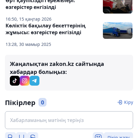
Өрт қауіпсіздігі ережелері:
өзгерістер енгізілді
16:50, 15 қаңтар 2026
Көліктік бақылау бекеттерінің
жұмысы: өзгерістер енгізілді
13:28, 30 мамыр 2025
Жаңалықтан zakon.kz сайтында
хабардар болыңыз:
Пікірлер
0
Кіру
Пікір жазу