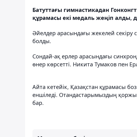
Батуттағы гимнастикадан Гонконгт
құрамасы екі медаль жеңіп алды, д
Әйелдер арасындағы жекелей секіру 
болды.
Сондай-ақ ерлер арасындағы синхрон
өнер көрсетті. Никита Тумаков пен Ер
Айта кетейік, Қазақстан құрамасы бо
еншіледі. Отандастарымыздың қоржыны
бар.