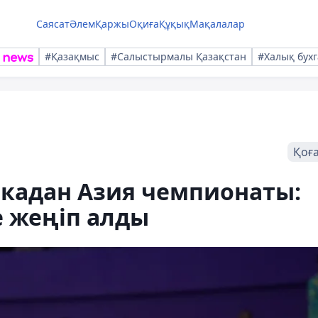
Саясат
Әлем
Қаржы
Оқиға
Құқық
Мақалалар
#Қазақмыс
#Салыстырмалы Қазақстан
#Халық бухг
Қоғ
икадан Азия чемпионаты:
е жеңіп алды