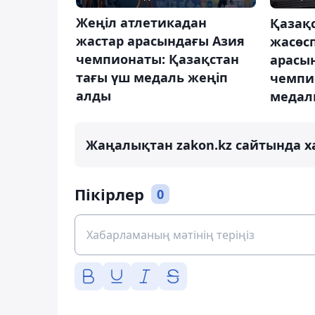
Жеңіл атлетикадан
Қазақ
жастар арасындағы Азия
жасөсп
чемпионаты: Қазақстан
арасы
тағы үш медаль жеңіп
чемпи
алды
медал
Жаңалықтан zakon.kz сайтында х
Пікірлер
0