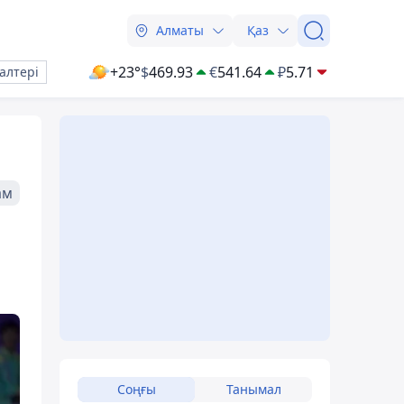
Алматы
Қаз
+23°
$
469.93
€
541.64
₽
5.71
алтері
ам
Соңғы
Танымал