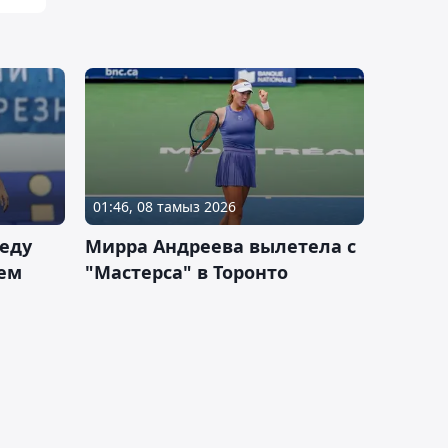
01:46, 08 тамыз 2026
еду
Мирра Андреева вылетела с
ем
"Мастерса" в Торонто