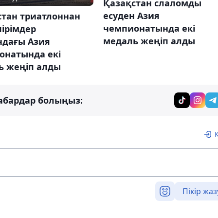
Қазақстан слаломды
есуден Азия
стан триатлоннан
чемпионатында екі
ірімдер
медаль жеңіп алды
ндағы Азия
онатында екі
ь жеңіп алды
абардар болыңыз:
Пікір жаз