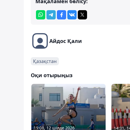
Мақаламен бөлісу:
Айдос Қали
Қазақстан
Оқи отырыңыз
19:08, 12 шілде 2026
14:31, 