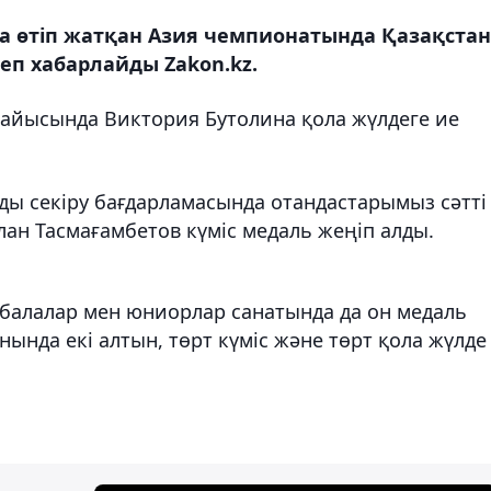
а өтіп жатқан Азия чемпионатында Қазақстан
еп хабарлайды Zakon.kz.
сайысында Виктория Бутолина қола жүлдеге ие
ды секіру бағдарламасында отандастарымыз сәтті
лан Тасмағамбетов күміс медаль жеңіп алды.
збалалар мен юниорлар санатында да он медаль
нда екі алтын, төрт күміс және төрт қола жүлде