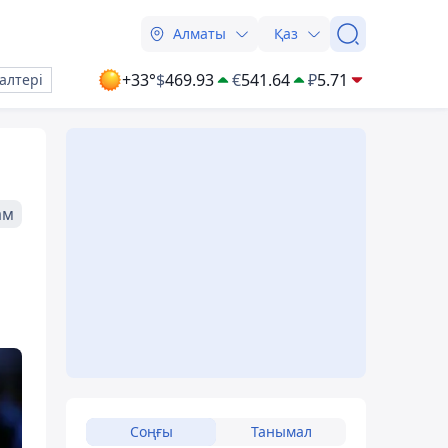
Алматы
Қаз
+33°
$
469.93
€
541.64
₽
5.71
алтері
ам
Соңғы
Танымал