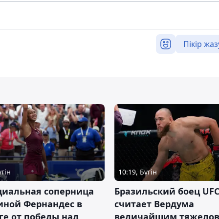
Пікір жаз
үгін
10:19, Бүгін
циальная соперница
Бразильский боец UFC
иной Фернандес в
считает Вердума
ге от победы над
величайшим тяжелов