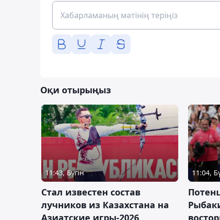
Оқи отырыңыз
11:43, Бүгін
11:04, Б
Стал известен состав
Потен
лучников из Казахстана на
Рыбак
Азиатские игры-2026
востор