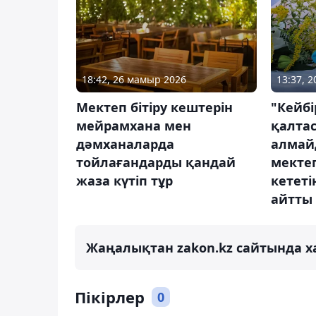
18:42, 26 мамыр 2026
13:37, 
Мектеп бітіру кештерін
"Кейбі
мейрамхана мен
қалта
дәмханаларда
алмай
тойлағандарды қандай
мектеп
жаза күтіп тұр
кетет
айтты
Жаңалықтан zakon.kz сайтында х
Пікірлер
0