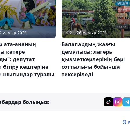
20 мамыр 2026
14:21, 26 мамыр 2026
р ата-ананың
Балалардың жазғы
сы көтере
демалысы: лагерь
ды": депутат
қызметкерлерінің бәрі
 бітіру кештеріне
соттылығы бойынша
ін шығындар туралы
тексеріледі
абардар болыңыз: