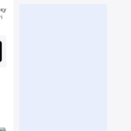
оқу
і