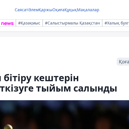
Саясат
Әлем
Қаржы
Оқиға
Құқық
Мақалалар
#Қазақмыс
#Салыстырмалы Қазақстан
#Халық бухг
Қоғ
 бітіру кештерін
ткізуге тыйым салынды