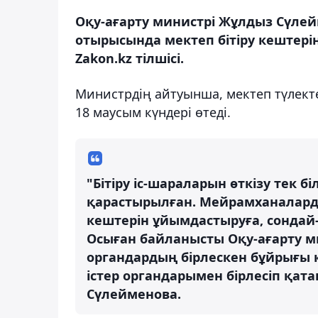
Оқу-ағарту министрі Жұлдыз Сүлей
отырысында мектеп бітіру кештерін
Zakon.kz тілшісі.
Министрдің айтуынша, мектеп түлекте
18 маусым күндері өтеді.
"Бітіру іс-шараларын өткізу тек 
қарастырылған. Мейрамханаларда
кештерін ұйымдастыруға, сондай
Осыған байланысты Оқу-ағарту ми
органдардың бірлескен бұйрығы қ
істер органдарымен бірлесіп қат
Сүлейменова.