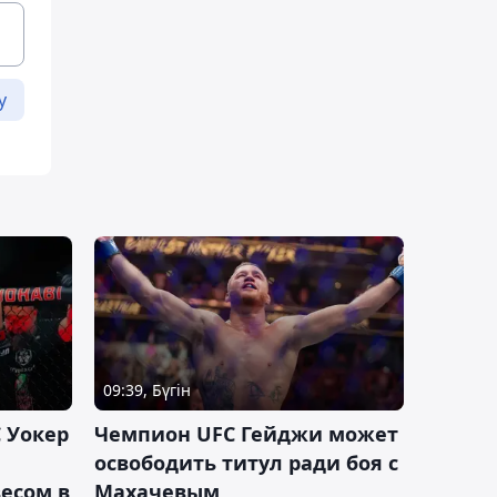
у
09:39, Бүгін
 Уокер
Чемпион UFC Гейджи может
освободить титул ради боя с
есом в
Махачевым