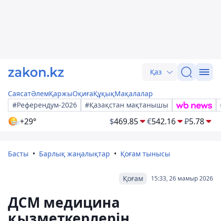
Қаз
Саясат
Әлем
Қаржы
Оқиға
Құқық
Мақалалар
#Референдум-2026
#Қазақстан мақтанышы
+29°
$
469.85
€
542.16
₽
5.78
Басты
Барлық жаңалықтар
Қоғам тынысы
Қоғам
15:33, 26 мамыр 2026
ДСМ медицина
қызметкерлерін