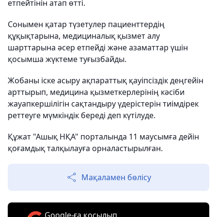
етпейтінін атап өтті.
Сонымен қатар түзетулер пациенттердің
құқықтарына, медициналық қызмет алу
шарттарына әсер етпейді және азаматтар үшін
қосымша жүктеме туғызбайды.
Жобаны іске асыру ақпараттық қауіпсіздік деңгейін
арттырып, медицина қызметкерлерінің кәсіби
жауапкершілігін сақтандыру үдерістерін тиімдірек
реттеуге мүмкіндік береді деп күтілуде.
Құжат "Ашық НҚА" порталында 11 маусымға дейін
қоғамдық талқылауға орналастырылған.
Мақаламен бөлісу
Google-ға қосылып,