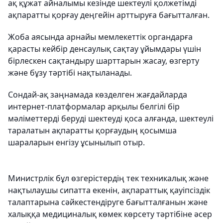
ақ құжат айналымы кезінде шектеулі қолжетімді
ақпаратты қорғау деңгейін арттыруға бағытталған.
Жоба аясында арнайы мемлекеттік органдарға
қарасты кейбір денсаулық сақтау ұйымдары үшін
бірлескен сақтандыру шарттарын жасау, өзгерту
және бұзу тәртібі нақтыланады.
Сондай-ақ заңнамада көзделген жағдайларда
интернет-платформалар арқылы белгілі бір
мәліметтерді беруді шектеуді қоса алғанда, шектеулі
таралатын ақпаратты қорғаудың қосымша
шараларын енгізу ұсынылып отыр.
Министрлік бұл өзгерістердің тек техникалық және
нақтылаушы сипатта екенін, ақпараттық қауіпсіздік
талаптарына сәйкестендіруге бағытталғанын және
халыққа медициналық көмек көрсету тәртібіне әсер