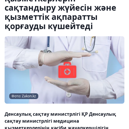
сақтандыру жүйесін және
қызметтік ақпаратты
қорғауды күшейтеді
Фото: Zakon.kz
Денсаулық сақтау министрлігі ҚР Денсаулық
сақтау министрлігі медицина
қызметкерлерінің кәсіби жауапкершілігін