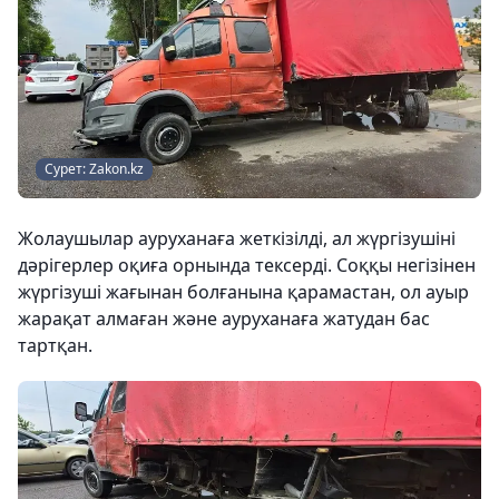
Сурет: Zakon.kz
Жолаушылар ауруханаға жеткізілді, ал жүргізушіні
дәрігерлер оқиға орнында тексерді. Соққы негізінен
жүргізуші жағынан болғанына қарамастан, ол ауыр
жарақат алмаған және ауруханаға жатудан бас
тартқан.