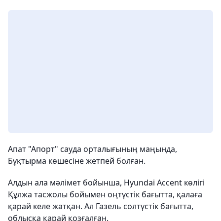
Апат "Апорт" сауда орталығының маңында,
Бұқтырма көшесіне жетпей болған.
Алдын ала мәлімет бойынша, Hyundai Accent көлігі
Құлжа тасжолы бойымен оңтүстік бағытта, қалаға
қарай келе жатқан. Ал Газель солтүстік бағытта,
облысқа қарай қозғалған.