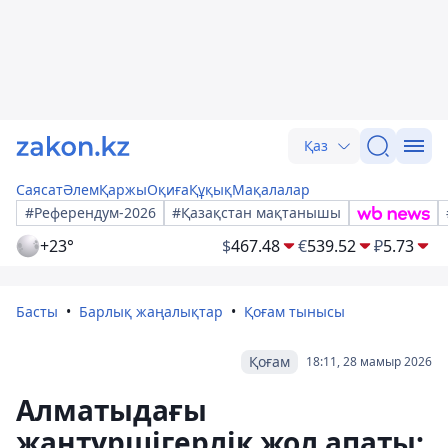
Қаз
Саясат
Әлем
Қаржы
Оқиға
Құқық
Мақалалар
#Референдум-2026
#Қазақстан мақтанышы
+23°
$
467.48
€
539.52
₽
5.73
Басты
Барлық жаңалықтар
Қоғам тынысы
Қоғам
18:11, 28 мамыр 2026
Алматыдағы
жантүршігерлік жол апаты: