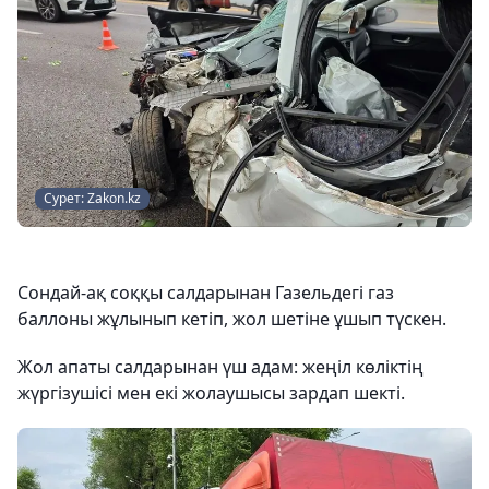
Сурет: Zakon.kz
Сондай-ақ соққы салдарынан Газельдегі газ
баллоны жұлынып кетіп, жол шетіне ұшып түскен.
Жол апаты салдарынан үш адам: жеңіл көліктің
жүргізушісі мен екі жолаушысы зардап шекті.