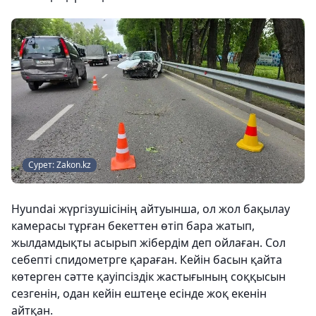
Сурет: Zakon.kz
Hyundai жүргізушісінің айтуынша, ол жол бақылау
камерасы тұрған бекеттен өтіп бара жатып,
жылдамдықты асырып жібердім деп ойлаған. Сол
себепті спидометрге қараған. Кейін басын қайта
көтерген сәтте қауіпсіздік жастығының соққысын
сезгенін, одан кейін ештеңе есінде жоқ екенін
айтқан.