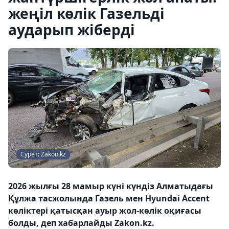
жеңіл көлік Газельді
аударып жіберді
Сурет: Zakon.kz
2026 жылғы 28 мамыр күні күндіз Алматыдағы
Құлжа тасжолында Газель мен Hyundai Accent
көліктері қатысқан ауыр жол-көлік оқиғасы
болды, деп хабарлайды Zakon.kz.