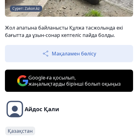
Сурет: Zakon.kz
Жол апатына байланысты Құлжа тасжолында екі
бағытта да ұзын-сонар кептеліс пайда болды.
Мақаламен бөлісу
Google-ға қосылып,
жаңалықтарды бірінші болып оқыңыз
Айдос Қали
Қазақстан