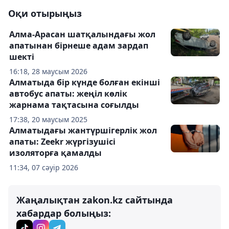
Оқи отырыңыз
Алма-Арасан шатқалындағы жол
апатынан бірнеше адам зардап
шекті
16:18, 28 маусым 2026
Алматыда бір күнде болған екінші
автобус апаты: жеңіл көлік
жарнама тақтасына соғылды
17:38, 20 маусым 2025
Алматыдағы жантүршігерлік жол
апаты: Zeekr жүргізушісі
изоляторға қамалды
11:34, 07 сәуір 2026
Жаңалықтан zakon.kz сайтында
хабардар болыңыз: