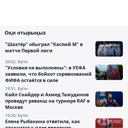
Оқи отырыңыз
"Шахтёр" обыграл "Каспий М" в
матче Первой лиги
20:02, Бүгін
"Условия не выполнены": в УЕФА
заявили, что бойкот соревнований
ФИФА остаётся в силе
19:51, Бүгін
Кайл Снайдер и Ахмед Тажудинов
проведут реванш на турнире RAF в
Москве
19:20, Бүгін
Елена Рыбакина ответила, как
относится к идее введения