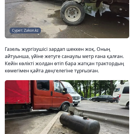
Сурет: Zakon.kz
Газель жүргізушісі зардап шеккен жоқ. Оның
айтуынша, үйіне жетуге санаулы метр ғана қалған.
Кейін көлікті жолдан өтіп бара жатқан трактордың
көмегімен қайта дөңгелегіне тұрғызған.