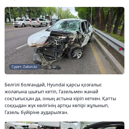
Сурет: Zakon.kz
Белгілі болғандай, Hyundai қарсы қозғалыс
жолағына шығып кетіп, Газельмен жанай
соқтығысқан да, оның астына кіріп кеткен. Қатты
соққыдан жүк көлігінің артқы көпірі жұлынып,
Газель бүйіріне аударылған.