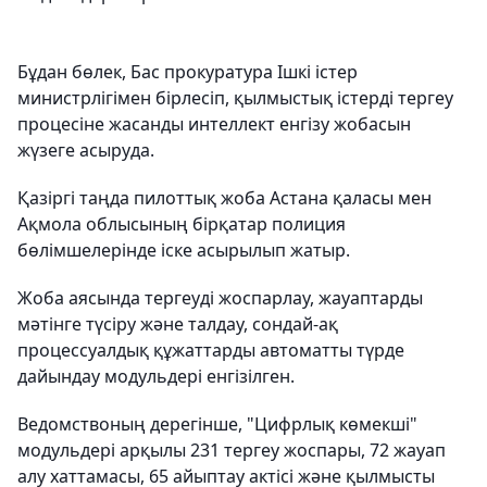
Бұдан бөлек, Бас прокуратура Ішкі істер
министрлігімен бірлесіп, қылмыстық істерді тергеу
процесіне жасанды интеллект енгізу жобасын
жүзеге асыруда.
Қазіргі таңда пилоттық жоба Астана қаласы мен
Ақмола облысының бірқатар полиция
бөлімшелерінде іске асырылып жатыр.
Жоба аясында тергеуді жоспарлау, жауаптарды
мәтінге түсіру және талдау, сондай-ақ
процессуалдық құжаттарды автоматты түрде
дайындау модульдері енгізілген.
Ведомствоның дерегінше, "Цифрлық көмекші"
модульдері арқылы 231 тергеу жоспары, 72 жауап
алу хаттамасы, 65 айыптау актісі және қылмысты