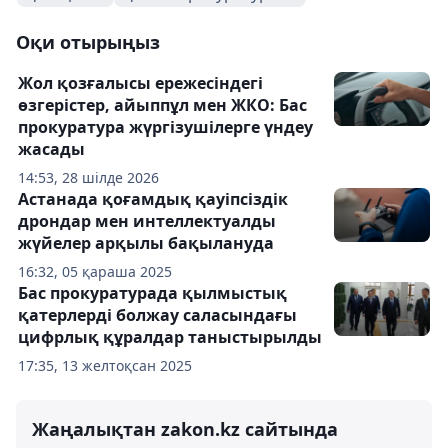
Оқи отырыңыз
Жол қозғалысы ережесіндегі
өзгерістер, айыппұл мен ЖКО: Бас
прокуратура жүргізушілерге үндеу
жасады
14:53, 28 шілде 2026
Астанада қоғамдық қауіпсіздік
дрондар мен интеллектуалды
жүйелер арқылы бақылануда
16:32, 05 қараша 2025
Бас прокуратурада қылмыстық
қатерлерді болжау саласындағы
цифрлық құралдар таныстырылды
17:35, 13 желтоқсан 2025
Жаңалықтан zakon.kz сайтында