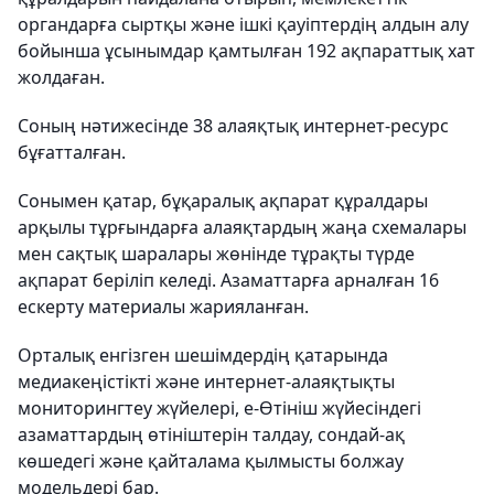
органдарға сыртқы және ішкі қауіптердің алдын алу
бойынша ұсынымдар қамтылған 192 ақпараттық хат
жолдаған.
Соның нәтижесінде 38 алаяқтық интернет-ресурс
бұғатталған.
Сонымен қатар, бұқаралық ақпарат құралдары
арқылы тұрғындарға алаяқтардың жаңа схемалары
мен сақтық шаралары жөнінде тұрақты түрде
ақпарат беріліп келеді. Азаматтарға арналған 16
ескерту материалы жарияланған.
Орталық енгізген шешімдердің қатарында
медиакеңістікті және интернет-алаяқтықты
мониторингтеу жүйелері, e-Өтініш жүйесіндегі
азаматтардың өтініштерін талдау, сондай-ақ
көшедегі және қайталама қылмысты болжау
модельдері бар.