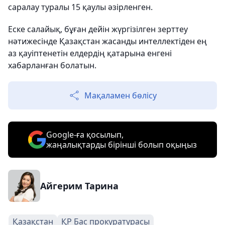
саралау туралы 15 қаулы әзірленген.
Еске салайық, бұған дейін жүргізілген зерттеу
нәтижесінде Қазақстан жасанды интеллектіден ең
аз қауіптенетін елдердің қатарына енгені
хабарланған болатын.
Мақаламен бөлісу
Google-ға қосылып,
жаңалықтарды бірінші болып оқыңыз
Айгерим Тарина
Қазақстан
ҚР Бас прокуратурасы