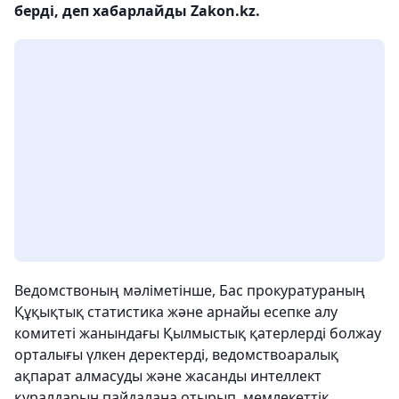
берді, деп хабарлайды Zakon.kz.
Ведомствоның мәліметінше, Бас прокуратураның
Құқықтық статистика және арнайы есепке алу
комитеті жанындағы Қылмыстық қатерлерді болжау
орталығы үлкен деректерді, ведомствоаралық
ақпарат алмасуды және жасанды интеллект
құралдарын пайдалана отырып, мемлекеттік