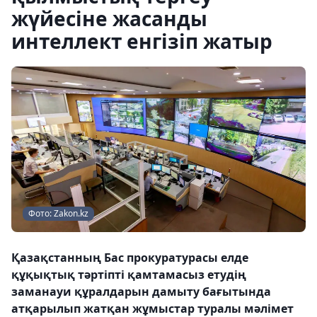
жүйесіне жасанды
интеллект енгізіп жатыр
Фото: Zakon.kz
Қазақстанның Бас прокуратурасы елде
құқықтық тәртіпті қамтамасыз етудің
заманауи құралдарын дамыту бағытында
атқарылып жатқан жұмыстар туралы мәлімет