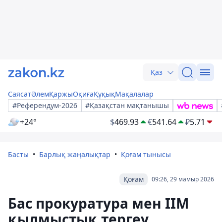
Қаз
Саясат
Әлем
Қаржы
Оқиға
Құқық
Мақалалар
#Референдум-2026
#Қазақстан мақтанышы
+24°
$
469.93
€
541.64
₽
5.71
Басты
Барлық жаңалықтар
Қоғам тынысы
Қоғам
09:26, 29 мамыр 2026
Бас прокуратура мен ІІМ
қылмыстық тергеу