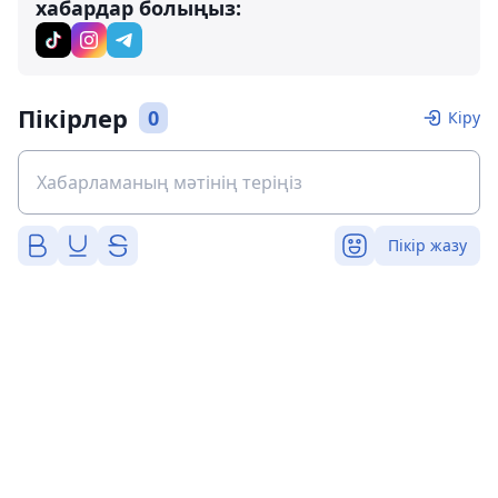
хабардар болыңыз:
Пікірлер
0
Кіру
Пікір жазу