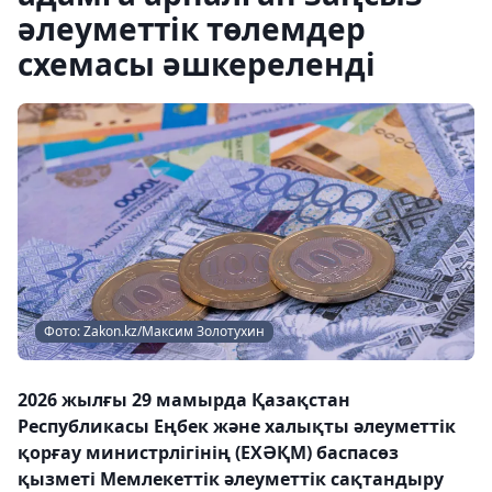
әлеуметтік төлемдер
схемасы әшкереленді
Фото: Zakon.kz/Максим Золотухин
2026 жылғы 29 мамырда Қазақстан
Республикасы Еңбек және халықты әлеуметтік
қорғау министрлігінің (ЕХӘҚМ) баспасөз
қызметі Мемлекеттік әлеуметтік сақтандыру