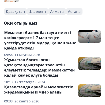
Қазақстан
Шымкент
Алматы
Астана
Оқи отырыңыз
Мемлекет бизнес бастауға ниетті
кәсіпкерлерге 1,7 млн теңге
үлестіруде: өтінімдерді қашан және
қайда өткізеді
09:56, 11 маусым 2026
Жұмыстан босатылған
қазақстандықтарға төленетін
әлеуметтік төлемдер: мемлекеттен
қалай көмек алуға болады
10:13, 17 желтоқсан 2024
Қазақстанда арнайы мемлекеттік
жәрдемақыны кімдер алады
09:33, 26 қаңтар 2026