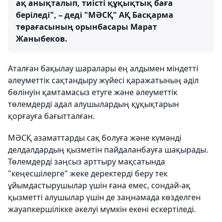
ақ анықталып, тиісті құқықтық баға
беріледі", – деді "МӘСҚ" АҚ Басқарма
төрағасының орынбасары Марат
Жаныбеков.
Аталған бақылау шаралары ең алдымен міндетті
әлеуметтік сақтандыру жүйесі қаражатының әділ
бөлінуін қамтамасыз етуге және әлеуметтік
төлемдерді адал алушылардың құқықтарын
қорғауға бағытталған.
МӘСҚ азаматтарды сақ болуға және күмәнді
делдалдардың қызметін пайдаланбауға шақырады.
Төлемдерді заңсыз арттыру мақсатында
"кеңесшілерге" жеке деректерді беру тек
ұйымдастырушылар үшін ғана емес, сондай-ақ
қызметті алушылар үшін де заңнамада көзделген
жауапкершілікке әкелуі мүмкін екені ескертіледі.