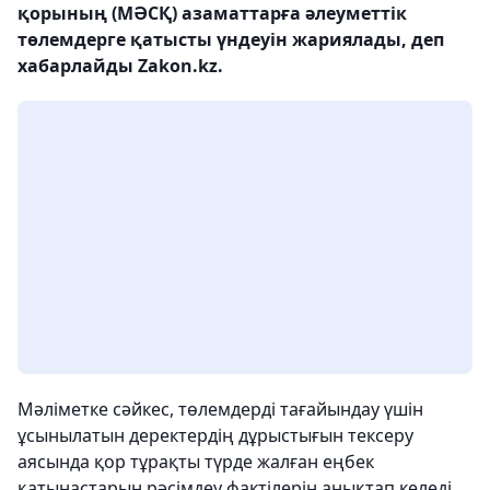
қорының (МӘСҚ) азаматтарға әлеуметтік
төлемдерге қатысты үндеуін жариялады, деп
хабарлайды Zakon.kz.
Мәліметке сәйкес, төлемдерді тағайындау үшін
ұсынылатын деректердің дұрыстығын тексеру
аясында қор тұрақты түрде жалған еңбек
қатынастарын рәсімдеу фактілерін анықтап келеді.