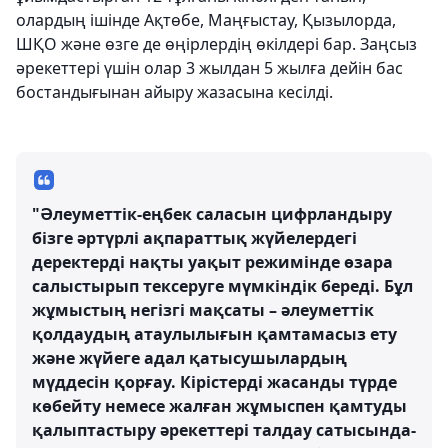
олардың ішінде Ақтөбе, Маңғыстау, Қызылорда,
ШҚО және өзге де өңірлердің өкілдері бар. Заңсыз
әрекеттері үшін олар 3 жылдан 5 жылға дейін бас
бостандығынан айыру жазасына кесілді.
"Әлеуметтік-еңбек саласын цифрландыру
бізге әртүрлі ақпараттық жүйелердегі
деректерді нақты уақыт режимінде өзара
салыстырып тексеруге мүмкіндік береді. Бұл
жұмыстың негізгі мақсаты – әлеуметтік
қолдаудың атаулылығын қамтамасыз ету
және жүйеге адал қатысушылардың
мүддесін қорғау. Кірістерді жасанды түрде
көбейту немесе жалған жұмыспен қамтуды
қалыптастыру әрекеттері талдау сатысында-