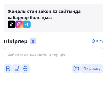
Жаңалықтан zakon.kz сайтында
хабардар болыңыз:
Пікірлер
0
Кіру
Пікір жазу