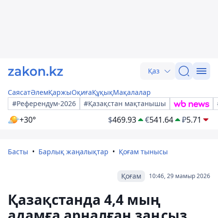
Қаз
Саясат
Әлем
Қаржы
Оқиға
Құқық
Мақалалар
#Референдум-2026
#Қазақстан мақтанышы
+30°
$
469.93
€
541.64
₽
5.71
Басты
Барлық жаңалықтар
Қоғам тынысы
Қоғам
10:46, 29 мамыр 2026
Қазақстанда 4,4 мың
адамға арналған заңсыз