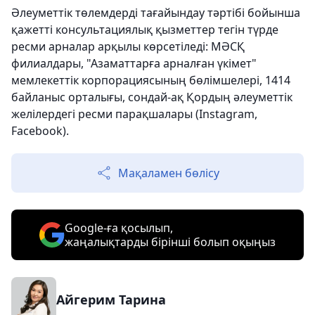
Әлеуметтік төлемдерді тағайындау тәртібі бойынша
қажетті консультациялық қызметтер тегін түрде
ресми арналар арқылы көрсетіледі: МӘСҚ
филиалдары, "Азаматтарға арналған үкімет"
мемлекеттік корпорациясының бөлімшелері, 1414
байланыс орталығы, сондай-ақ Қордың әлеуметтік
желілердегі ресми парақшалары (Instagram,
Facebook).
Мақаламен бөлісу
Google-ға қосылып,
жаңалықтарды бірінші болып оқыңыз
Айгерим Тарина