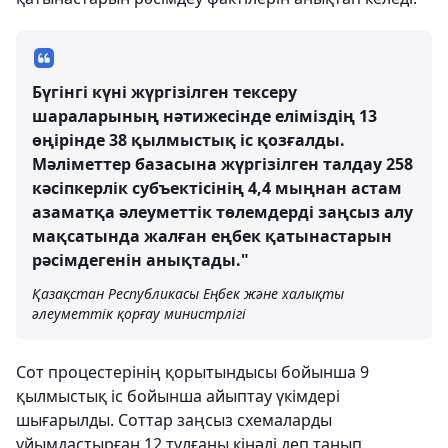
Бүгінгі күні жүргізілген тексеру
шараларының нәтижесінде еліміздің 13
өңірінде 38 қылмыстық іс қозғалды.
Мәліметтер базасына жүргізілген талдау 258
кәсіпкерлік субъектісінің 4,4 мыңнан астам
азаматқа әлеуметтік төлемдерді заңсыз алу
мақсатында жалған еңбек қатынастарын
рәсімдегенін анықтады."
Қазақстан Республикасы Еңбек және халықты
әлеуметтік қорғау министрлігі
Сот процестерінің қорытындысы бойынша 9
қылмыстық іс бойынша айыптау үкімдері
шығарылды. Соттар заңсыз схемаларды
ұйымдастырған 12 тұлғаны кінәлі деп танып,