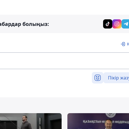
абардар болыңыз:
Пікір жаз