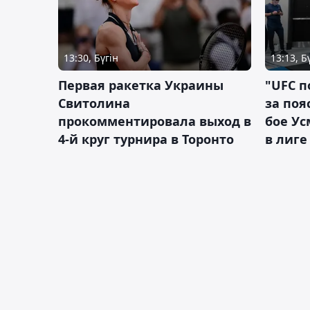
13:30, Бүгін
13:13, Б
Первая ракетка Украины
"UFC п
Свитолина
за поя
прокомментировала выход в
бое У
4-й круг турнира в Торонто
в лиге