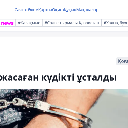
Саясат
Әлем
Қаржы
Оқиға
Құқық
Мақалалар
#Қазақмыс
#Салыстырмалы Қазақстан
#Халық бухг
Қоғ
жасаған күдікті ұсталды