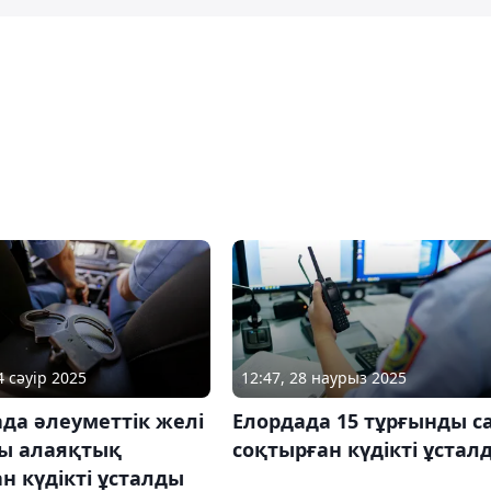
4 сәуір 2025
12:47, 28 наурыз 2025
да әлеуметтік желі
Елордада 15 тұрғынды с
ы алаяқтық
соқтырған күдікті ұстал
н күдікті ұсталды