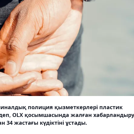
миналдық полиция қызметкерлері пластик
 деп, OLX қосымшасында жалған хабарландыр
 34 жастағы күдіктіні ұстады.