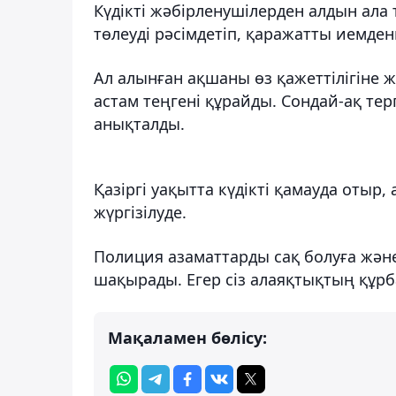
Күдікті жәбірленушілерден алдын ала
төлеуді рәсімдетіп, қаражатты иемден
Ал алынған ақшаны өз қажеттілігіне 
астам теңгені құрайды. Сондай-ақ тер
анықталды.
Қазіргі уақытта күдікті қамауда отыр
жүргізілуде.
Полиция азаматтарды сақ болуға жән
шақырады. Егер сіз алаяқтықтың құрб
Мақаламен бөлісу: