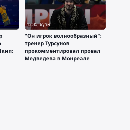
12:45, Бүгін
р
"Он игрок волнообразный":
о
тренер Турсунов
Шкип:
прокомментировал провал
Медведева в Монреале