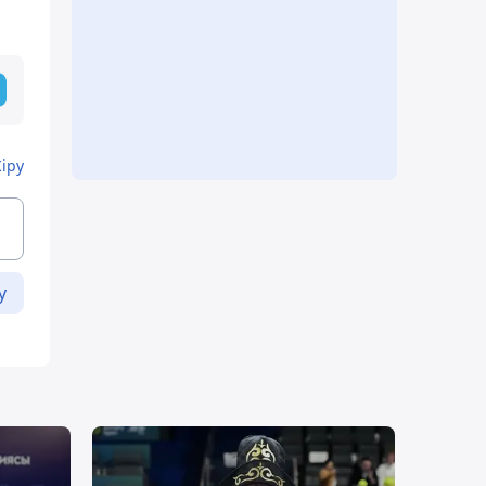
Кіру
у