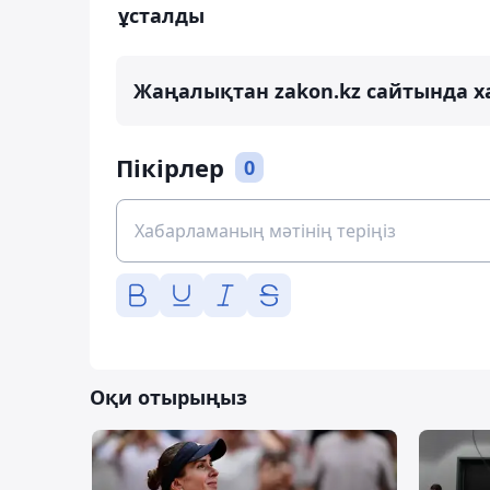
ұсталды
Жаңалықтан zakon.kz сайтында х
Пікірлер
0
Оқи отырыңыз