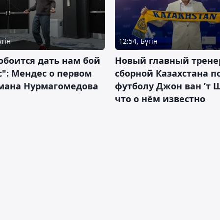
үгін
12:54, Бүгін
обоится дать нам бой
Новый главный трене
с": Мендес о первом
сборной Казахстана п
смана Нурмагомедова
футболу Джон ван ’т 
что о нём известно