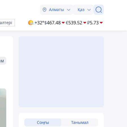
Алматы
Қаз
+32°
$
467.48
€
539.52
₽
5.73
алтері
ам
Соңғы
Танымал