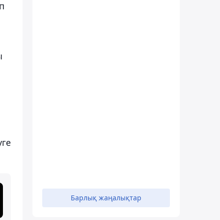
п
ы
уге
Барлық жаңалықтар