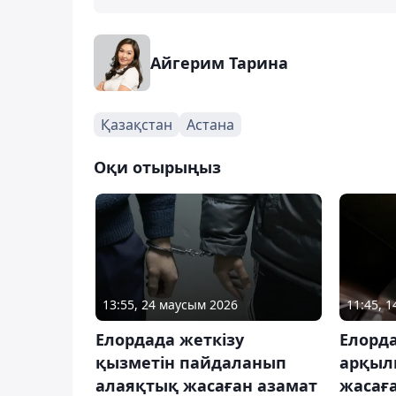
Айгерим Тарина
Қазақстан
Астана
Оқи отырыңыз
13:55, 24 маусым 2026
11:45, 1
Елордада жеткізу
Елорда
қызметін пайдаланып
арқыл
алаяқтық жасаған азамат
жасаға