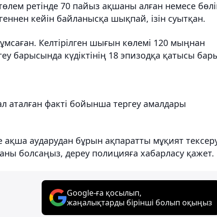
 төлем ретінде 70 пайыз ақшаны алған немесе бөлі
геннен кейін байланысқа шықпай, ізін суытқан.
жұмсаған. Келтірілген шығын көлемі 120 мыңнан
геу барысында күдіктінің 18 эпизодқа қатысы бар
, ал аталған факті бойынша тергеу амалдары
е ақша аударудан бұрын ақпаратты мұқият тексер
аны болсаңыз, дереу полицияға хабарласу қажет.
Google-ға қосылып,
жаңалықтарды бірінші болып оқыңыз