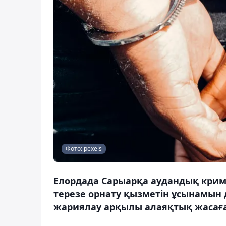
Фото: pexels
Елордада Сарыарқа аудандық кри
терезе орнату қызметін ұсынамын
жариялау арқылы алаяқтық жасаған