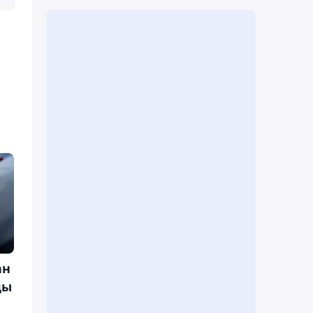
ан
ды