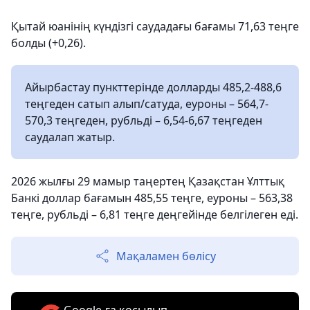
Қытай юанінің күндізгі саудадағы бағамы 71,63 теңге
болды (+0,26).
Айырбастау пункттерінде долларды 485,2-488,6
теңгеден сатып алып/сатуда, еуроны – 564,7-
570,3 теңгеден, рубльді – 6,54-6,67 теңгеден
саудалап жатыр.
2026 жылғы 29 мамыр таңертең Қазақстан Ұлттық
Банкі доллар бағамын 485,55 теңге, еуроны – 563,38
теңге, рубльді – 6,81 теңге деңгейінде белгілеген еді.
Мақаламен бөлісу