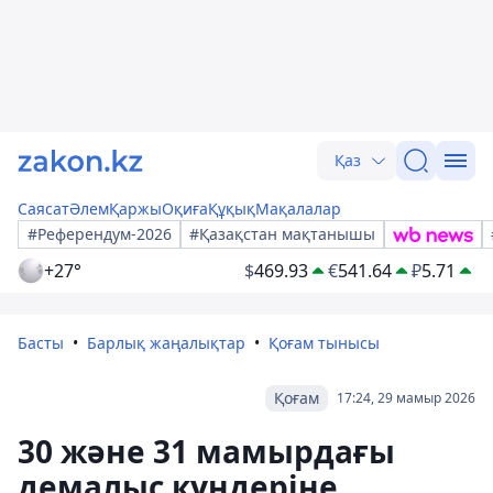
Қаз
Саясат
Әлем
Қаржы
Оқиға
Құқық
Мақалалар
#Референдум-2026
#Қазақстан мақтанышы
+27°
$
469.93
€
541.64
₽
5.71
Басты
Барлық жаңалықтар
Қоғам тынысы
Қоғам
17:24, 29 мамыр 2026
30 және 31 мамырдағы
демалыс күндеріне