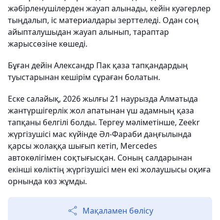
жәбірленушілерден жауап алынады, кейін куәгерлер
тыңдалып, іс материалдары зерттеледі. Одан соң
айыпталушыдан жауап алынып, тараптар
жарыссөзіне көшеді.
Бұған дейін Александр Пак қаза тапқандардың
туыстарынан кешірім сұраған болатын.
Еске салайық, 2026 жылғы 21 наурызда Алматыда
жантүршігерлік жол апатынан үш адамның қаза
тапқаны белгілі болды. Тергеу мәліметінше, Zeekr
жүргізушісі мас күйінде Әл-Фараби даңғылында
қарсы жолаққа шығып кетіп, Mercedes
автокөлігімен соқтығысқан. Соның салдарынан
екінші көліктің жүргізушісі мен екі жолаушысы оқиға
орнында көз жұмды.
Мақаламен бөлісу