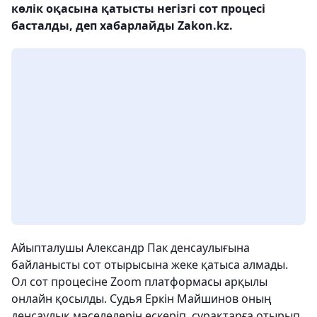
көлік оқасына қатысты негізгі сот процесі
басталды, деп хабарлайды Zakon.kz.
Айыпталушы Александр Пак денсаулығына
байланысты сот отырысына жеке қатыса алмады.
Ол сот процесіне Zoom платформасы арқылы
онлайн қосылды. Судья Еркін Майшинов оның
денсаулық мәселелерін ескеріп, сұрақтарға отырып