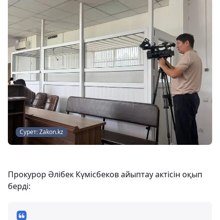
Сурет: Zakon.kz
Прокурор Әлібек Күмісбеков айыптау актісін оқып
берді: