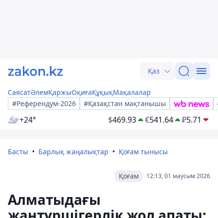
Қаз
Саясат
Әлем
Қаржы
Оқиға
Құқық
Мақалалар
#Референдум-2026
#Қазақстан мақтанышы
+24°
$
469.93
€
541.64
₽
5.71
Басты
Барлық жаңалықтар
Қоғам тынысы
Қоғам
12:13, 01 маусым 2026
Алматыдағы
жантүршігерлік жол апаты: