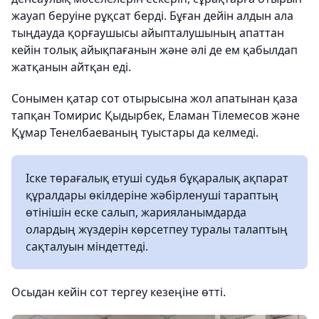
жауап беруіне рұқсат берді. Бұған дейін алдын ала
тыңдауда қорғаушысы айыпталушының апаттан
кейін толық айықпағанын және әлі де ем қабылдап
жатқанын айтқан еді.
Сонымен қатар сот отырысына жол апатынан қаза
тапқан Томирис Қыдырбек, Еламан Тілемесов және
Құмар Тенелбаеваның туыстары да келмеді.
Іске төрағалық етуші судья бұқаралық ақпарат
құралдары өкілдеріне жәбірленуші тараптың
өтінішін еске салып, жарияланымдарда
олардың жүздерін көрсетпеу туралы талаптың
сақталуын міндеттеді.
Осыдан кейін сот тергеу кезеңіне өтті.