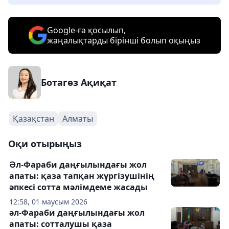
Google-ға қосылып,
жаңалықтарды бірінші болып оқыңыз
Ботагөз Ақиқат
Қазақстан
Алматы
Оқи отырыңыз
Әл-Фараби даңғылындағы жол
апаты: қаза тапқан жүргізушінің
әпкесі сотта мәлімдеме жасады
12:58, 01 маусым 2026
әл-Фараби даңғылындағы жол
апаты: сотталушы қаза