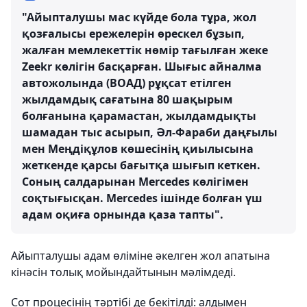
"Айыпталушы мас күйде бола тұра, жол
қозғалысы ережелерін өрескел бұзып,
жалған мемлекеттік нөмір тағылған жеке
Zeekr көлігін басқарған. Шығыс айналма
автожолында (ВОАД) рұқсат етілген
жылдамдық сағатына 80 шақырым
болғанына қарамастан, жылдамдықты
шамадан тыс асырып, Әл-Фараби даңғылы
мен Меңдіқұлов көшесінің қиылысына
жеткенде қарсы бағытқа шығып кеткен.
Соның салдарынан Mercedes көлігімен
соқтығысқан. Mercedes ішінде болған үш
адам оқиға орнында қаза тапты".
Айыпталушы адам өліміне әкелген жол апатына
кінәсін толық мойындайтынын мәлімдеді.
Сот процесінің тәртібі де бекітілді: алдымен