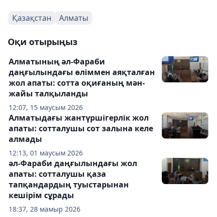
Қазақстан
Алматы
Оқи отырыңыз
Алматының әл-Фараби
даңғылындағы өліммен аяқталған
жол апаты: сотта оқиғаның мән-
жайы талқыланды
12:07, 15 маусым 2026
Алматыдағы жантүршігерлік жол
апаты: сотталушы сот залына келе
алмады
12:13, 01 маусым 2026
әл-Фараби даңғылындағы жол
апаты: сотталушы қаза
тапқандардың туыстарынан
кешірім сұрады
18:37, 28 мамыр 2026