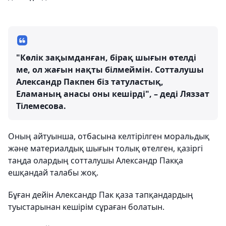
"Көлік зақымданған, бірақ шығын өтелді
ме, ол жағын нақты білмеймін. Сотталушы
Александр Пакпен біз татуластық,
Еламаның анасы оны кешірді", – деді Ляззат
Тілемесова.
Оның айтуынша, отбасына келтірілген моральдық
және материалдық шығын толық өтелген, қазіргі
таңда олардың сотталушы Александр Пакқа
ешқандай талабы жоқ.
Бұған дейін Александр Пак қаза тапқандардың
туыстарынан кешірім сұраған болатын.