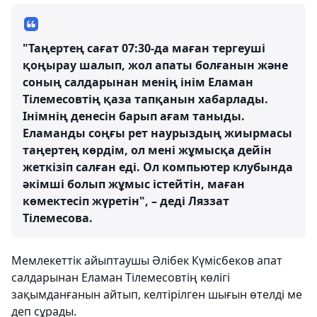
"Таңертең сағат 07:30-да маған тергеуші
қоңырау шалып, жол апаты болғанын және
соның салдарынан менің інім Еламан
Тілемесовтің қаза тапқанын хабарлады.
Інімнің денесін барып ағам таныды.
Еламанды соңғы рет наурыздың жиырмасы
таңертең көрдім, ол мені жұмысқа дейін
жеткізіп салған еді. Ол компьютер клубында
әкімші болып жұмыс істейтін, маған
көмектесіп жүретін", – деді Ляззат
Тілемесова.
Мемлекеттік айыптаушы Әлібек Күмісбеков апат
салдарынан Еламан Тілемесовтің көлігі
зақымданғанын айтып, келтірілген шығын өтелді ме
деп сұрады.