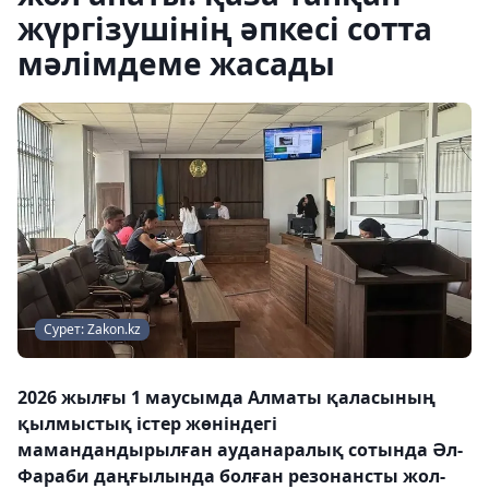
жүргізушінің әпкесі сотта
мәлімдеме жасады
Сурет: Zakon.kz
2026 жылғы 1 маусымда Алматы қаласының
қылмыстық істер жөніндегі
мамандандырылған ауданаралық сотында Әл-
Фараби даңғылында болған резонансты жол-