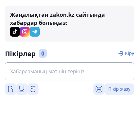
Жаңалықтан zakon.kz сайтында
хабардар болыңыз:
Пікірлер
0
Кіру
Пікір жазу