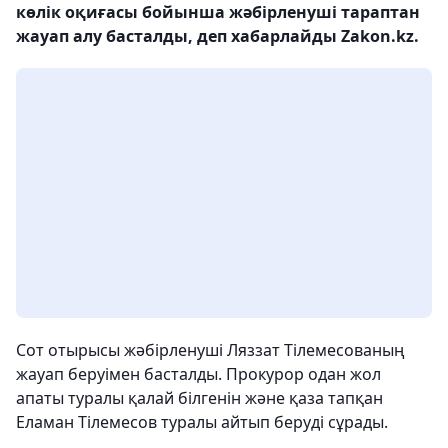
көлік оқиғасы бойынша жәбірленуші тараптан
жауап алу басталды, деп хабарлайды Zakon.kz.
Сот отырысы жәбірленуші Ляззат Тілемесованың
жауап беруімен басталды. Прокурор одан жол
апаты туралы қалай білгенін және қаза тапқан
Еламан Тілемесов туралы айтып беруді сұрады.