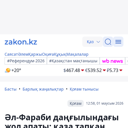
Қаз
Саясат
Әлем
Қаржы
Оқиға
Құқық
Мақалалар
#Референдум-2026
#Қазақстан мақтанышы
+20°
$
467.48
€
539.52
₽
5.73
Басты
Барлық жаңалықтар
Қоғам тынысы
Қоғам
12:58, 01 маусым 2026
Әл-Фараби даңғылындағы
жол апаты: қаза тапқан