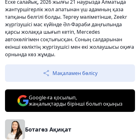
Еске салайық, 2026 жылғы 21 наурызда Алматыда
жантүршігерлік жол апатынан үш адамның қаза
тапқаны белгілі болды. Тергеу мәліметінше, Zeekr
жүргізушісі мас күйінде Әл-Фараби даңғылында
қарсы жолаққа шығып кетіп, Mercedes
автокөлігімен соқтығысқан. Соның салдарынан
екінші көліктің жүргізушісі мен екі жолаушысы оқиға
орнында көз жұмды.
Мақаламен бөлісу
Google-ға қосылып,
жаңалықтарды бірінші болып оқыңыз
Ботагөз Ақиқат