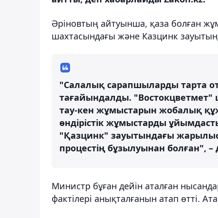
Әріновтың айтуынша, қаза болған жұм
шахтасындағы және Казцинк зауытын
"Салалық сарапшыларды тарта от
тағайындалды. "Востокцветмет" 
тау-кен жұмыстарын жобалық құ
өндірістік жұмыстарды ұйымдаст
"Қазцинк" зауытындағы жарылыс
процестің бұзылуынан болған", – д
Министр бұған дейін аталған нысандар
фактілері анықталғанын атап өтті. Ат