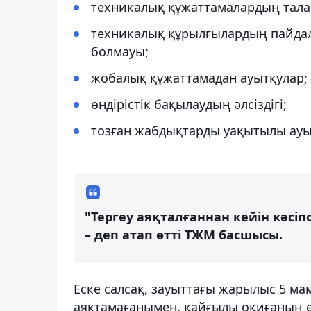
техникалық құжаттамалардың талап
техникалық құрылғылардың пайдал
болмауы;
жобалық құжаттамадан ауытқулар;
өндірістік бақылаудың әлсіздігі;
тозған жабдықтарды уақытылы ауы
"Тергеу аяқталғаннан кейін кәсі
– деп атап өтті ТЖМ басшысы.
Еске салсақ, зауыттағы жарылыс 5 мам
аяқтамағанымен, қайғылы оқиғаның ек