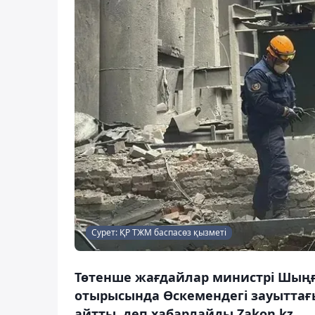
Сурет: ҚР ТЖМ баспасөз қызметі
Төтенше жағдайлар министрі Шыңғы
отырысында Өскемендегі зауыттағ
айтты, деп хабарлайды Zakon.kz.