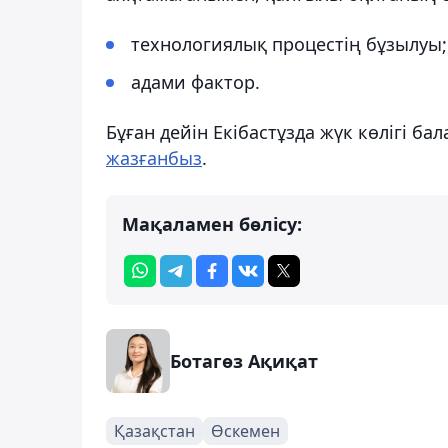
технологиялық процестің бұзылуы;
адами фактор.
Бұған дейін Екібастұзда жүк көлігі ба
жазғанбыз
.
Мақаламен бөлісу:
Ботагөз Ақиқат
Қазақстан
Өскемен