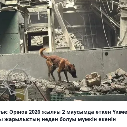
с Әрінов 2026 жылғы 2 маусымда өткен Үкім
ы жарылыстың неден болуы мүмкін екенін