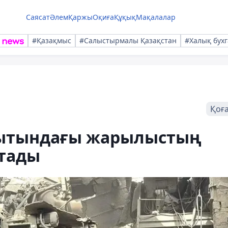
Саясат
Әлем
Қаржы
Оқиға
Құқық
Мақалалар
#Қазақмыс
#Салыстырмалы Қазақстан
#Халық бухг
Қоғ
уытындағы жарылыстың
атады