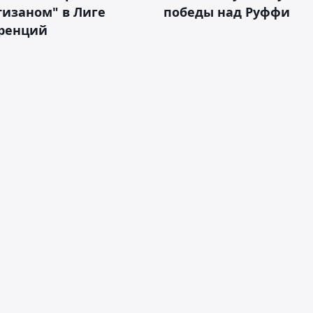
тизаном" в Лиге
победы над Руффи
ренций