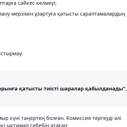
тарға сәйкес келмеуі;
ану мерзімін ұзартуға қатысты сараптамалардың
стырмау.
порынға қатысты тиісті шаралар қабылданады",
ыр күні таңертең болған. Комиссия тергеуді әлі
і ықтимал себебін атаған: