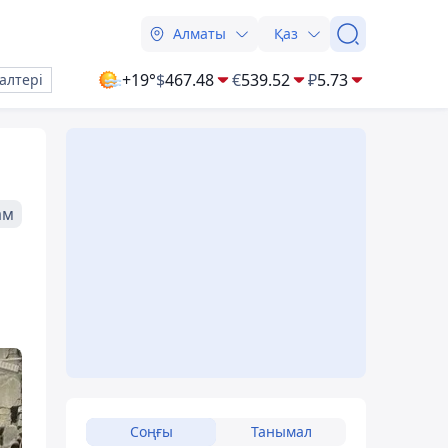
Алматы
Қаз
+19°
$
467.48
€
539.52
₽
5.73
алтері
ам
Соңғы
Танымал