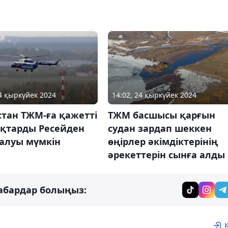
24 қыркүйек 2024
14:02, 24 қыркүйек 2024
тан ТЖМ-ға қажетті
ТЖМ басшысы қарғын
ақтарды Ресейден
судан зардап шеккен
 алуы мүмкін
өңірлер әкімдіктерінің
әрекеттерін сынға алды
абардар болыңыз: