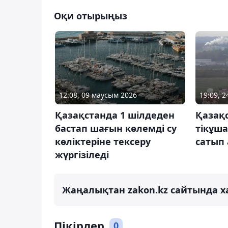
Оқи отырыңыз
12:08, 09 маусым 2026
19:09, 
Қазақстанда 1 шілдеден
Қазақс
бастап шағын көлемді су
тікұш
көліктеріне тексеру
сатып
жүргізіледі
Жаңалықтан zakon.kz сайтында х
Пікірлер
0