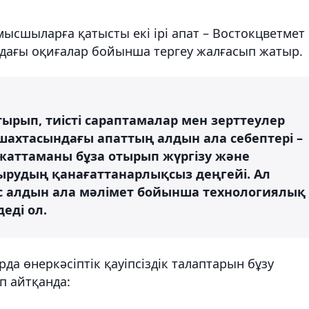
ысшыларға қатысты екі ірі апат – Востокцветмет
дағы оқиғалар бойынша тергеу жалғасып жатыр.
ырып, тиісті сараптамалар мен зерттеулер
шахтасындағы апаттың алдын ала себептері –
жаттаманы бұза отырып жүргізу және
ырудың қанағаттанарлықсыз деңгейі. Ал
 алдын ала мәлімет бойынша технологиялық
еді ол.
да өнеркәсіптік қауіпсіздік талаптарын бұзу
ап айтқанда: