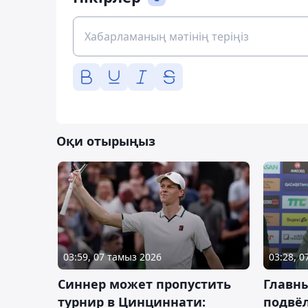
Оқи отырыңыз
03:59, 07 тамыз 2026
03:28, 
Синнер может пропустить
Главны
турнир в Цинциннати:
подвёл