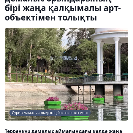
бірі жаңа қалқымалы арт-
объектімен толықты
Сурет: Алматы әкімдігінің баспасөз қызметі
Терренкур демалыс аймағындағы көлде жаңа