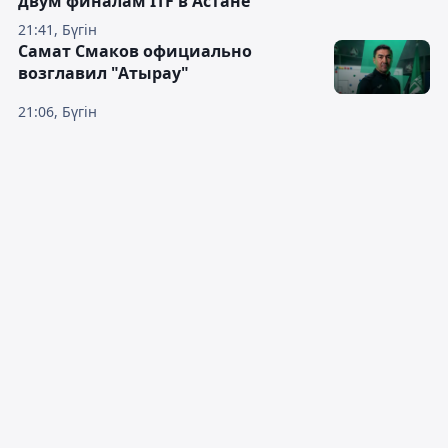
двум финалам ITF в Астане
21:41, Бүгін
Самат Смаков официально
возглавил "Атырау"
21:06, Бүгін