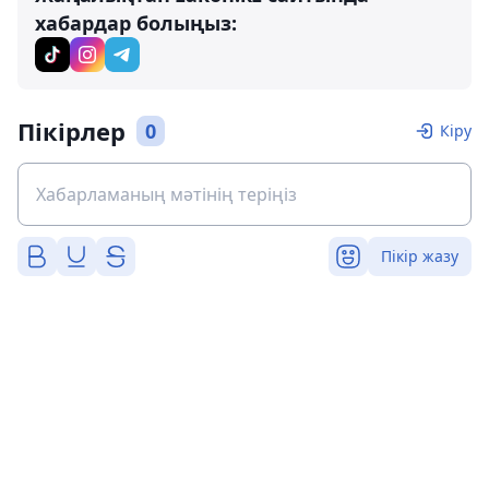
хабардар болыңыз:
Пікірлер
0
Кіру
Пікір жазу