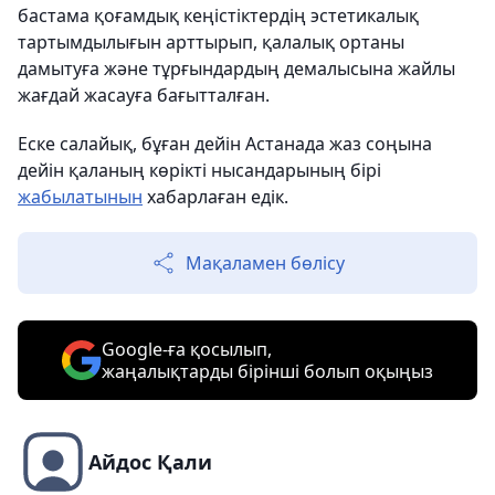
бастама қоғамдық кеңістіктердің эстетикалық
тартымдылығын арттырып, қалалық ортаны
дамытуға және тұрғындардың демалысына жайлы
жағдай жасауға бағытталған.
Еске салайық, бұған дейін Астанада жаз соңына
дейін қаланың көрікті нысандарының бірі
жабылатынын
хабарлаған едік.
Мақаламен бөлісу
Google-ға қосылып,
жаңалықтарды бірінші болып оқыңыз
Айдос Қали