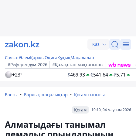
Қаз
Саясат
Әлем
Қаржы
Оқиға
Құқық
Мақалалар
#Референдум-2026
#Қазақстан мақтанышы
+23°
$
469.93
€
541.64
₽
5.71
Басты
Барлық жаңалықтар
Қоғам тынысы
Қоғам
10:10, 04 маусым 2026
Алматыдағы танымал
демалыс орындарының