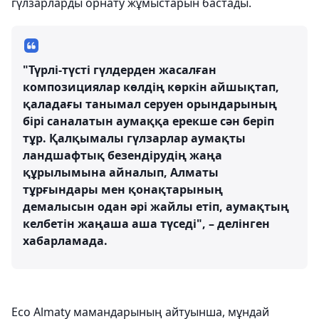
гүлзарларды орнату жұмыстарын бастады.
"Түрлі-түсті гүлдерден жасалған
композициялар көлдің көркін айшықтап,
қаладағы танымал серуен орындарының
бірі саналатын аумаққа ерекше сән беріп
тұр. Қалқымалы гүлзарлар аумақты
ландшафтық безендірудің жаңа
құрылымына айналып, Алматы
тұрғындары мен қонақтарының
демалысын одан әрі жайлы етіп, аумақтың
келбетін жаңаша аша түседі", – делінген
хабарламада.
Eco Almaty мамандарының айтуынша, мұндай