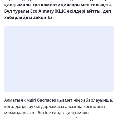
қалқымалы гүл композицияларымен толықты.
Бұл туралы Eco Almaty ЖШС өкілдері айтты, деп
хабарлайды Zakon.kz.
Алматы әкімдігі баспасөз қызметінің хабарлауынша,
көгалдандыру бағдарламасы аясында кәсіпорын
мамандары көл бетіне сәндік қалқымалы