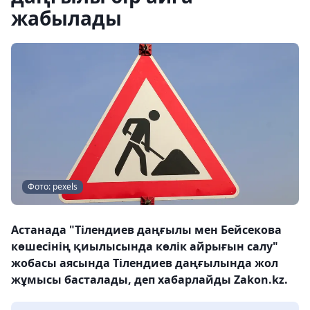
жабылады
Фото: pexels
Астанада "Тілендиев даңғылы мен Бейсекова
көшесінің қиылысында көлік айрығын салу"
жобасы аясында Тілендиев даңғылында жол
жұмысы басталады, деп хабарлайды Zakon.kz.