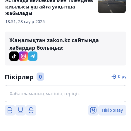
Астанада Бейсекова мен Тілендиев
қиылысы үш айға уақытша
жабылады
18:51, 28 сәуір 2025
Жаңалықтан zakon.kz сайтында
хабардар болыңыз:
Пікірлер
0
Кіру
Пікір жазу