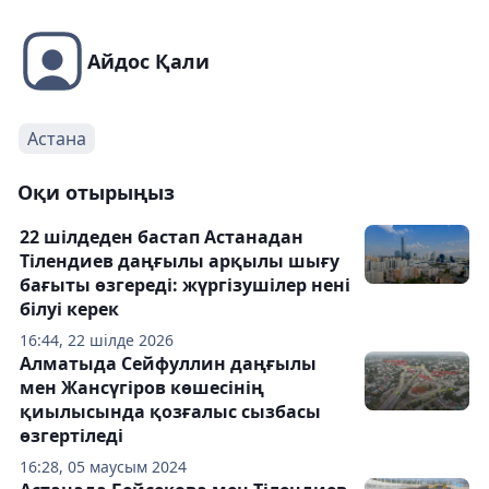
Айдос Қали
Астана
Оқи отырыңыз
22 шілдеден бастап Астанадан
Тілендиев даңғылы арқылы шығу
бағыты өзгереді: жүргізушілер нені
білуі керек
16:44, 22 шілде 2026
Алматыда Сейфуллин даңғылы
мен Жансүгіров көшесінің
қиылысында қозғалыс сызбасы
өзгертіледі
16:28, 05 маусым 2024