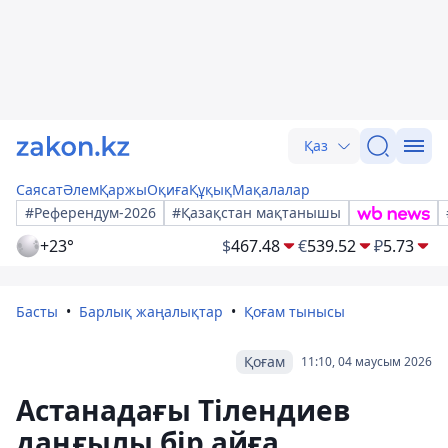
Қаз
Саясат
Әлем
Қаржы
Оқиға
Құқық
Мақалалар
#Референдум-2026
#Қазақстан мақтанышы
+23°
$
467.48
€
539.52
₽
5.73
Басты
Барлық жаңалықтар
Қоғам тынысы
Қоғам
11:10, 04 маусым 2026
Астанадағы Тілендиев
даңғылы бір айға