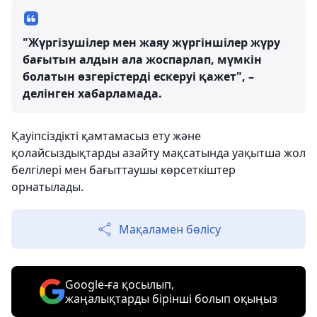
"Жүргізушілер мен жаяу жүргіншілер жүру
бағытын алдын ала жоспарлап, мүмкін
болатын өзгерістерді ескеруі қажет", –
делінген хабарламада.
Қауіпсіздікті қамтамасыз ету және
қолайсыздықтарды азайту мақсатында уақытша жол
белгілері мен бағыттаушы көрсеткіштер
орнатылады.
Мақаламен бөлісу
Google-ға қосылып,
жаңалықтарды бірінші болып оқыңыз