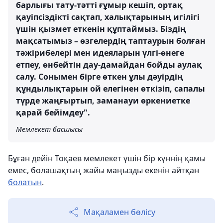
барлығы тату-тәтті ғұмыр кешіп, ортақ
қауіпсіздікті сақтап, халықтарының игілігі
үшін қызмет еткенін құптаймыз. Біздің
мақсатымыз – өзгелердің таптаурын болған
тәжірибелері мен идеяларын үлгі-өнеге
етпеу, өнбейтін дау-дамайдан бойды аулақ
салу. Сонымен бірге өткен ұлы дәуірдің
құндылықтарын ой елегінен өткізіп, сапалы
түрде жаңғыртып, заманауи өркениетке
қарай бейімдеу".
Мемлекет басшысы
Бұған дейін Тоқаев мемлекет үшін бір күннің қамы
емес, болашақтың жайы маңызды екенін айтқан
болатын
.
Мақаламен бөлісу