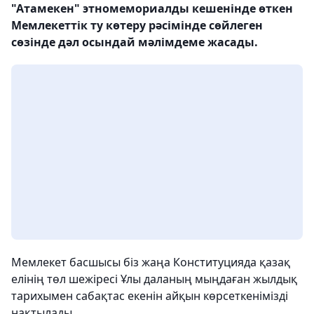
"Атамекен" этномемориалды кешенінде өткен
Мемлекеттік ту көтеру рәсімінде сөйлеген
сөзінде дәл осындай мәлімдеме жасады.
Мемлекет басшысы біз жаңа Конституцияда қазақ
елінің төл шежіресі Ұлы даланың мыңдаған жылдық
тарихымен сабақтас екенін айқын көрсеткенімізді
нақтылады.