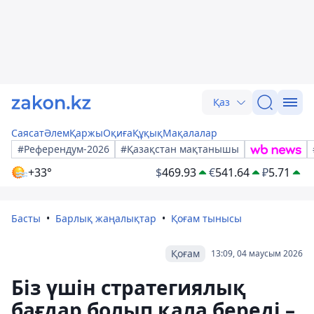
Қаз
Саясат
Әлем
Қаржы
Оқиға
Құқық
Мақалалар
#Референдум-2026
#Қазақстан мақтанышы
+33°
$
469.93
€
541.64
₽
5.71
Басты
Барлық жаңалықтар
Қоғам тынысы
Қоғам
13:09, 04 маусым 2026
Біз үшін стратегиялық
бағдар болып қала береді –