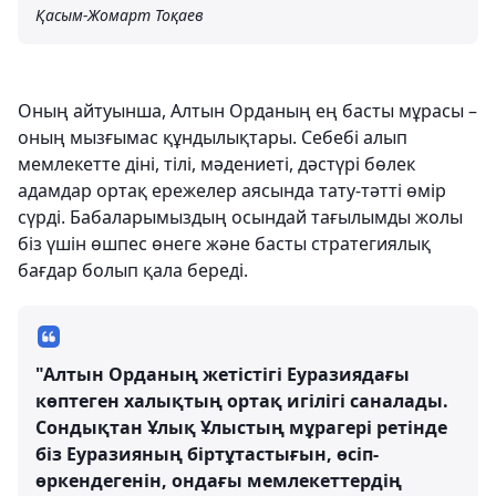
Қасым-Жомарт Тоқаев
Оның айтуынша, Алтын Орданың ең басты мұрасы –
оның мызғымас құндылықтары. Себебі алып
мемлекетте діні, тілі, мәдениеті, дәстүрі бөлек
адамдар ортақ ережелер аясында тату-тәтті өмір
сүрді. Бабаларымыздың осындай тағылымды жолы
біз үшін өшпес өнеге және басты стратегиялық
бағдар болып қала береді.
"Алтын Орданың жетістігі Еуразиядағы
көптеген халықтың ортақ игілігі саналады.
Сондықтан Ұлық Ұлыстың мұрагері ретінде
біз Еуразияның біртұтастығын, өсіп-
өркендегенін, ондағы мемлекеттердің