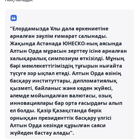
"Елордамызда Ұлы дала өркениетіне
арналған зәулім ғимарат салынады.
Жақында Астанада ЮНЕСКО-ның аясында
Алтын Орда мұрасын зерттеу ісіне арналған
халықаралық симпозиум өткізілді. Мұның
бәрі мемлекеттігіміздің тұғырын нығайта
түсуге зор ықпал етеді. Алтын Орда өзінің
басқару институттары, дипломатиялық
қызметі, байланыс және кеден жүйесі,
әлемде мойындалған валютасы, озық
инновациялары бар орта ғасырдағы алып
ел болды. Қазір Қазақстанда берік
орныққан президенттік басқару үлгісі
Алтын Орда кезінде құрылған саяси
жүйеден бастау алады".