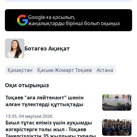
Google-ға қосылып,
жаңалықтарды бірінші болып оқыңыз
Ботагөз Ақиқат
Қазақстан
Қасым-Жомарт Тоқаев
Астана
Оқи отырыңыз
Тоқаев "аға лейтенант" шенін
алған түлектерді құттықтады
13:35, 04 маусым 2026
Биыл тұтас еліміз үшін ауқымды
өзгерістерге толы жыл - Тоқаев
Тәуелсіздіктің 35 жылдығы туралы