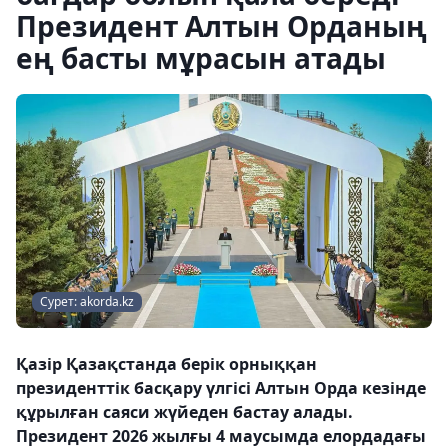
Президент Алтын Орданың
ең басты мұрасын атады
Сурет: akorda.kz
Қазір Қазақстанда берік орныққан
президенттік басқару үлгісі Алтын Орда кезінде
құрылған саяси жүйеден бастау алады.
Президент 2026 жылғы 4 маусымда елордадағы