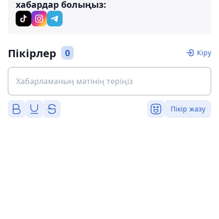
хабардар болыңыз:
Пікірлер
0
Кіру
Пікір жазу