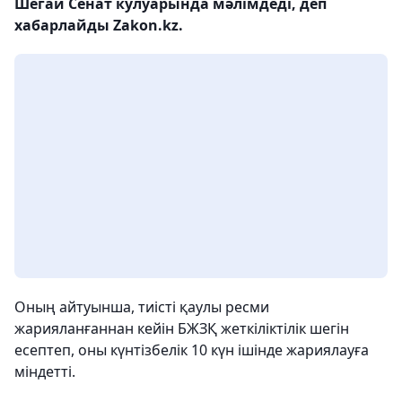
Шегай Сенат кулуарында мәлімдеді, деп
хабарлайды Zakon.kz.
Оның айтуынша, тиісті қаулы ресми
жарияланғаннан кейін БЖЗҚ жеткіліктілік шегін
есептеп, оны күнтізбелік 10 күн ішінде жариялауға
міндетті.