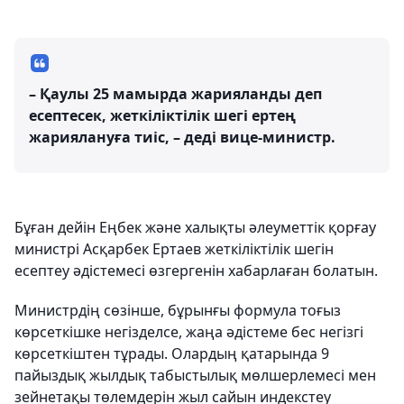
– Қаулы 25 мамырда жарияланды деп
есептесек, жеткіліктілік шегі ертең
жариялануға тиіс, – деді вице-министр.
Бұған дейін Еңбек және халықты әлеуметтік қорғау
министрі Асқарбек Ертаев жеткіліктілік шегін
есептеу әдістемесі өзгергенін хабарлаған болатын.
Министрдің сөзінше, бұрынғы формула тоғыз
көрсеткішке негізделсе, жаңа әдістеме бес негізгі
көрсеткіштен тұрады. Олардың қатарында 9
пайыздық жылдық табыстылық мөлшерлемесі мен
зейнетақы төлемдерін жыл сайын индекстеу