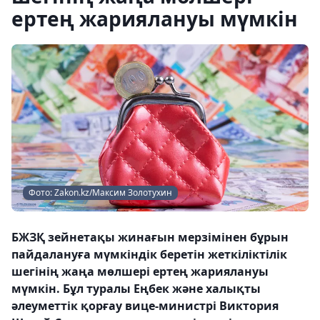
ертең жариялануы мүмкін
Фото: Zakon.kz/Максим Золотухин
БЖЗҚ зейнетақы жинағын мерзімінен бұрын
пайдалануға мүмкіндік беретін жеткіліктілік
шегінің жаңа мөлшері ертең жариялануы
мүмкін. Бұл туралы Еңбек және халықты
әлеуметтік қорғау вице-министрі Виктория