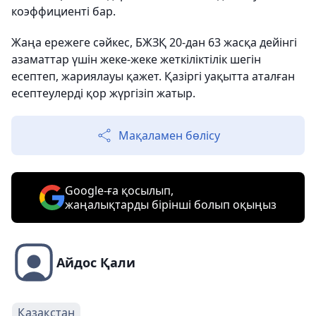
коэффициенті бар.
Жаңа ережеге сәйкес, БЖЗҚ 20-дан 63 жасқа дейінгі
азаматтар үшін жеке-жеке жеткіліктілік шегін
есептеп, жариялауы қажет. Қазіргі уақытта аталған
есептеулерді қор жүргізіп жатыр.
Мақаламен бөлісу
Google-ға қосылып,
жаңалықтарды бірінші болып оқыңыз
Айдос Қали
Қазақстан