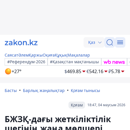
Қаз
Саясат
Әлем
Қаржы
Оқиға
Құқық
Мақалалар
#Референдум-2026
#Қазақстан мақтанышы
+27°
$
469.85
€
542.16
₽
5.78
Басты
Барлық жаңалықтар
Қоғам тынысы
Қоғам
18:47, 04 маусым 2026
БЖЗҚ-дағы жеткіліктілік
шегінің жаңа мөлшері