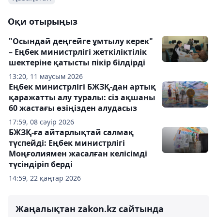
Оқи отырыңыз
"Осындай деңгейге ұмтылу керек"
– Еңбек министрлігі жеткіліктілік
шектеріне қатысты пікір білдірді
13:20, 11 маусым 2026
Еңбек министрлігі БЖЗҚ-дан артық
қаражатты алу туралы: сіз ақшаны
60 жастағы өзіңізден алудасыз
17:59, 08 сәуір 2026
БЖЗҚ-ға айтарлықтай салмақ
түспейді: Еңбек министрлігі
Моңғолиямен жасалған келісімді
түсіндіріп берді
14:59, 22 қаңтар 2026
Жаңалықтан zakon.kz сайтында