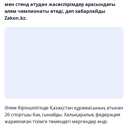
мен стенд атудан жасөспірімдер арасындағы
әлем чемпионаты өтеді, деп хабарлайды
Zakon.kz.
Әлем біріншілігінде Қазақстан құрамасының атынан
26 спортшы бақ сынайды. Халықаралық федерация
жариялаған тізімге төмендегі мергендер енді.