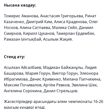
Нысана көздеу:
Томирис Аманова, Анастасия Григорьева, Ринат
Казаченко, Дмитрий Ким, Алиса Краденова, Олег
Носков, Алина Сатпаева, Малика Сейл, Даниил
Смирнов, Кирилл Цуканов, Тамерлан Ердембек,
Рамазан Ынтықбай, Асылым Жақия.
Стенд ату:
Асылхан Айсалбаев, Мадихан Байжанұлы, Лидия
Башарова, Мария Горун, Виктор Горун, Элеонора
Ибрагимова, Денис Кривенко, Милана Папчихина,
Максим Почивалов, Артём Ревков, Эвелина Шек,
Ангелина Сорокина, Данил Стрельцов.
Жасөспірімдер арасындағы әлем чемпионаты 16-26
маусым күндері өтеді.