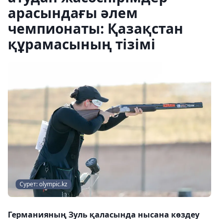
арасындағы әлем
чемпионаты: Қазақстан
құрамасының тізімі
Сурет: olympic.kz
Германияның Зуль қаласында нысана көздеу