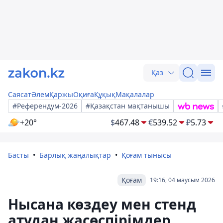
Қаз
Саясат
Әлем
Қаржы
Оқиға
Құқық
Мақалалар
#Референдум-2026
#Қазақстан мақтанышы
+20°
$
467.48
€
539.52
₽
5.73
Басты
Барлық жаңалықтар
Қоғам тынысы
Қоғам
19:16, 04 маусым 2026
Нысана көздеу мен стенд
атудан жасөспірімдер