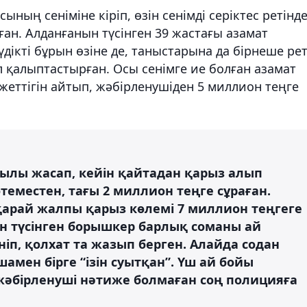
ының сеніміне кіріп, өзін сенімді серіктес ретінд
ған. Алданғанын түсінген 39 жастағы азамат
дікті бұрын өзіне де, таныстарына да бірнеше ре
ел қалыптастырған. Осы сенімге ие болған азамат
еттігін айтып, жәбірленушіден 5 миллион теңге
ылы жасап, кейін қайтадан қарыз алып
теместен, тағы 2 миллион теңге сұраған.
арай жалпы қарыз көлемі 7 миллион теңгеге
н түсінген борышкер барлық соманы ай
ніп, қолхат та жазып берген. Алайда содан
амен бірге “ізін суытқан”. Үш ай бойы
әбірленуші нәтиже болмаған соң полицияға