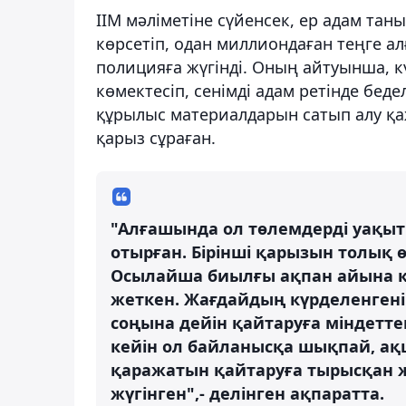
ІІМ мәліметіне сүйенсек, ер адам таныс
көрсетіп, одан миллиондаған теңге ал
полицияға жүгінді. Оның айтуынша, кү
көмектесіп, сенімді адам ретінде бед
құрылыс материалдарын сатып алу қаж
қарыз сұраған.
"Алғашында ол төлемдерді уақыт
отырған. Бірінші қарызын толық ө
Осылайша биылғы ақпан айына қ
жеткен. Жағдайдың күрделенгені
соңына дейін қайтаруға міндетте
кейін ол байланысқа шықпай, ақш
қаражатын қайтаруға тырысқан ж
жүгінген",- делінген ақпаратта.