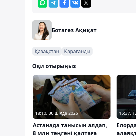
Ботагөз Ақиқат
Қазақстан
Қарағанды
Оқи отырыңыз
18:10, 30 шілде 2026
15:37, 
Астанада танысын алдап,
Елорд
8 млн теңгені қалтаға
алаяқ