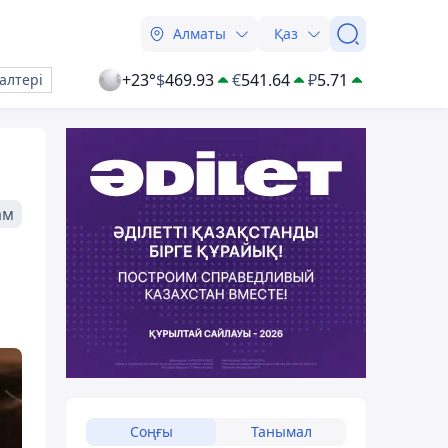
Алматы
Қаз
+23°
$
469.93
€
541.64
₽
5.71
алтері
ам
Соңғы
Танымал