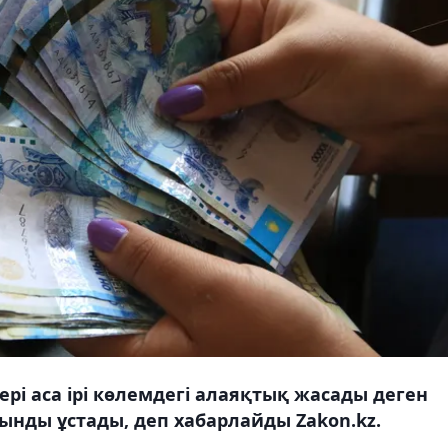
і аса ірі көлемдегі алаяқтық жасады деген
ғынды ұстады, деп хабарлайды Zakon.kz.