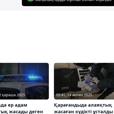
12 қараша 2025
09:41, 14 ақпан 2025
ада ер адам
Қарағандыда алаяқтық
тық жасады деген
жасаған күдікті ұсталды