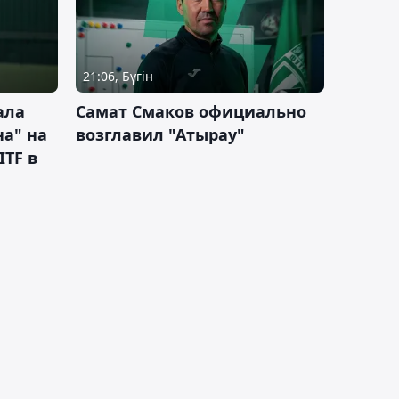
21:06, Бүгін
ала
Самат Смаков официально
а" на
возглавил "Атырау"
ITF в