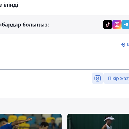
 ілінді
абардар болыңыз:
Пікір жаз