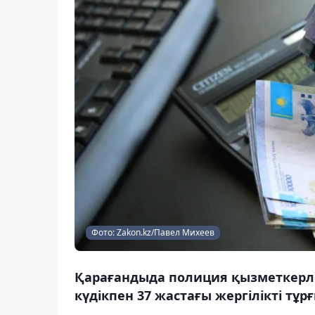
Фото: Zakon.kz/Павел Михеев
Қарағандыда полиция қызметкерлер
күдікпен 37 жастағы жергілікті тұр