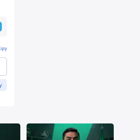
Кіру
у