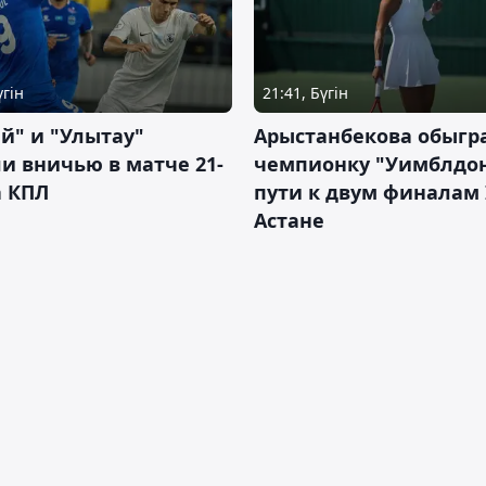
үгін
21:41, Бүгін
й" и "Улытау"
Арыстанбекова обыгр
и вничью в матче 21-
чемпионку "Уимблдон
а КПЛ
пути к двум финалам 
Астане