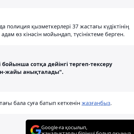
да полиция қызметкерлері 37 жастағы күдіктінің
 адам өз кінәсін мойындап, түсініктеме берген.
і бойынша сотқа дейінгі тергеп-тексеру
мән-жайы анықталады".
тағы бала суға батып кеткенін
жазғанбыз
.
Google-ға қосылып,
жаңалықтарды бірінші болып оқыңыз