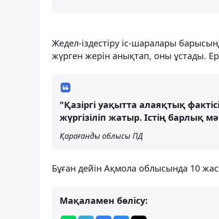
Жедел-іздестіру іс-шаралары барысын
жүрген жерін анықтап, оны ұстады. Ер
"Қазіргі уақытта алаяқтық фактіс
жүргізіліп жатыр. Істің барлық 
Қарағанды облысы ПД
Бұған дейін Ақмола облысында 10 жас
Мақаламен бөлісу: