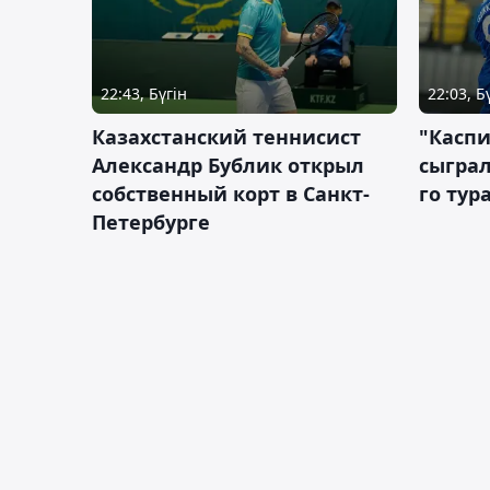
22:43, Бүгін
22:03, Б
Казахстанский теннисист
"Каспи
Александр Бублик открыл
сыграл
собственный корт в Санкт-
го тур
Петербурге