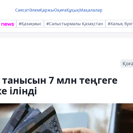
Саясат
Әлем
Қаржы
Оқиға
Құқық
Мақалалар
#Қазақмыс
#Салыстырмалы Қазақстан
#Халық бухг
Қоғ
танысын 7 млн теңгеге
е ілінді