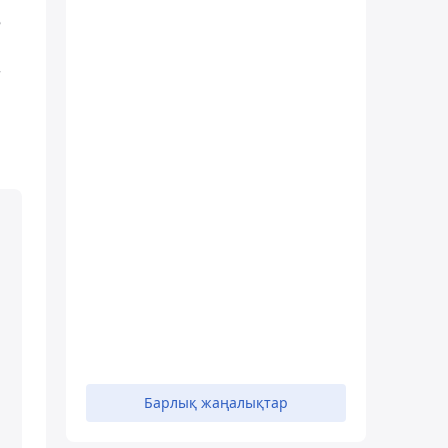
е
т
Барлық жаңалықтар