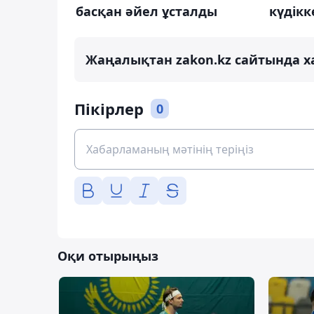
басқан әйел ұсталды
күдікке
Жаңалықтан zakon.kz сайтында х
Пікірлер
0
Оқи отырыңыз