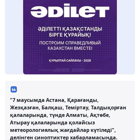
"7 маусымда Астана, Қарағанды,
Жезқазған, Балқаш, Теміртау, Талдықорған
қалаларында, түнде Алматы, Ақтөбе,
Атырау қалаларында қолайсыз
метеорологиялық жағдайлар күтіледі",
делінген синоптиктер хабарламасында.