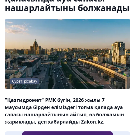
нашарлайтыны болжанады
Сурет: pixabay
"Қазгидромет" РМК бүгін, 2026 жылы 7
маусымда бірден еліміздегі тоғыз қалада ауа
сапасы нашарлайтынын айтып, өз болжамын
жариялады, деп хабарлайды Zakon.kz.