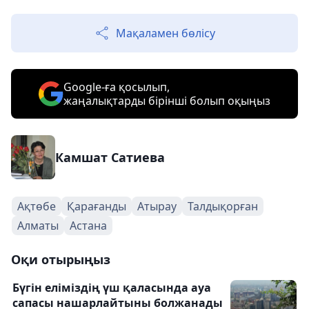
Мақаламен бөлісу
Google-ға қосылып,
жаңалықтарды бірінші болып оқыңыз
Камшат Сатиева
Ақтөбе
Қарағанды
Атырау
Талдықорған
Алматы
Астана
Оқи отырыңыз
Бүгін еліміздің үш қаласында ауа
сапасы нашарлайтыны болжанады