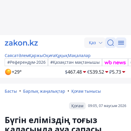
Қаз
Саясат
Әлем
Қаржы
Оқиға
Құқық
Мақалалар
#Референдум-2026
#Қазақстан мақтанышы
+29°
$
467.48
€
539.52
₽
5.73
Басты
Барлық жаңалықтар
Қоғам тынысы
Қоғам
09:05, 07 маусым 2026
Бүгін еліміздің тоғыз
қаласында ауа сапасы