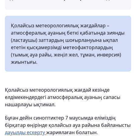
Қолайсыз метеорологиялық жағдайлар –
атмосфералық ауаның беткі қабатында зиянды
(ластаушы) заттардың шоғырлануына ықпал
ететін қысқамерзімді метеофакторлардың
(тымық ауа райы, жеңіл жел, тұман, инверсия)
жиынтығы.
Қолайсыз метеорологиялық жағдай кезінде
елдімекендердегі атмосфералық ауаның сапасы
нашарлауы ықтимал.
Бұған дейін синоптиктер 7 маусымда еліміздің
бірқатар өңірінде қолайсыз ауа райына байланысты
дауылды ескерту
жариялаған болатын.