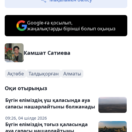
Google-ға қосылып,
жаңалықтарды бірінші болып оқыңыз
Камшат Сатиева
Ақтөбе
Талдықорған
Алматы
Оқи отырыңыз
Бүгін еліміздің үш қаласында ауа
сапасы нашарлайтыны болжанады
09:26, 04 шілде 2026
Бүгін еліміздің тоғыз қаласында
ауа сапасы нашарлайтыны