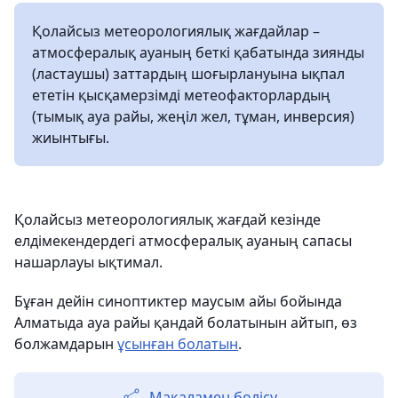
Қолайсыз метеорологиялық жағдайлар –
атмосфералық ауаның беткі қабатында зиянды
(ластаушы) заттардың шоғырлануына ықпал
ететін қысқамерзімді метеофакторлардың
(тымық ауа райы, жеңіл жел, тұман, инверсия)
жиынтығы.
Қолайсыз метеорологиялық жағдай кезінде
елдімекендердегі атмосфералық ауаның сапасы
нашарлауы ықтимал.
Бұған дейін синоптиктер маусым айы бойында
Алматыда ауа райы қандай болатынын айтып, өз
болжамдарын
ұсынған болатын
.
Мақаламен бөлісу