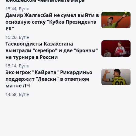
юношеском чемпионате мира
15:44, Бүгін
Дамир Жалгасбай не сумел выйти в
основную сетку "Кубка Президента
РК"
15:26, Бүгін
Таеквондисты Казахстана
выиграли "серебро" и две "бронзы"
на турнире в России
15:14, Бүгін
Экс-игрок "Кайрата" Рикардиньо
поддержит "Левски" в ответном
матче ЛЧ
14:58, Бүгін