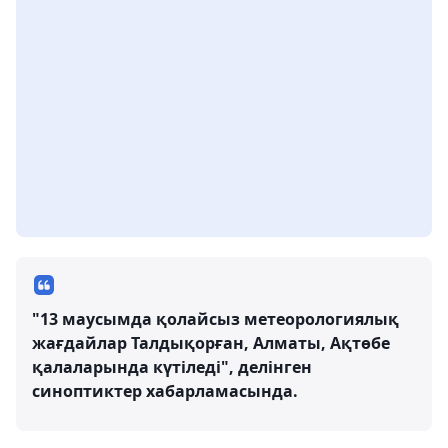
"13 маусымда қолайсыз метеорологиялық
жағдайлар Талдықорған, Алматы, Ақтөбе
қалаларында күтіледі", делінген
синоптиктер хабарламасында.