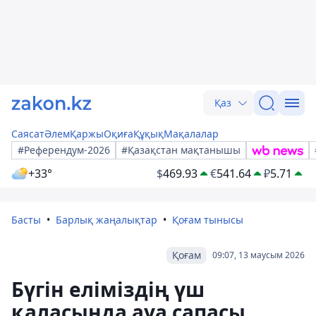
Қаз
Саясат
Әлем
Қаржы
Оқиға
Құқық
Мақалалар
#Референдум-2026
#Қазақстан мақтанышы
+33°
$
469.93
€
541.64
₽
5.71
Басты
Барлық жаңалықтар
Қоғам тынысы
Қоғам
09:07, 13 маусым 2026
Бүгін еліміздің үш
қаласында ауа сапасы