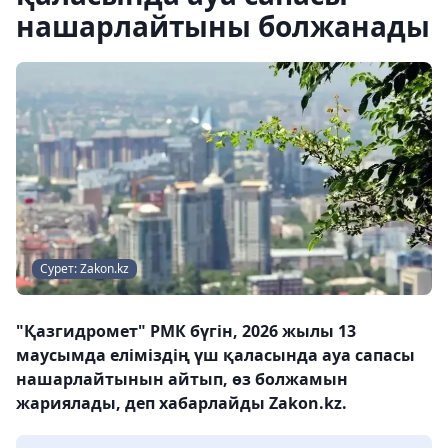
нашарлайтыны болжанады
Сурет: Zakon.kz
"Қазгидромет" РМК бүгін, 2026 жылы 13
маусымда еліміздің үш қаласында ауа сапасы
нашарлайтынын айтып, өз болжамын
жариялады, деп хабарлайды Zakon.kz.