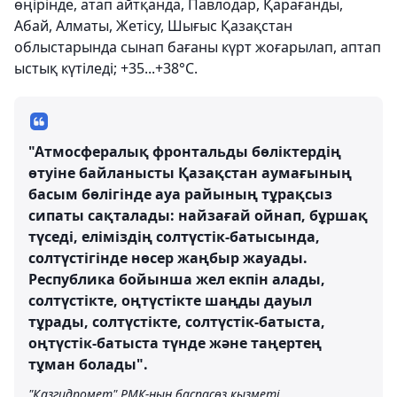
өңірінде, атап айтқанда, Павлодар, Қарағанды,
Абай, Алматы, Жетісу, Шығыс Қазақстан
облыстарында сынап бағаны күрт жоғарылап, аптап
ыстық күтіледі; +35...+38°С.
"Атмосфералық фронтальды бөліктердің
өтуіне байланысты Қазақстан аумағының
басым бөлігінде ауа райының тұрақсыз
сипаты сақталады: найзағай ойнап, бұршақ
түседі, еліміздің солтүстік-батысында,
солтүстігінде нөсер жаңбыр жауады.
Республика бойынша жел екпін алады,
солтүстікте, оңтүстікте шаңды дауыл
тұрады, солтүстікте, солтүстік-батыста,
оңтүстік-батыста түнде және таңертең
тұман болады".
"Қазгидромет" РМК-ның баспасөз қызметі