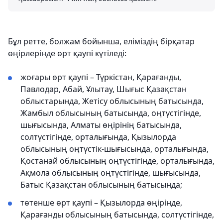
Бұл ретте, болжам бойынша, еліміздің бірқатар
өңірлерінде өрт қаупі күтіледі:
жоғары өрт қаупі – Түркістан, Қарағанды,
Павлодар, Абай, Ұлытау, Шығыс Қазақстан
облыстарында, Жетісу облысының батысында,
Жамбыл облысының батысында, оңтүстігінде,
шығысында, Алматы өңірінің батысында,
солтүстігінде, орталығында, Қызылорда
облысының оңтүстік-шығысында, орталығында,
Қостанай облысының оңтүстігінде, орталығында,
Ақмола облысының оңтүстігінде, шығысында,
Батыс Қазақстан облысының батысында;
төтенше өрт қаупі – Қызылорда өңірінде,
Қарағанды облысының батысында, солтүстігінде,