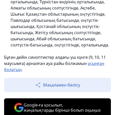
орталығында, Түркістан өңірінің орталығында,
Алматы облысының солтүстігінде, Ақтөбе,
Шығыс Қазақстан облыстарының оңтүстігінде,
Павлодар облысының батысында, оңтүстік-
шығысында, Қостанай облысының оңтүстік-
батысында, Жетісу облысының солтүстігінде,
шығысында, Абай облысының батысында,
солтүстік-батысында, оңтүстігінде, орталығында.
Бұған дейін cиноптиктер алдағы үш күнге (9, 10, 11
маусымға) арналған ауа райы болжамын
ұсынған
болатын
.
Мақаламен бөлісу
Google-ға қосылып,
жаңалықтарды бірінші болып оқыңыз