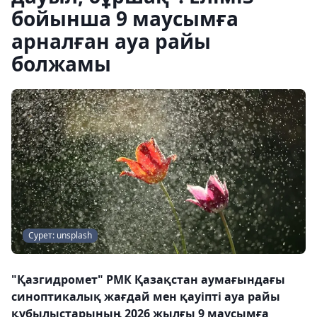
бойынша 9 маусымға
арналған ауа райы
болжамы
Сурет: unsplash
"Қазгидромет" РМК Қазақстан аумағындағы
синоптикалық жағдай мен қауіпті ауа райы
құбылыстарының 2026 жылғы 9 маусымға