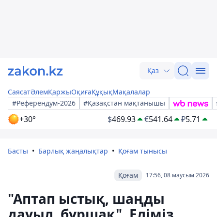
Қаз
Саясат
Әлем
Қаржы
Оқиға
Құқық
Мақалалар
#Референдум-2026
#Қазақстан мақтанышы
+30°
$
469.93
€
541.64
₽
5.71
Басты
Барлық жаңалықтар
Қоғам тынысы
Қоғам
17:56, 08 маусым 2026
"Аптап ыстық, шаңды
дауыл, бұршақ". Еліміз