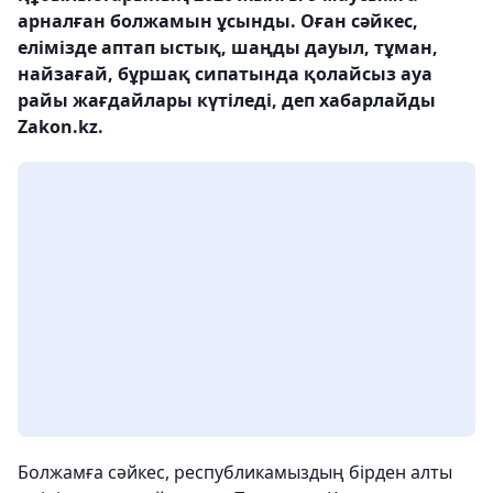
арналған болжамын ұсынды. Оған сәйкес,
елімізде аптап ыстық, шаңды дауыл, тұман,
найзағай, бұршақ сипатында қолайсыз ауа
райы жағдайлары күтіледі, деп хабарлайды
Zakon.kz.
Болжамға сәйкес, республикамыздың бірден алты