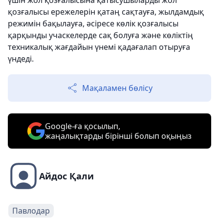
қозғалысы ережелерін қатаң сақтауға, жылдамдық
режимін бақылауға, әсіресе көлік қозғалысы
қарқынды учаскелерде сақ болуға және көліктің
техникалық жағдайын үнемі қадағалап отыруға
үндеді.
Мақаламен бөлісу
Google-ға қосылып,
жаңалықтарды бірінші болып оқыңыз
Айдос Қали
Павлодар