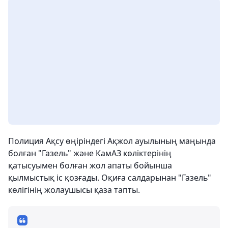
Полиция Ақсу өңіріндегі Ақжол ауылының маңында
болған "Газель" және КамАЗ көліктерінің
қатысуымен болған жол апаты бойынша
қылмыстық іс қозғады. Оқиға салдарынан "Газель"
көлігінің жолаушысы қаза тапты.