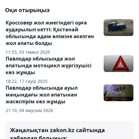
Оқи отырыңыз
Кроссовер жол жиегіндегі орға
аударылып кетті: Қостанай
облысында адам өліміне әкелген
жол апаты болды
11:55, 03 тамыз 2026
Павлодар облысында жол
апатында мотоцикл жүргізушісі
көз жұмды
18:22, 17 сәуір 2025
Павлодар облысында ауыл
маңындағы жол апатынан
жасөспірім көз жұмды
21:10, 04 маусым 2026
Жаңалықтан zakon.kz сайтында
хабардар болыңыз: