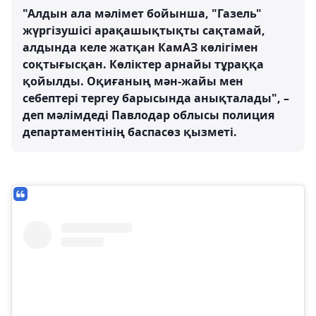
"Алдын ала мәлімет бойынша, "Газель"
жүргізушісі арақашықтықты сақтамай,
алдында келе жатқан КамАЗ көлігімен
соқтығысқан. Көліктер арнайы тұраққа
қойылды. Оқиғаның мән-жайы мен
себептері тергеу барысында анықталады", –
деп мәлімдеді Павлодар облысы полиция
департаментінің баспасөз қызметі.