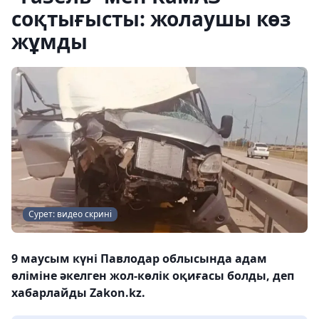
соқтығысты: жолаушы көз
жұмды
Сурет: видео скрині
9 маусым күні Павлодар облысында адам
өліміне әкелген жол-көлік оқиғасы болды, деп
хабарлайды Zakon.kz.