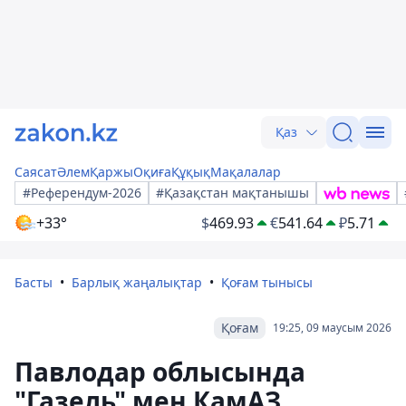
Қаз
Саясат
Әлем
Қаржы
Оқиға
Құқық
Мақалалар
#Референдум-2026
#Қазақстан мақтанышы
+33°
$
469.93
€
541.64
₽
5.71
Басты
Барлық жаңалықтар
Қоғам тынысы
Қоғам
19:25, 09 маусым 2026
Павлодар облысында
"Газель" мен КамАЗ