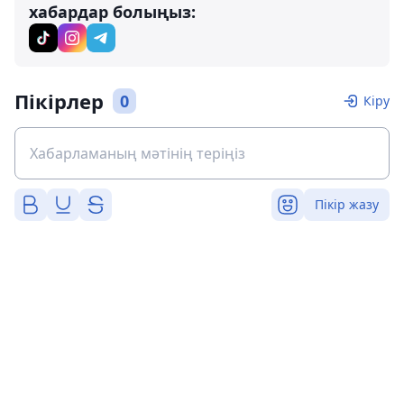
хабардар болыңыз:
Пікірлер
0
Кіру
Пікір жазу