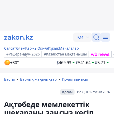
Қаз
Саясат
Әлем
Қаржы
Оқиға
Құқық
Мақалалар
#Референдум-2026
#Қазақстан мақтанышы
+30°
$
469.93
€
541.64
₽
5.71
Басты
Барлық жаңалықтар
Қоғам тынысы
Қоғам
19:30, 09 маусым 2026
Ақтөбеде мемлекеттік
шекараны заңсыз кесіп