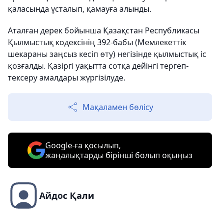
қаласында ұсталып, қамауға алынды.
Аталған дерек бойынша Қазақстан Республикасы
Қылмыстық кодексінің 392-бабы (Мемлекеттік
шекараны заңсыз кесіп өту) негізінде қылмыстық іс
қозғалды. Қазіргі уақытта сотқа дейінгі тергеп-
тексеру амалдары жүргізілуде.
Мақаламен бөлісу
Google-ға қосылып,
жаңалықтарды бірінші болып оқыңыз
Айдос Қали