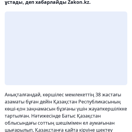
ұстады, деп хабарлайды Zakon.kz.
Анықталғандай, көршілес мемлекеттің 38 жастағы
азаматы бұған дейін Қазақстан Республикасының
көші-қон заңнамасын бұзғаны үшін жауапкершілікке
тартылған. Нәтижесінде Батыс Қазақстан
облысындағы соттың шешімімен ел аумағынан
шығарылып, Қазақстанға қайта кіруіне шектеу