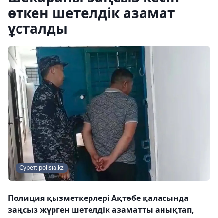
өткен шетелдік азамат
ұсталды
Сурет: polisia.kz
Полиция қызметкерлері Ақтөбе қаласында
заңсыз жүрген шетелдік азаматты анықтап,