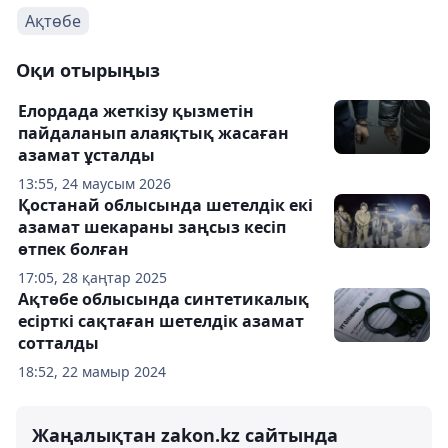
Ақтөбе
Оқи отырыңыз
Елордада жеткізу қызметін
пайдаланып алаяқтық жасаған
азамат ұсталды
13:55, 24 маусым 2026
Қостанай облысында шетелдік екі
азамат шекараны заңсыз кесіп
өтпек болған
17:05, 28 қаңтар 2025
Ақтөбе облысында синтетикалық
есірткі сақтаған шетелдік азамат
сотталды
18:52, 22 мамыр 2024
Жаңалықтан zakon.kz сайтында