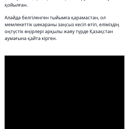
қойылған.
Алайда белгіленген тыйымға қарамастан, ол
мемлекеттік шекараны заңсыз кесіп өтіп, еліміздің
оңтүстік өңірлері арқылы жаяу түрде Қазақстан
аумағына қайта кірген.