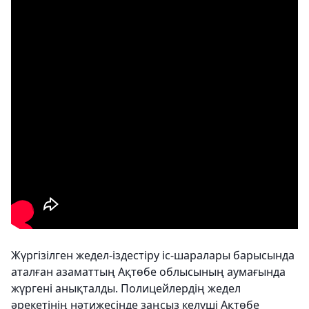
Жүргізілген жедел-іздестіру іс-шаралары барысында
аталған азаматтың Ақтөбе облысының аумағында
жүргені анықталды. Полицейлердің жедел
әрекетінің нәтижесінде заңсыз келуші Ақтөбе