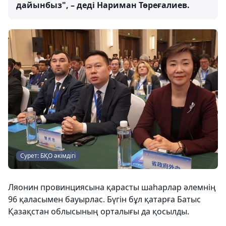
дайынбыз", – деді Нариман Төреғалиев.
Сурет: БҚО әкімдігі
Ляонин провинциясына қарасты шаһарлар әлемнің
96 қаласымен бауырлас. Бүгін бұл қатарға Батыс
Қазақстан облысының орталығы да қосылды.