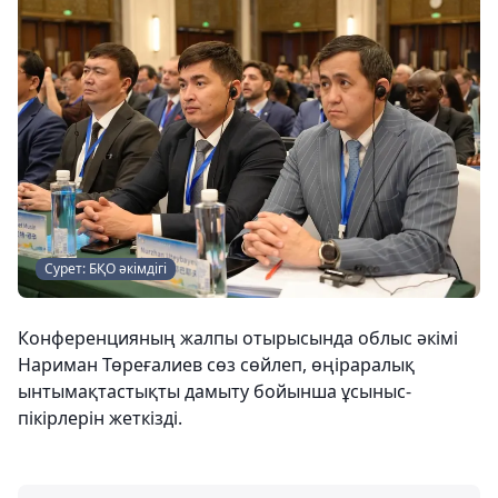
Сурет: БҚО әкімдігі
Конференцияның жалпы отырысында облыс әкімі
Нариман Төреғалиев сөз сөйлеп, өңіраралық
ынтымақтастықты дамыту бойынша ұсыныс-
пікірлерін жеткізді.