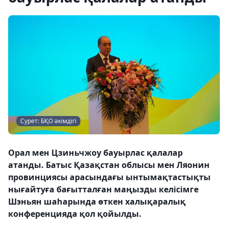
Сурет: БҚО әкімдігі
Орал мен Цзиньчжоу бауырлас қалалар
атанды. Батыс Қазақстан облысы мен Ляонин
провинциясы арасындағы ынтымақтастықты
нығайтуға бағытталған маңызды келісімге
Шэньян шаһарында өткен халықаралық
конференцияда қол қойылды.