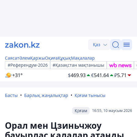
Қаз
Саясат
Әлем
Қаржы
Оқиға
Құқық
Мақалалар
#Референдум-2026
#Қазақстан мақтанышы
+31°
$
469.93
€
541.64
₽
5.71
Басты
Барлық жаңалықтар
Қоғам тынысы
Қоғам
16:55, 10 маусым 2026
Орал мен Цзиньчжоу
бауырлас қалалар атанды