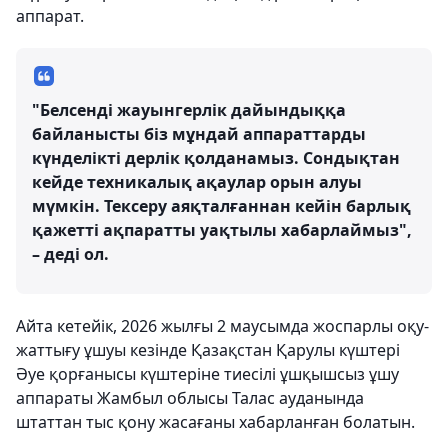
аппарат.
"Белсенді жауынгерлік дайындыққа
байланысты біз мұндай аппараттарды
күнделікті дерлік қолданамыз. Сондықтан
кейде техникалық ақаулар орын алуы
мүмкін. Тексеру аяқталғаннан кейін барлық
қажетті ақпаратты уақтылы хабарлаймыз",
– деді ол.
Айта кетейік, 2026 жылғы 2 маусымда жоспарлы оқу-
жаттығу ұшуы кезінде Қазақстан Қарулы күштері
Әуе қорғанысы күштеріне тиесілі ұшқышсыз ұшу
аппараты Жамбыл облысы Талас ауданында
штаттан тыс қону жасағаны хабарланған болатын.