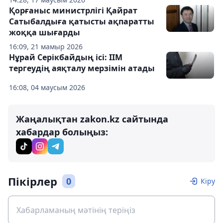
Қорғаныс министрлігі Қайрат
Сатыбалдыға қатысты ақпаратты
жоққа шығарды
16:09, 21 мамыр 2026
Нұрай Серікбайдың ісі: ІІМ
тергеудің аяқталу мерзімін атады
16:08, 04 маусым 2026
Жаңалықтан zakon.kz сайтында
хабардар болыңыз:
Пікірлер
0
Кіру