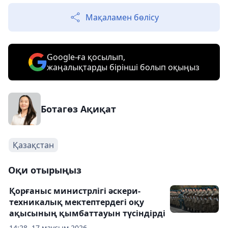
Мақаламен бөлісу
Google-ға қосылып,
жаңалықтарды бірінші болып оқыңыз
Ботагөз Ақиқат
Қазақстан
Оқи отырыңыз
Қорғаныс министрлігі әскери-
техникалық мектептердегі оқу
ақысының қымбаттауын түсіндірді
14:28, 17 маусым 2026