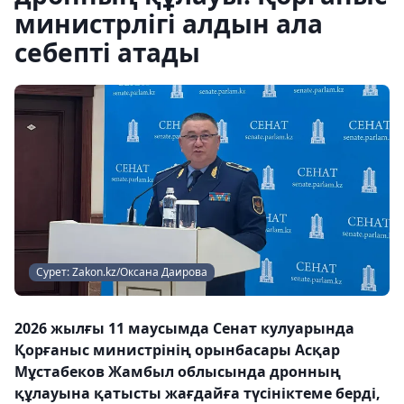
министрлігі алдын ала
себепті атады
Сурет: Zakon.kz/Оксана Даирова
2026 жылғы 11 маусымда Сенат кулуарында
Қорғаныс министрінің орынбасары Асқар
Мұстабеков Жамбыл облысында дронның
құлауына қатысты жағдайға түсініктеме берді,