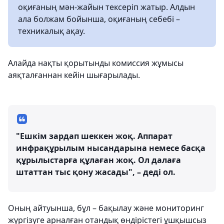
оқиғаның мән-жайын тексеріп жатыр. Алдын
ала болжам бойынша, оқиғаның себебі –
техникалық ақау.
Алайда нақты қорытынды комиссия жұмысы
аяқталғаннан кейін шығарылады.
"Ешкім зардап шеккен жоқ. Аппарат
инфрақұрылым нысандарына немесе басқа
құрылыстарға құлаған жоқ. Ол далаға
штаттан тыс қону жасады", – деді ол.
Оның айтуынша, бұл – бақылау және мониторинг
жүргізуге арналған отандық өндірістегі ұшқышсыз