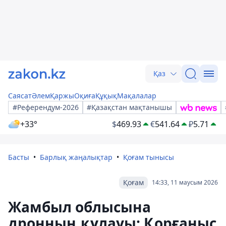
Қаз
Саясат
Әлем
Қаржы
Оқиға
Құқық
Мақалалар
#Референдум-2026
#Қазақстан мақтанышы
+33°
$
469.93
€
541.64
₽
5.71
Басты
Барлық жаңалықтар
Қоғам тынысы
Қоғам
14:33, 11 маусым 2026
Жамбыл облысына
дронның құлауы: Қорғаныс