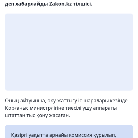
деп хабарлайды Zakon.kz тілшісі.
Оның айтуынша, оқу-жаттығу іс-шаралары кезінде
Қорғаныс министрлігіне тиесілі ұшу аппараты
штаттан тыс қону жасаған.
Қазіргі уақытта арнайы комиссия құрылып,